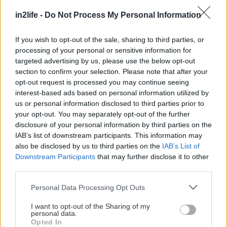
εργοτάξια, κάμπινγκ).
in2life -
Do Not Process My Personal Information
Το μειονέκτημα είναι το αρχικό κόστος
If you wish to opt-out of the sale, sharing to third parties, or
εξοπλισμού και το γεγονός ότι επηρεάζεται από
processing of your personal or sensitive information for
εμπόδια στον ουρανό. Ωστόσο, για όσους μένουν
targeted advertising by us, please use the below opt-out
«εκτός δικτύου», αποτελεί ίσως τη μοναδική
section to confirm your selection. Please note that after your
opt-out request is processed you may continue seeing
αξιόπιστη επιλογή.
interest-based ads based on personal information utilized by
us or personal information disclosed to third parties prior to
your opt-out. You may separately opt-out of the further
disclosure of your personal information by third parties on the
IAB’s list of downstream participants. This information may
also be disclosed by us to third parties on the
IAB’s List of
Downstream Participants
that may further disclose it to other
third parties.
Please note that this website/app uses one or more Google
Personal Data Processing Opt Outs
services and may gather and store information including but
not limited to your visit or usage behaviour. You may click to
I want to opt-out of the Sharing of my
personal data.
grant or deny consent to Google and its third-party tags to
Opted In