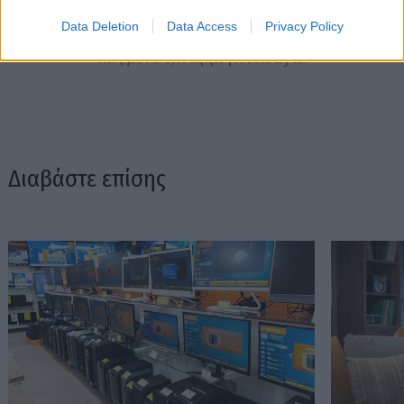
ημέρας, τα θέατρα της πόλης, τις παλαβομάρες του ίντερνετ
Data Deletion
Data Access
Privacy Policy
και τις τελευταίες τάσεις σε διατροφή και άσκηση. Υπόσχεται
πως μόνο ό,τι αξίζει γίνεται byte.
Διαβάστε επίσης