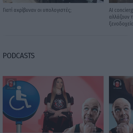
Γιατί ακρίβυναν οι υπολογιστές;
AI concier
αλλάζουν 
ξενοδοχεί
PODCASTS