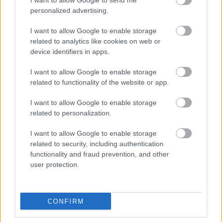
I want to allow Google to send me
personalized advertising.
I want to allow Google to enable storage
related to analytics like cookies on web or
device identifiers in apps.
I want to allow Google to enable storage
related to functionality of the website or app.
I want to allow Google to enable storage
related to personalization.
I want to allow Google to enable storage
in2life team
related to security, including authentication
functionality and fraud prevention, and other
Γεννήθηκε τον Νοέμβριο του 2005, βρήκε τον δρόμο της
user protection.
(μαζί με την έμπνευση) στα στενά της Αθήνας, κι από τότε
μέχρι σήμερα δεν έχει σταματήσει να μεγαλώνει.
Αμετανόητα περίεργη, θα πάει με την ίδια ευκολία σε
CONFIRM
συνοικιακά κουτούκια και σε τρέντι μπαρ, και θα σου μιλήσει
με τον ίδιο ενθουσιασμό για τα ταξίδια της, τα νέα της