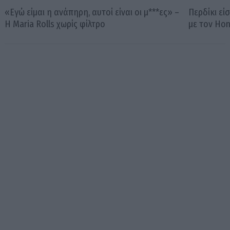
«Εγώ είμαι η ανάπηρη, αυτοί είναι οι μ***ες» –
Περδίκι εί
Η Maria Rolls χωρίς φίλτρο
με τον Ho