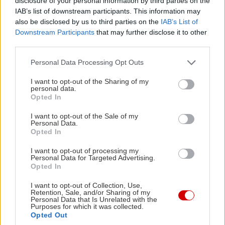
κινηματογράφο.
disclosure of your personal information by third parties on the
IAB’s list of downstream participants. This information may
also be disclosed by us to third parties on the
IAB’s List of
Θησείον
Downstream Participants
that may further disclose it to other
third parties.
Αποστόλου Παύλου 7, Θησείο, τηλ.: 21 0342 0864
Please note that this website/app uses one or more Google
Personal Data Processing Opt Outs
services and may gather and store information including but
not limited to your visit or usage behaviour. You may click to
I want to opt-out of the Sharing of my
personal data.
grant or deny consent to Google and its third-party tags to
Opted In
use your data for below specified purposes in below Google
consent section.
I want to opt-out of the Sale of my
Personal Data.
Opted In
I want to opt-out of processing my
Personal Data for Targeted Advertising.
Opted In
I want to opt-out of Collection, Use,
Retention, Sale, and/or Sharing of my
Personal Data that Is Unrelated with the
Purposes for which it was collected.
Opted Out