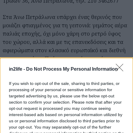
Τρώων 36, Άνω Πετράλωνα, τηλ. 210 3462677
Στα Άνω Πετράλωνα υπάρχει ένας θερινός που
μοιάζει φτιαγμένος για τη γειτονιά: γεμάτος αέρα
παλιάς εποχής, όχι μόνο χάρη στο ρετρό ύφος
του χώρου, αλλά και με τις επανεκδόσεις και τα
αφιερώματα στον κλασικό ευρωπαϊκό και διεθνή
κινηματογράφο. Πρόκειται για έναν από τους
αρχαιότερους κινηματογράφους που λειτουργούν
in2life -
Do Not Process My Personal Information
ακόμη στην Αθήνα, καθώς άνοιξε για πρώτη φορά
τις πόρτες του το 1938. Από το 1990 η πορεία του
If you wish to opt-out of the sale, sharing to third parties, or
processing of your personal or sensitive information for
συνδέθηκε με τον Νίκο Μουζακιώτη, του οποίου
targeted advertising by us, please use the below opt-out
το πορτρέτο κοσμεί σήμερα το ταμείο. Τη
section to confirm your selection. Please note that after your
συνέχειά του έχουν αναλάβει η σύζυγος και τα
opt-out request is processed you may continue seeing
interest-based ads based on personal information utilized by
παιδιά του, κρατώντας ζωντανή την ίδια
us or personal information disclosed to third parties prior to
απαράμιλλη αγάπη στον παλιό καλό
your opt-out. You may separately opt-out of the further