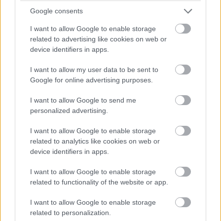
Google consents
I want to allow Google to enable storage
Last but not least το απόλυτο θερινό
related to advertising like cookies on web or
κινηματογραφικό στέκι που ακούει στο όνομα
device identifiers in apps.
Σινέ Θησείον κι εγγυάται ένα αξέχαστο ραντεβού
I want to allow my user data to be sent to
κάτω από τον έναστρο αττικό ουρανό. Το Σινέ
Google for online advertising purposes.
Θησείον αποτελεί άλλωστε σύμβολο του
αθηναϊκού καλοκαιριού. Η τοποθεσία του, σε μία
I want to allow Google to send me
personalized advertising.
από τις πιο γραφικές γωνιές της πόλης, το κάνει
ξεχωριστό, ενώ η ιστορία του το καθιερώνει ως
I want to allow Google to enable storage
related to analytics like cookies on web or
έναν από τους παλαιότερους θερινούς
device identifiers in apps.
κινηματογράφους που λειτουργούν συνεχώς από
το 1935, με μοναδική διακοπή τα χρόνια της
I want to allow Google to enable storage
related to functionality of the website or app.
Κατοχής.
I want to allow Google to enable storage
Σήμερα, οι θεατές απολαμβάνουν κλασικές
related to personalization.