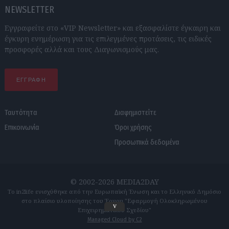
NEWSLETTER
Εγγραφείτε στο «VIP Newsletter» και εξασφαλίστε έγκαιρη και
έγκυρη ενημέρωση για τις επιλεγμένες προτάσεις, τις ειδικές
προσφορές αλλά και τους Διαγωνισμούς μας.
ΕΓΓΡΑΦΗ
Ταυτότητα
Διαφημιστείτε
Επικοινωνία
Όροι χρήσης
Προσωπικά δεδομένα
© 2002-2026 MEDIA2DAY
Το in2life ενισχύθηκε από την Ευρωπαϊκή Ένωση και το Ελληνικό Δημόσιο
στο πλαίσιο υλοποίησης του Έργου "Εφαρμογή Ολοκληρωμένου
v
Επιχειρηματικού Σχεδίου"
Managed Cloud by C2