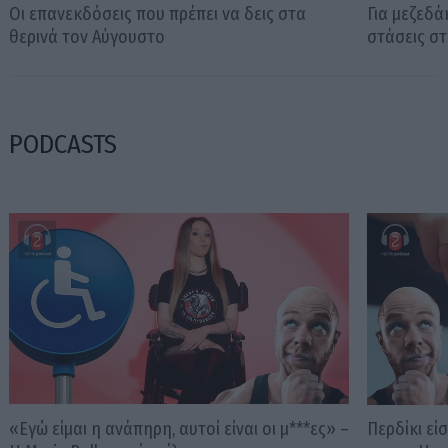
Οι επανεκδόσεις που πρέπει να δεις στα
Για μεζεδά
θερινά τον Αύγουστο
στάσεις σ
PODCASTS
«Εγώ είμαι η ανάπηρη, αυτοί είναι οι μ***ες» –
Περδίκι εί