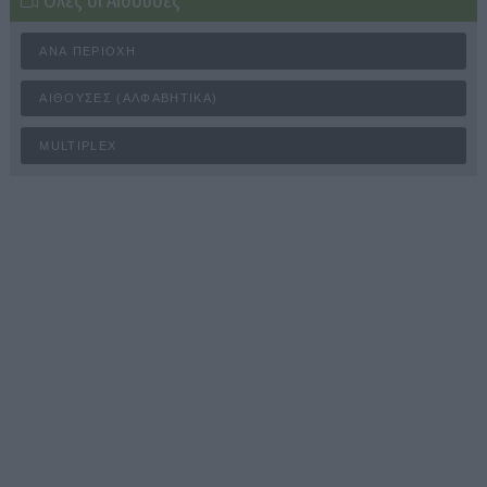
Όλες οι Αίθουσες
ΑΝΆ ΠΕΡΙΟΧΉ
ΑΊΘΟΥΣΕΣ (ΑΛΦΑΒΗΤΙΚΆ)
MULTIPLEX