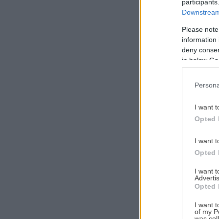
participants
Downstream 
Please note
information 
Αναζήτηση
deny consent
για...
in below Go
Persona
I want t
Opted 
I want t
Opted 
I want 
Advertis
Opted 
I want t
of my P
was col