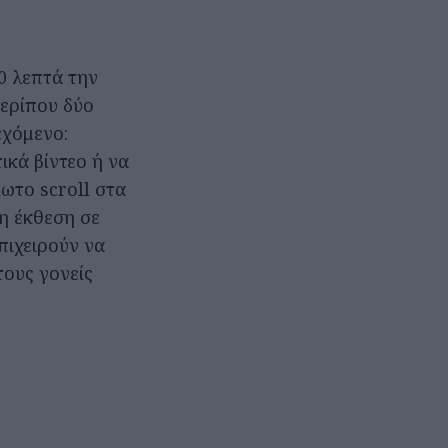
60 λεπτά την
περίπου δύο
εχόμενο:
ικά βίντεο ή να
ίωτο scroll στα
 η έκθεση σε
πιχειρούν να
τους γονείς