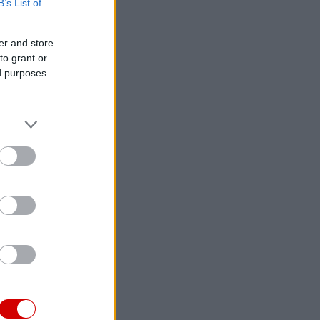
B’s List of
er and store
to grant or
ed purposes