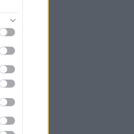
τές, οι γονείς
όνη είναι
συμφωνούν
ήριες οδηγίες.
διά τους χωρίς
νός έτους δεν
ών ο χρόνος δεν