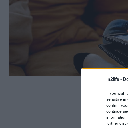
in2life -
Do
If you wish 
sensitive in
confirm you
continue se
information 
further disc