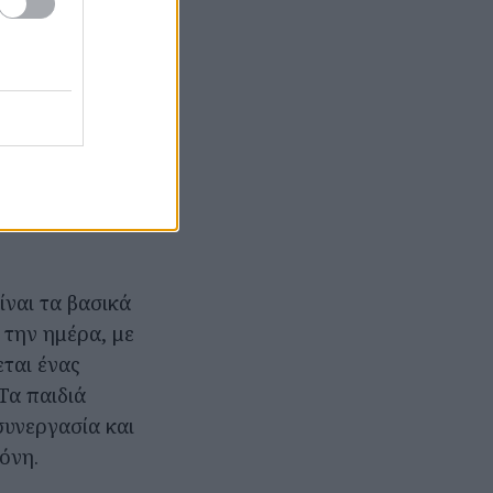
αλύτερα. Οι
ερευνήσει το
μάθει ότι οι
είχνουν ότι για
ερες λέξεις από
μακροπρόθεσμα.
ίναι τα βασικά
 την ημέρα, με
εται ένας
Τα παιδιά
συνεργασία και
όνη.