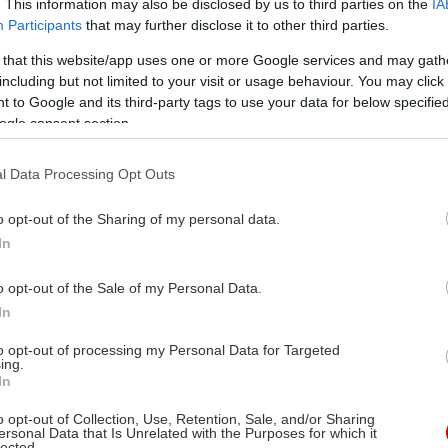
. This information may also be disclosed by us to third parties on the
IA
Participants
that may further disclose it to other third parties.
 that this website/app uses one or more Google services and may gath
including but not limited to your visit or usage behaviour. You may click 
 to Google and its third-party tags to use your data for below specifi
ogle consent section.
l Data Processing Opt Outs
o opt-out of the Sharing of my personal data.
In
o opt-out of the Sale of my Personal Data.
In
to opt-out of processing my Personal Data for Targeted
ing.
In
o opt-out of Collection, Use, Retention, Sale, and/or Sharing
ersonal Data that Is Unrelated with the Purposes for which it
lected.