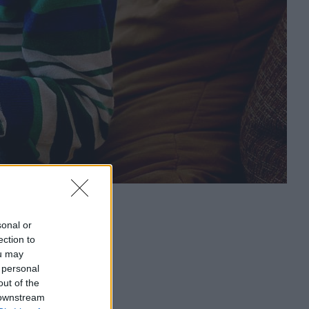
sonal or
ection to
ou may
 personal
out of the
 downstream