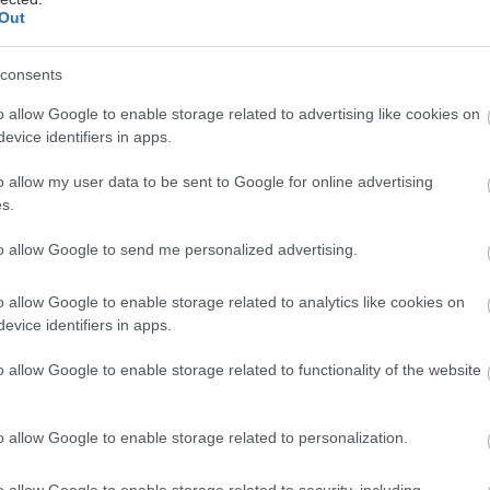
Out
consents
ναν κόσμο γεμάτο smartphones, tablets και υπολογισ
o allow Google to enable storage related to advertising like cookies on
ρωτιούνται συνεχώς πόσος χρόνος μπροστά στην οθ
evice identifiers in apps.
αλής για τα παιδιά τους.
o allow my user data to be sent to Google for online advertising
s.
ές μελέτες πολλαπλασιάζονται, όμως οι ειδικοί δεν 
χνολογία εξελίσσεται πιο γρήγορα από τις κατευθυντ
to allow Google to send me personalized advertising.
ά και πώς μπορούν οι γονείς να προστατέψουν τα παι
o allow Google to enable storage related to analytics like cookies on
evice identifiers in apps.
ν από τον ψηφιακό κόσμο;
o allow Google to enable storage related to functionality of the website
ίες: Ναι στις οθόνες, αλλά με προσοχή
o allow Google to enable storage related to personalization.
 Παγκόσμιο Οργανισμό Υγείας, τα παιδιά κάτω του ε
ενται σε οθόνες, ενώ για τα παιδιά έως τεσσάρων ετ
o allow Google to enable storage related to security, including