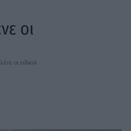
νε οι
ένε οι ειδικοί