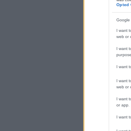
Opted 
Google 
I want t
Α
web or d
π
I want t
κ
purpose
ν
κ
I want 
I want t
Πιάνουμε τραπε
web or d
αλλά και επανε
I want t
Ριβιέρα
or app.
I want t
Βαλτετσίου 46, 
I want t