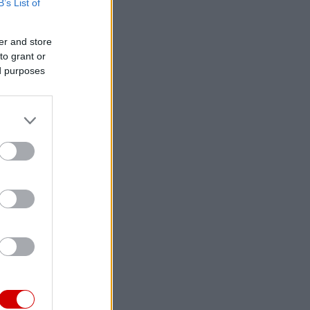
B’s List of
er and store
to grant or
ed purposes