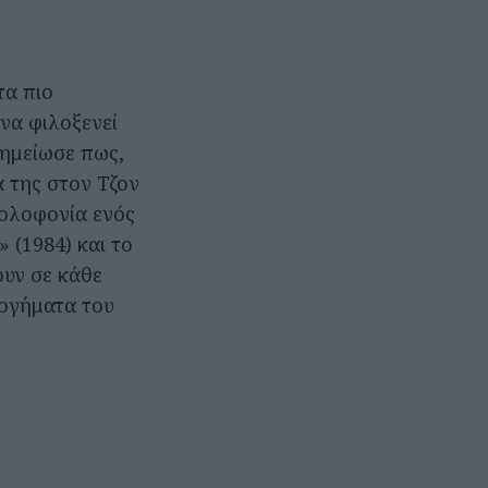
τα πιο
 να φιλοξενεί
Σημείωσε πως,
ά της στον Τζον
Δολοφονία ενός
 (1984) και το
ουν σε κάθε
υργήματα του