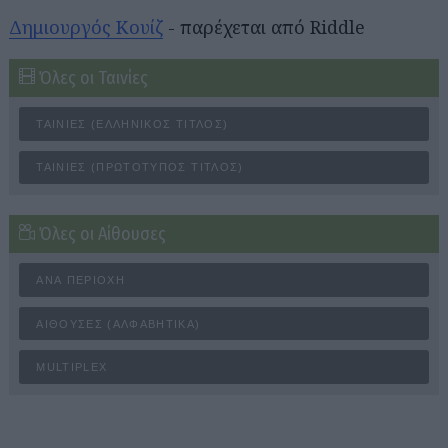
Δημιουργός Κουίζ
- παρέχεται από Riddle
Όλες οι Ταινίες
ΤΑΙΝΊΕΣ (ΕΛΛΗΝΙΚΌΣ ΤΊΤΛΟΣ)
ΤΑΙΝΊΕΣ (ΠΡΩΤΌΤΥΠΟΣ ΤΊΤΛΟΣ)
Όλες οι Αίθουσες
ΑΝΆ ΠΕΡΙΟΧΉ
ΑΊΘΟΥΣΕΣ (ΑΛΦΑΒΗΤΙΚΆ)
MULTIPLEX