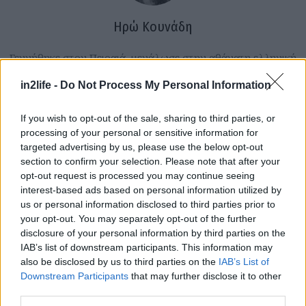
Ηρώ Κουνάδη
Γεννήθηκε στον Πειραιά, μεγάλωσε στην αθάνατη ελληνική
επαρχία που της έμαθε να εκτιμάει την Αθήνα. Αγαπάει τα
in2life -
Do Not Process My Personal Information
ταξίδια, το θέατρο, τις γάτες της και τα βιβλία του Χούλιο
Κορτάσαρ, και πιστεύει ακράδαντα στο ρητό που λέει ότι «οι
If you wish to opt-out of the sale, sharing to third parties, or
Αναζήτηση
μόνοι νορμάλ άνθρωποι είναι αυτοί που δεν ξέρεις καλά».
για...
processing of your personal or sensitive information for
Σπούδασε Επικοινωνία και ΜΜΕ στο Πανεπιστήμιο Αθηνών
targeted advertising by us, please use the below opt-out
όταν ακόμα το internet το λέγαμε «νέα μέσα» και ήρθε στο
section to confirm your selection. Please note that after your
in2life το 2006, για να γράφει για ταξίδια. Έμεινε για όλα τα
opt-out request is processed you may continue seeing
άλλα.
interest-based ads based on personal information utilized by
us or personal information disclosed to third parties prior to
your opt-out. You may separately opt-out of the further
disclosure of your personal information by third parties on the
IAB’s list of downstream participants. This information may
also be disclosed by us to third parties on the
IAB’s List of
Διαβάστε επίσης
Downstream Participants
that may further disclose it to other
third parties.