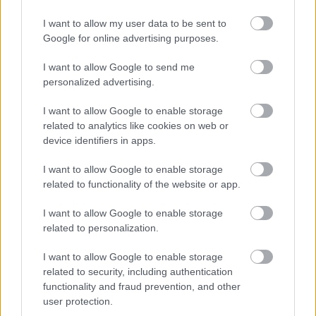
I want to allow my user data to be sent to
Google for online advertising purposes.
I want to allow Google to send me
personalized advertising.
I want to allow Google to enable storage
related to analytics like cookies on web or
device identifiers in apps.
«Εγώ είμαι η ανάπηρη, αυτοί είναι οι μ***ες» –
Περδίκι εί
Η Maria Rolls χωρίς φίλτρο
με τον Ho
I want to allow Google to enable storage
related to functionality of the website or app.
I want to allow Google to enable storage
related to personalization.
I want to allow Google to enable storage
related to security, including authentication
functionality and fraud prevention, and other
user protection.