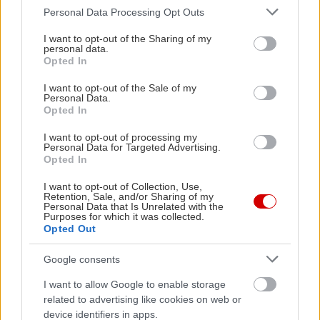
Please note that this website/app uses one or more Google
Personal Data Processing Opt Outs
services and may gather and store information including but
not limited to your visit or usage behaviour. You may click to
I want to opt-out of the Sharing of my
personal data.
grant or deny consent to Google and its third-party tags to
Opted In
use your data for below specified purposes in below Google
consent section.
I want to opt-out of the Sale of my
Personal Data.
Opted In
I want to opt-out of processing my
Personal Data for Targeted Advertising.
Opted In
10 ταινίες με τέλος που σε τραυματίζει
Κουίζ: Πή
I want to opt-out of Collection, Use,
ανεπανόρθωτα (χωρίς spoilers)
Φοίνικα;
Retention, Sale, and/or Sharing of my
Personal Data that Is Unrelated with the
Purposes for which it was collected.
Opted Out
Google consents
PODCASTS
I want to allow Google to enable storage
related to advertising like cookies on web or
device identifiers in apps.