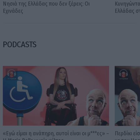
Νησιά της Ελλάδας που δεν ξέρεις: Οι
Κυνηγώντα
Εχινάδες
Ελλάδας σ
PODCASTS
«Εγώ είμαι η ανάπηρη, αυτοί είναι οι μ***ες» –
Περδίκι εί