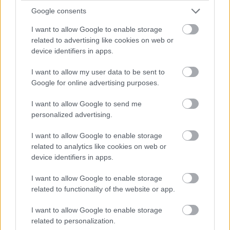
οποίους πιάσαμε κουβέντα σε περιπάτους και
Google consents
εργαστήρια, χορέψαμε μαζί από ρέιβ μέχρι χορούς
I want to allow Google to enable storage
κυκλωτικούς, και τσουγκρίσαμε ποτήρια γεμάτα
related to advertising like cookies on web or
από το αγαπημένο τοπικό ούζο Τρικενέ.
Και με
device identifiers in apps.
μια υπόσχεση
: Του χρόνου να επιστρέψουμε, και
I want to allow my user data to be sent to
να σε πάρουμε κι εσένα μαζί.
Google for online advertising purposes.
I want to allow Google to send me
personalized advertising.
I want to allow Google to enable storage
related to analytics like cookies on web or
device identifiers in apps.
I want to allow Google to enable storage
related to functionality of the website or app.
I want to allow Google to enable storage
related to personalization.