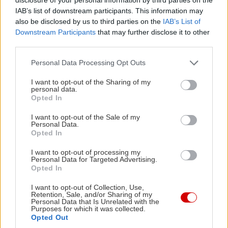
IAB’s list of downstream participants. This information may
also be disclosed by us to third parties on the
IAB’s List of
Downstream Participants
that may further disclose it to other
third parties.
Please note that this website/app uses one or more Google
Personal Data Processing Opt Outs
services and may gather and store information including but
not limited to your visit or usage behaviour. You may click to
I want to opt-out of the Sharing of my
personal data.
grant or deny consent to Google and its third-party tags to
Opted In
use your data for below specified purposes in below Google
consent section.
I want to opt-out of the Sale of my
Personal Data.
Opted In
Από το
7ο Φεστιβάλ των Ντόπιων
στο
I want to opt-out of processing my
Μεσολόγγι φύγαμε με καινούριες γνώσεις
, σαν
Personal Data for Targeted Advertising.
Opted In
αυτή για το
καλύτερα διατηρημένο αρχαίο
ναυπηγείο της Ευρώπης
, που είναι επισκέψιμο
I want to opt-out of Collection, Use,
Retention, Sale, and/or Sharing of my
στον συναρπαστικό αρχαιολογικό χώρο των
Personal Data that Is Unrelated with the
Purposes for which it was collected.
Οινιαδών.
Με καινούριους φίλους
, με τους
Opted Out