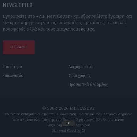
NEWSLETTER
Εγγραφείτε στο «VIP Newsletter» και εξασφαλίστε έγκαιρη και
έγκυρη ενημέρωση για τις επιλεγμένες προτάσεις, τις ειδικές
προσφορές αλλά και τους Διαγωνισμούς μας.
ΕΓΓΡΑΦΗ
Ταυτότητα
Διαφημιστείτε
Επικοινωνία
Όροι χρήσης
Προσωπικά δεδομένα
© 2002-2026 MEDIA2DAY
Το in2life ενισχύθηκε από την Ευρωπαϊκή Ένωση και το Ελληνικό Δημόσιο
στο πλαίσιο υλοποίησης του Έργου "Εφαρμογή Ολοκληρωμένου
v
Επιχειρηματικού Σχεδίου"
Managed Cloud by C2