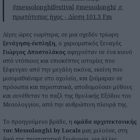
#messolonghifestival
#messolonghi
♬
πρωτότυπος ήχος - Δίεση 101.3 Fm
Λίγες ώρες νωρίτερα, σε μια σχεδόν τρίωρη
ξενάγηση-έκπληξη
, ο χαρισματικός ξεναγός
Γιώργος Αποστολάκος
αφηγούταν σε ένα κοινό
από ντόπιους και επισκέπτες ιστορίες που
ξέφευγαν από την μεγάλη εικόνα, εκείνη που
μισομαθαίναμε στο σχολείο, και ζούμαραν σε
πρόσωπα και περιστατικά, αποδομούσαν μύθους
και συνέθεταν το παζλ της θρυλικής Εξόδου του
Μεσολογγίου, από την ανθρώπινη πλευρά της.
Το προηγούμενο βράδυ, η
ομάδα αρχιτεκτονικής
του Messolonghi by Locals
μας μιλούσε, στη
δική της περιπατητική ξενάγηση, για άλλες,