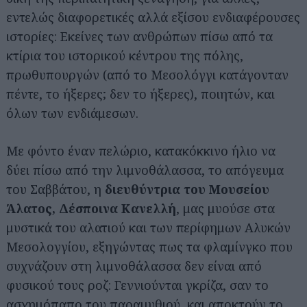
εντελώς διαφορετικές αλλά εξίσου ενδιαφέρουσες
ιστορίες: Εκείνες των ανθρώπων πίσω από τα
κτίρια του ιστορικού κέντρου της πόλης,
πρωθυπουργών (από το Μεσολόγγι κατάγονταν
πέντε, το ήξερες; δεν το ήξερες), ποιητών, και
όλων των ενδιάμεσων.
Με φόντο έναν πελώριο, κατακόκκινο ήλιο να
δύει πίσω από την λιμνοθάλασσα, το απόγευμα
του Σαββάτου, η
διευθύντρια του Μουσείου
Άλατος, Δέσποινα Κανελλή
, μας μυούσε στα
μυστικά του αλατιού και των περίφημων Αλυκών
Μεσολογγίου, εξηγώντας πως τα φλαμίνγκο που
συχνάζουν στη λιμνοθάλασσα δεν είναι από
φυσικού τους ροζ: Γεννιούνται γκρίζα, σαν το
ασχημόπαπο του παραμυθιού, και αποκτούν το