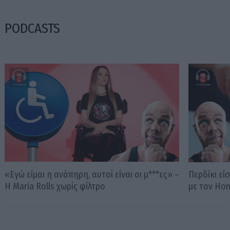
PODCASTS
«Εγώ είμαι η ανάπηρη, αυτοί είναι οι μ***ες» –
Περδίκι εί
Η Maria Rolls χωρίς φίλτρο
με τον Ho