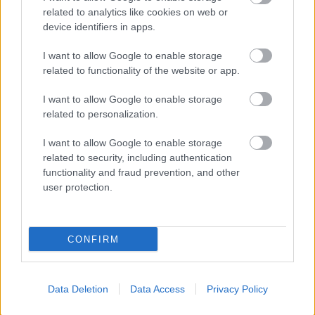
related to analytics like cookies on web or
device identifiers in apps.
I want to allow Google to enable storage
related to functionality of the website or app.
in2life team
I want to allow Google to enable storage
related to personalization.
Γεννήθηκε τον Νοέμβριο του 2005, βρήκε τον δρόμο της
I want to allow Google to enable storage
(μαζί με την έμπνευση) στα στενά της Αθήνας, κι από τότε
related to security, including authentication
μέχρι σήμερα δεν έχει σταματήσει να μεγαλώνει.
functionality and fraud prevention, and other
Αμετανόητα περίεργη, θα πάει με την ίδια ευκολία σε
user protection.
συνοικιακά κουτούκια και σε τρέντι μπαρ, και θα σου μιλήσει
με τον ίδιο ενθουσιασμό για τα ταξίδια της, τα νέα της
ημέρας, τα θέατρα της πόλης, τις παλαβομάρες του ίντερνετ
CONFIRM
και τις τελευταίες τάσεις σε διατροφή και άσκηση. Υπόσχεται
πως μόνο ό,τι αξίζει γίνεται byte.
Data Deletion
Data Access
Privacy Policy