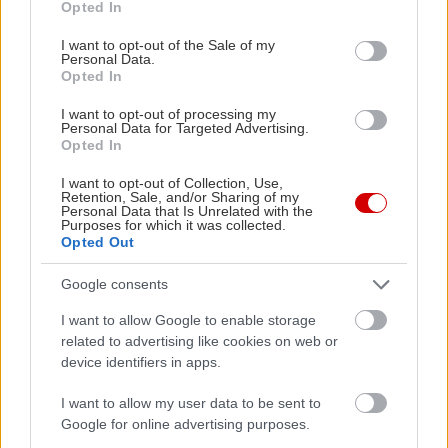
αυτήν και σε τρεις ακόμα φανταστικές
Opted In
use your data for below specified purposes in below Google
παραλίες της περιοχής
, που δεν έχουν
consent section.
I want to opt-out of the Sale of my
πρόσβαση από την στεριά. Η κρουαζιέρα διαρκεί 4
Personal Data.
Opted In
ώρες, ξεκινά στις 9.00 το πρωί και στις 16.00 το
απόγευμα, και κοστίζει
35€ το άτομο
.
I want to opt-out of processing my
Personal Data for Targeted Advertising.
Opted In
Περισσότερες
πληροφορίες και κρατήσεις
εδώ
,
I want to opt-out of Collection, Use,
και η δική μας εμπειρία από την κρουαζιέρα εδώ -
Retention, Sale, and/or Sharing of my
Personal Data that Is Unrelated with the
Κρουαζιέρα από το Πόρτο Ράφτη θα σε πάω
Purposes for which it was collected.
Opted Out
Google consents
I want to allow Google to enable storage
related to advertising like cookies on web or
device identifiers in apps.
I want to allow my user data to be sent to
Google for online advertising purposes.