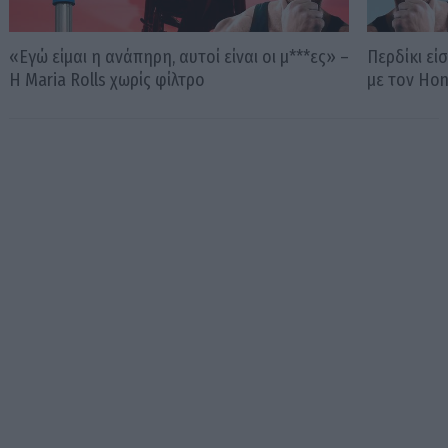
«Εγώ είμαι η ανάπηρη, αυτοί είναι οι μ***ες» –
Περδίκι εί
Η Maria Rolls χωρίς φίλτρο
με τον Ho