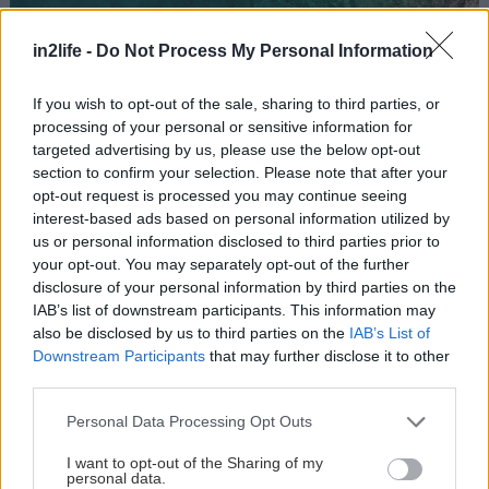
in2life -
Do Not Process My Personal Information
If you wish to opt-out of the sale, sharing to third parties, or
processing of your personal or sensitive information for
targeted advertising by us, please use the below opt-out
section to confirm your selection. Please note that after your
opt-out request is processed you may continue seeing
Φωτό: Panos Demiropoulos | Courtesy of East
interest-based ads based on personal information utilized by
us or personal information disclosed to third parties prior to
Attica Cruises
your opt-out. You may separately opt-out of the further
disclosure of your personal information by third parties on the
Βαριέμαι να περπατάω…
IAB’s list of downstream participants. This information may
also be disclosed by us to third parties on the
IAB’s List of
Downstream Participants
that may further disclose it to other
Υπάρχει κι άλλη λύση: Να επιβιβαστείς σαν άλλος
third parties.
πειρατής στο Ρεσάλτο, το καΐκι της East Attica
Please note that this website/app uses one or more Google
Personal Data Processing Opt Outs
Cruises που αναχωρεί καθημερινά δύο φορές τη
services and may gather and store information including but
μέρα από το Πόρτο Ράφτη, και σε φέρνει
σε
not limited to your visit or usage behaviour. You may click to
I want to opt-out of the Sharing of my
personal data.
grant or deny consent to Google and its third-party tags to