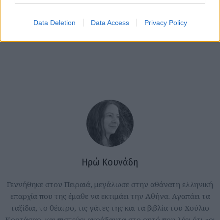
Data Deletion
Data Access
Privacy Policy
Ηρώ Κουνάδη
Γεννήθηκε στον Πειραιά, μεγάλωσε στην αθάνατη ελληνική
επαρχία που της έμαθε να εκτιμάει την Αθήνα. Αγαπάει τα
ταξίδια, το θέατρο, τις γάτες της και τα βιβλία του Χούλιο
Κορτάσαρ, και πιστεύει ακράδαντα στο ρητό που λέει ότι «οι