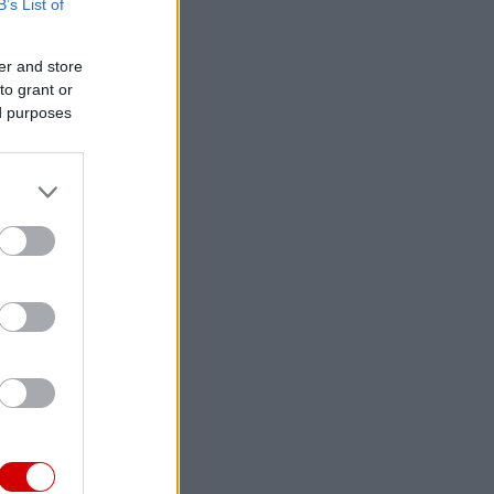
B’s List of
er and store
to grant or
ed purposes