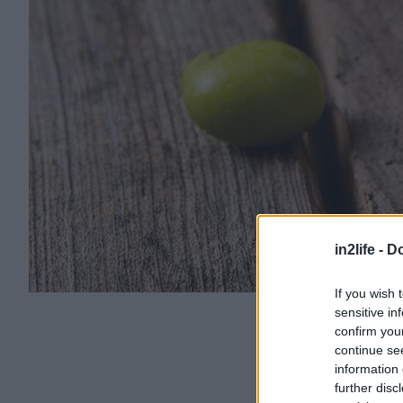
in2life -
Do
If you wish 
sensitive in
confirm you
continue se
information 
further disc