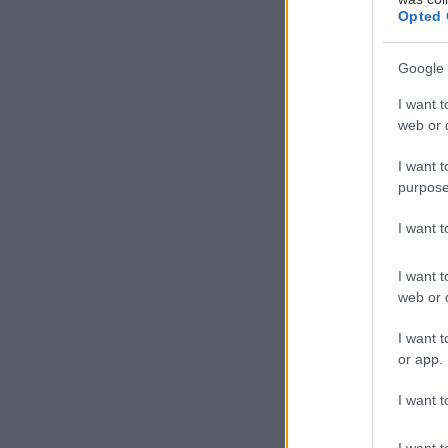
Opted 
Google 
I want t
Α
web or d
ν
I want t
δ
purpose
ε
I want 
Με λίγη προσοχ
I want t
web or d
Δες πώς.
I want t
Υλικά που
or app.
I want t
*1 λίτρο ελαιό
I want t