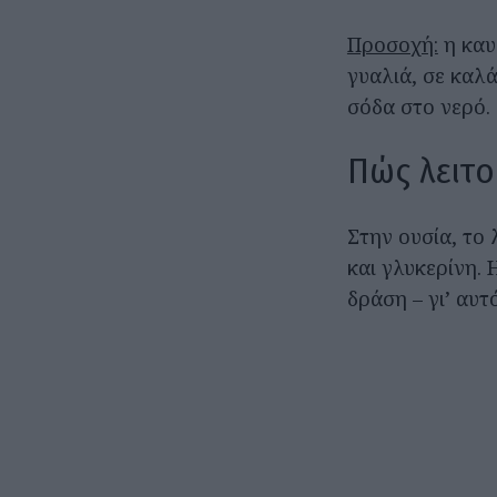
Προσοχή:
η καυσ
γυαλιά, σε καλά
σόδα στο νερό.
Πώς λειτ
Στην ουσία, το 
και γλυκερίνη. 
δράση – γι’ αυτ