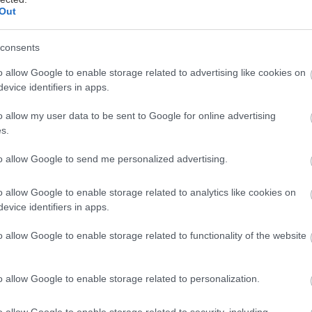
Out
consents
o allow Google to enable storage related to advertising like cookies on
evice identifiers in apps.
 αγαπάς τις φυσικές λύσεις και θες να ξέρεις ακριβώς
o allow my user data to be sent to Google for online advertising
έρμα σου, τότε η παρασκευή σαπουνιού από ελαιόλα
s.
ίναι ό,τι πρέπει για σένα.
to allow Google to send me personalized advertising.
ή και τα σωστά βήματα, θα φτιάξεις αγνό, χειροποίη
o allow Google to enable storage related to analytics like cookies on
evice identifiers in apps.
o allow Google to enable storage related to functionality of the website
 θα χρειαστείς
o allow Google to enable storage related to personalization.
λαδο (κατά προτίμηση έξτρα παρθένο)
o allow Google to enable storage related to security, including