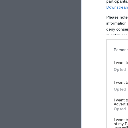
participants
Downstream 
Please note
information 
Αναζήτηση
deny consent
για...
in below Go
Persona
I want t
Opted 
I want t
Opted 
I want 
Advertis
Opted 
I want t
of my P
was col