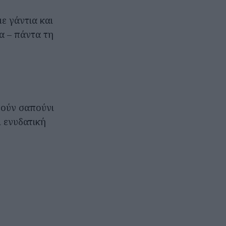
με γάντια και
α – πάντα τη
γούν σαπούνι
ι ενυδατική