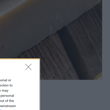
sonal or
ection to
ou may
 personal
out of the
 downstream