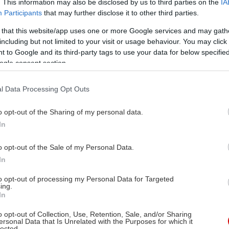
. This information may also be disclosed by us to third parties on the
IA
Participants
that may further disclose it to other third parties.
 that this website/app uses one or more Google services and may gath
including but not limited to your visit or usage behaviour. You may click 
 to Google and its third-party tags to use your data for below specifi
ogle consent section.
l Data Processing Opt Outs
o opt-out of the Sharing of my personal data.
In
o opt-out of the Sale of my Personal Data.
In
to opt-out of processing my Personal Data for Targeted
ing.
In
o opt-out of Collection, Use, Retention, Sale, and/or Sharing
ersonal Data that Is Unrelated with the Purposes for which it
lected.