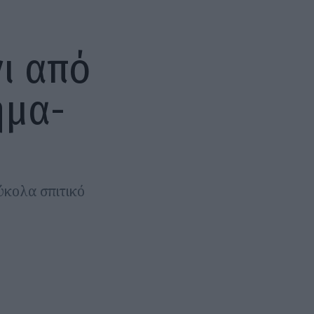
ι από
ήμα-
ύκολα σπιτικό