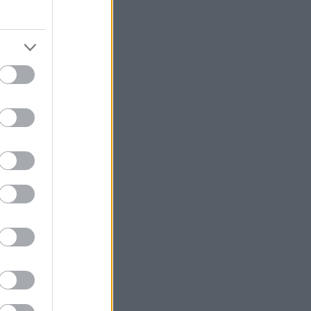
 τι βάζεις στο
δο στο σπίτι
το σαπούνι.