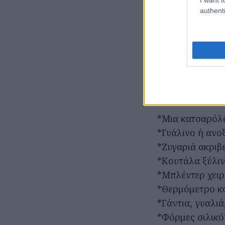
*134 γρ. καυστ
authenti
*300 ml απεστα
Προαιρετικά: αι
κανέλα, χαμομή
Εξοπλισμό
*Μια κατσαρόλ
*Γυάλινο ή ανοξ
*Ζυγαριά ακριβ
*Κουτάλα ξύλιν
*Μπλέντερ χειρ
*Θερμόμετρο κ
*Γάντια, γυαλιά
*Φόρμες σιλικό