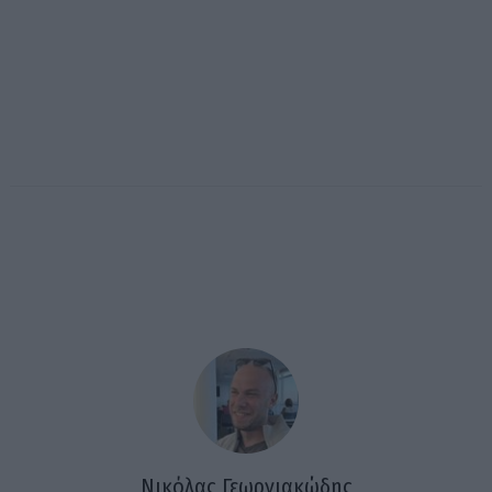
Νικόλας Γεωργιακώδης