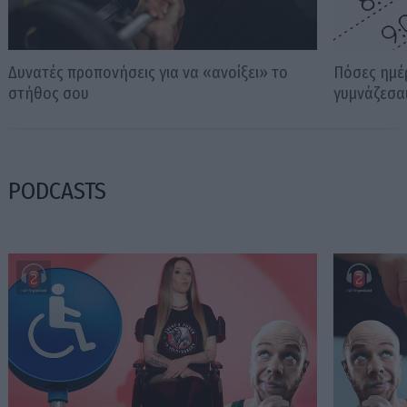
Δυνατές προπονήσεις για να «ανοίξει» το
Πόσες ημέ
στήθος σου
γυμνάζεσαι
PODCASTS