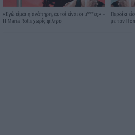
«Εγώ είμαι η ανάπηρη, αυτοί είναι οι μ***ες» –
Περδίκι εί
Η Maria Rolls χωρίς φίλτρο
με τον Ho