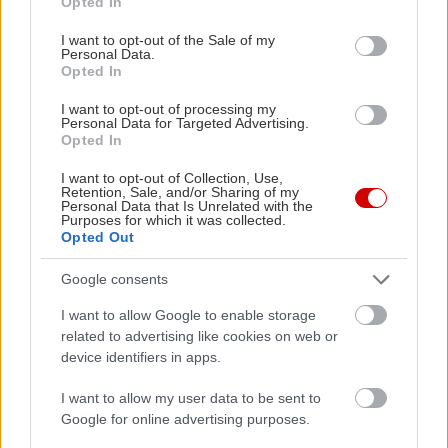
Opted In
κάθε κιλό που σηκώνεις μετράει με απόλυτη
use your data for below specified purposes in below Google
ακρίβεια, ιδιαίτερα αν θες να «σπάσεις» ατομικά
consent section.
I want to opt-out of the Sale of my
Personal Data.
ρεκόρ ή να ελέγχεις προοδευτικά την δύναμή σου.
Opted In
I want to opt-out of processing my
Να γραφτώ;
Personal Data for Targeted Advertising.
Opted In
Δεν είναι ότι δεν υπάρχουν στην Αθήνα χώροι
I want to opt-out of Collection, Use,
Retention, Sale, and/or Sharing of my
προπόνησης υψηλού επιπέδου. Απλώς το Ultra
Personal Data that Is Unrelated with the
Purposes for which it was collected.
Flex απευθύνεται σε όλους τους λάτρεις της
Opted Out
σοβαρής προπόνησης δύναμης, που δεν
Google consents
αρέσκονται στο να κάνουν αερόβια ομαδικά
προγράμματα, που δεν γράφονται γυμναστήριο
I want to allow Google to enable storage
για να πάνε έναν μήνα και να σταματήσουν.
related to advertising like cookies on web or
device identifiers in apps.
Σε εκείνους που θέλουν να δουλέψουν
I want to allow my user data to be sent to
ολοκληρωμένα κάθε γωνία, κάθε κίνηση στην
Google for online advertising purposes.