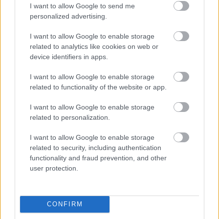
προπόνησή τους, με εξοπλισμό τελευταίας γενιάς,
I want to allow Google to send me
που προσαρμόζεται πλήρως στους στόχους του.
personalized advertising.
Μοναδικό μείον, το γεγονός ότι η διαμόρφωση
I want to allow Google to enable storage
των ορόφων δεν ευνοεί την εκτέλεση supersets
related to analytics like cookies on web or
για ανταγωνιστικές μυϊκές ομάδες. Όχι πώς δεν
device identifiers in apps.
μπορούν να γίνουν, απλώς θα χρειαστεί σωστό
I want to allow Google to enable storage
πλανάρισμα.
related to functionality of the website or app.
I want to allow Google to enable storage
Εν κατακλείδι, το γυμναστήριο δεν είναι φτηνό, αν
related to personalization.
όμως παίρνεις το θέμα «προπόνηση» σοβαρά, και
θες να έχεις όλο τον κορυφαίο εξοπλισμό στα
I want to allow Google to enable storage
related to security, including authentication
χέρια σου (και στα πόδια, και την πλάτη σου), τότε
functionality and fraud prevention, and other
σίγουρα αξίζει να κάνεις συνδρομή.
user protection.
CONFIRM