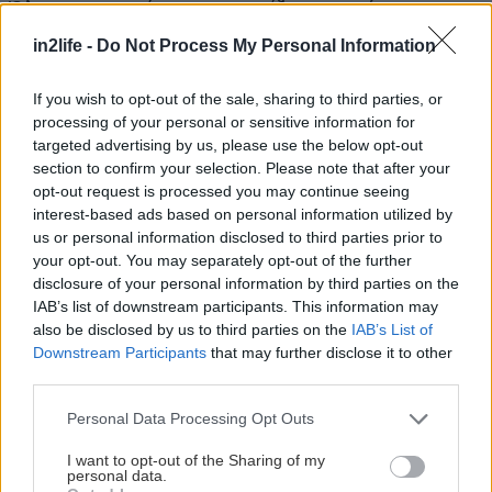
Όλα τα παραπάνω υποστηρίζονται από
συνεργασίες με κορυφαίες εταιρείες εξοπλισμού.
in2life -
Do Not Process My Personal Information
Το Ultra Flex Gym συνεργάζεται με μερικά από τα
πιο γνωστά και ποιοτικά brands στον χώρο της
If you wish to opt-out of the sale, sharing to third parties, or
processing of your personal or sensitive information for
μυϊκής ενδυνάμωσης: Watson, Newtech,
targeted advertising by us, please use the below opt-out
Nautilus, Hoist, Prime Fitness, Booty Builder,
section to confirm your selection. Please note that after your
Atlantis, Arsenal Strength και Gymleco. Αυτές οι
opt-out request is processed you may continue seeing
interest-based ads based on personal information utilized by
εταιρείες παρέχουν μηχανήματα μοναδικής
us or personal information disclosed to third parties prior to
ακρίβειας, εργονομίας και αντοχής, αρκετά από
your opt-out. You may separately opt-out of the further
τα οποία δεν υπάρχουν σε κανένα άλλο
disclosure of your personal information by third parties on the
IAB’s list of downstream participants. This information may
γυμναστήριο στην Ελλάδα.
also be disclosed by us to third parties on the
IAB’s List of
Downstream Participants
that may further disclose it to other
Επιπλέον, το Ultra Flex θα βρεις calibrated plates
third parties.
επαγγελματικών προδιαγραφών, από
Please note that this website/app uses one or more Google
Personal Data Processing Opt Outs
μονοκόμματο ανοξείδωτο ατσάλι, με απόκλιση
services and may gather and store information including but
not limited to your visit or usage behaviour. You may click to
I want to opt-out of the Sharing of my
βάρους μόλις 10 γραμμαρίων. Αυτό σημαίνει πως
personal data.
grant or deny consent to Google and its third-party tags to