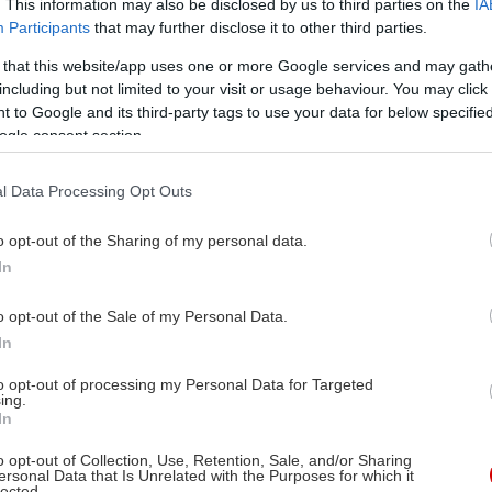
. This information may also be disclosed by us to third parties on the
IA
Participants
that may further disclose it to other third parties.
 that this website/app uses one or more Google services and may gath
including but not limited to your visit or usage behaviour. You may click 
 to Google and its third-party tags to use your data for below specifi
ogle consent section.
l Data Processing Opt Outs
o opt-out of the Sharing of my personal data.
In
o opt-out of the Sale of my Personal Data.
In
to opt-out of processing my Personal Data for Targeted
ing.
In
o opt-out of Collection, Use, Retention, Sale, and/or Sharing
ersonal Data that Is Unrelated with the Purposes for which it
lected.