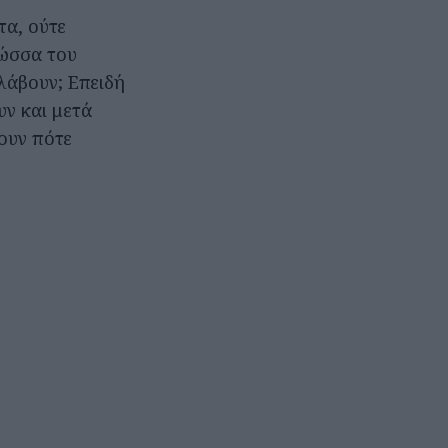
τα, ούτε
λώσσα του
λάβουν; Επειδή
υν και μετά
ουν πότε