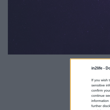
in2life -
Do
If you wish 
sensitive in
confirm you
continue se
information 
further disc