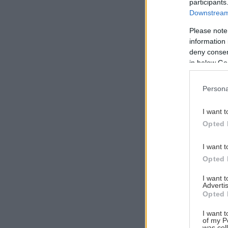
participants
Downstream 
Please note
information 
Αναζήτηση
deny consent
για...
in below Go
Persona
I want t
Opted 
I want t
Opted 
I want 
Advertis
Opted 
I want t
of my P
was col