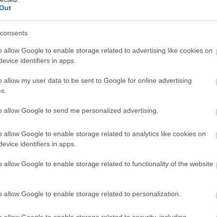
Out
 Κριοί είναι άτομα που θα σου βγάλουν εύκολα να το
εν σου το βγάζουν όλοι με τον ίδιο τρόπο, αλλά αυτό
consents
ραίο με τους ανθρώπους· μπορούν να σε εκπλήξουν
o allow Google to enable storage related to advertising like cookies on
ε τους Κριούς είναι ότι, όσο κι αν θες να τους φλερ
evice identifiers in apps.
ς σωστά. Επειδή εκείνοι το κάνουν καλύτερα, οπότε ί
o allow my user data to be sent to Google for online advertising
ήσεις να αναλάβουν το τιμόνι.
s.
to allow Google to send me personalized advertising.
o allow Google to enable storage related to analytics like cookies on
ακολουθήσεις, και να είσαι έτοιμος να διατηρείς τον
evice identifiers in apps.
ρώτο μάθημα για να κεντρίσεις το ενδιαφέρον ενός Κ
o allow Google to enable storage related to functionality of the website
οπεποίθηση
o allow Google to enable storage related to personalization.
o allow Google to enable storage related to security, including