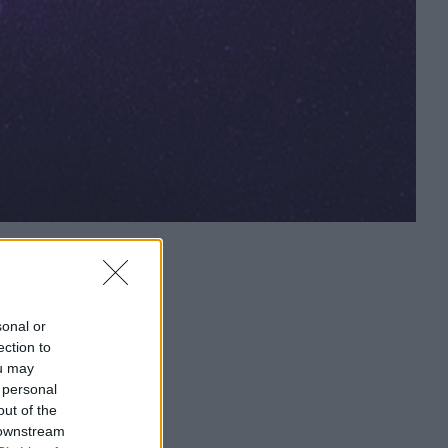
sonal or
ection to
ou may
 personal
out of the
 downstream