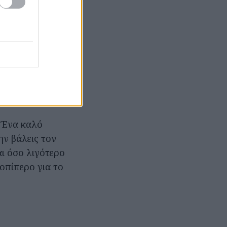
ούχαλους
ς δίπλα του –
εις την
ειδή δεν θεωρεί
. Ένα καλό
ην βάλεις τον
αι όσο λιγότερο
τοπίπερο για το