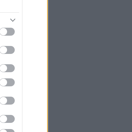
υς φλερτάρεις.
 είναι και το
. Το πρόβλημα
τάρεις, μάλλον
σως είναι ωραία
 ρυθμό τους. Κι
ριού. Πάμε και