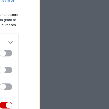
B’s List of
er and store
to grant or
ed purposes