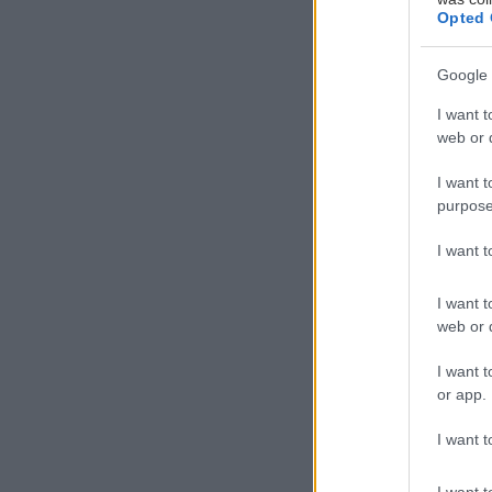
Opted 
Google 
Π
ο
I want t
π
web or d
π
I want t
μ
purpose
παρατηρήσουν ότ
I want 
Κάποια στιγμή 
χρειάζεσαι, αφ
I want t
web or d
Κατά βάθος είνα
I want t
πέντε ακόμα τρ
or app.
δύσκολη. Για να
I want t
*Οι Κριοί, όπω
I want t