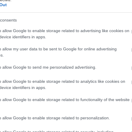
Out
consents
λλοί νομίζουν πως οι Κριοί είναι απλά εγωιστές.
Σ
o allow Google to enable storage related to advertising like cookies on
ραγματικότητα, αυτό που συμβαίνει είναι ότι δεν έχ
evice identifiers in apps.
αραμικρή ιδέα του τι συμβαίνει γύρω τους γιατί είν
o allow my user data to be sent to Google for online advertising
ε τα μικρά καθημερινά τους side-quests. Όποτε μπο
s.
ι ζορίζεσαι, ότι θες βοήθεια, ή έστω ένα αυτί να γκρ
to allow Google to send me personalized advertising.
θα βγουν από τον κόσμο τους και θα σου προσφέρουν
ού όμως έχεις βράσει μέσα σου πρώτα.
o allow Google to enable storage related to analytics like cookies on
evice identifiers in apps.
ι καλά παιδιά. Για να έχουμε όμως το κεφάλι μας ήσυ
o allow Google to enable storage related to functionality of the website
όποι με τους οποίους ένας Κριός μπορεί να σου κάνε
 μη πεις ότι δεν σε προειδοποιήσαμε.
o allow Google to enable storage related to personalization.
ς όλοι ξέρουμε, είναι γεννημένοι ηγέτες.
Αυτό σημα
o allow Google to enable storage related to security, including