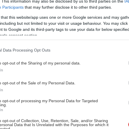
. This information may also be disclosed by us to third parties on the
IA
Participants
that may further disclose it to other third parties.
 that this website/app uses one or more Google services and may gath
including but not limited to your visit or usage behaviour. You may click 
 to Google and its third-party tags to use your data for below specifi
ogle consent section.
l Data Processing Opt Outs
o opt-out of the Sharing of my personal data.
In
o opt-out of the Sale of my Personal Data.
In
to opt-out of processing my Personal Data for Targeted
ing.
In
o opt-out of Collection, Use, Retention, Sale, and/or Sharing
ersonal Data that Is Unrelated with the Purposes for which it
lected.