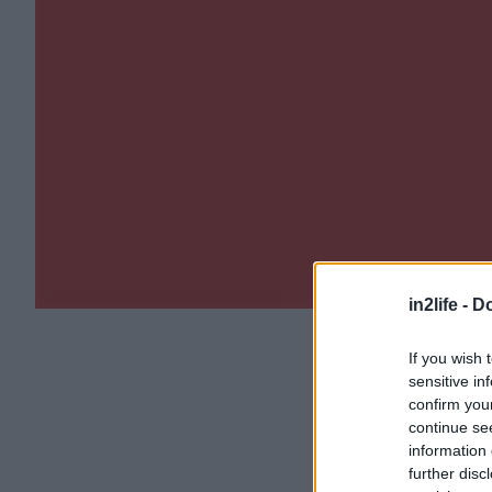
in2life -
Do
If you wish 
sensitive in
confirm you
continue se
information 
further disc