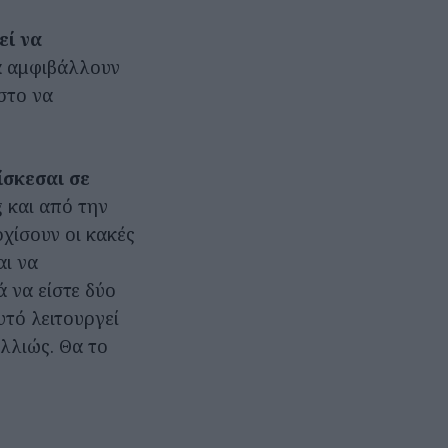
εί να
να αμφιβάλλουν
 στο να
ίσκεσαι σε
 και από την
ρχίσουν οι κακές
αι να
ά να είστε δύο
υτό λειτουργεί
αλλιώς. Θα το