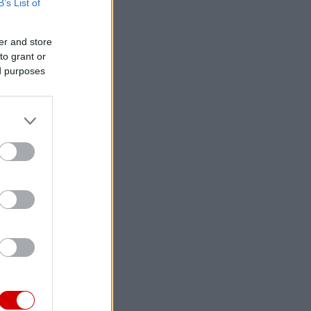
B’s List of
er and store
to grant or
ed purposes