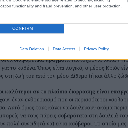
α το πόσο χαρισματικοί είναι, παρά για το πόσα πρά
cation functionality and fraud prevention, and other user protection.
 είναι πολύ πιθανό αν έχεις στενή σχέση με έναν Κρι
αμάλη για τις δικές του ιδέες. Αν σε κάνει να νιώσει
ιδέες του μέσου Κριού είναι όντως καλές και άξιες υ
CONFIRM
μία ελαφρά διάσπαση προσοχής, ναι.
Αλλά προς υ
Data Deletion
Data Access
Privacy Policy
ρίσει ποτέ Δίδυμο; Ή γενικότερα ζώδιο του αέρα; Οι 
 δέκα διαφορετικά πράγματα ταυτόχρονα, αλλά η π
, για το καθένα. Όπως είναι λογικό, ο μέσος Κριός είν
ς στη ζωή του από τον μέσο Δίδυμο (ή και άλλο ζώδι
 οι καλύτεροι αν το πλαίσιο έκφρασης είναι επαγγ
Έχουν έναν ενθουσιασμό που οι περισσότεροι «σοβαρο
όσο. Αυτό όμως τους κάνει να δουλεύουν ακόμα περισ
μπορείς να τους πάρεις σοβαρότατα στη δουλειά του
ουν πολύ συνειδητά να) είναι ασόβαροι. Το οποίο μας ο