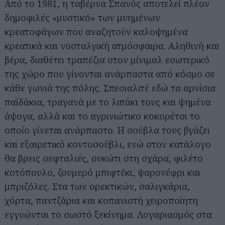
Από το 1981, η ταβέρνα Σπανός αποτελεί πλέον
δημοφιλές «μυστικό» των μυημένων
κρεατοφάγων που αναζητούν καλοψημένα
κρεατικά και νοσταλγική ατμόσφαιρα. Αληθινή και
βέρα, διαθέτει τραπέζια στον μίνιμαλ εσωτερικό
της χώρο που γίνονται ανάρπαστα από κόσμο σε
κάθε γωνιά της πόλης. Σπεσιαλιτέ εδώ τα αρνίσια
παϊδάκια, τραγανά με το λιπάκι τους και ψημένα
άψογα, αλλά και το αγρινιώτικο κοκορέτσι το
οποίο γίνεται ανάρπαστο. Η σούβλα τους βγάζει
και εξαιρετικό κοντοσούβλι, ενώ στον κατάλογο
θα βρεις σεφταλιές, συκώτι στη σχάρα, φιλέτο
κοτόπουλο, ζουμερό μπιφτέκι, ψαρονέφρι και
μπριζόλες. Στα των ορεκτικών, σαλιγκάρια,
χόρτα, παντζάρια και κοπανιστή χειροποίητη
εγγυώνται το σωστό ξεκίνημα. Λογαριασμός στα