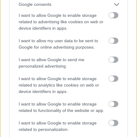
Google consents
I want to allow Google to enable storage
related to advertising like cookies on web or
device identifiers in apps.
I want to allow my user data to be sent to
View this post on Instagram
Google for online advertising purposes.
A post shared by Tonia Kastrioti (@flaneusegr)
I want to allow Google to send me
personalized advertising.
I want to allow Google to enable storage
related to analytics like cookies on web or
device identifiers in apps.
Τα λόγια για αυτήν την ταβέρνα σε ένα off σημείο
της πόλης περιττεύουν και τον λόγο παίρνει η
I want to allow Google to enable storage
related to functionality of the website or app.
προβατίνα, η παραδοσιακή, η αγαπημένη, η
μερακλίδικη. Στο εσωτερικό της όμορφες
I want to allow Google to enable storage
τοιχογραφίες και παλαιά βαρέλια συνθέτουν ένα
related to personalization.