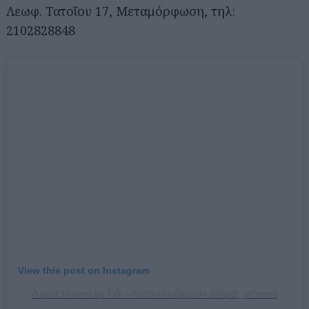
Λεωφ. Τατοΐου 17, Μεταμόρφωση, τηλ:
2102828848
View this post on Instagram
A post shared by Γίδι «Χασαποταβέρνα» (@gidi_athens)