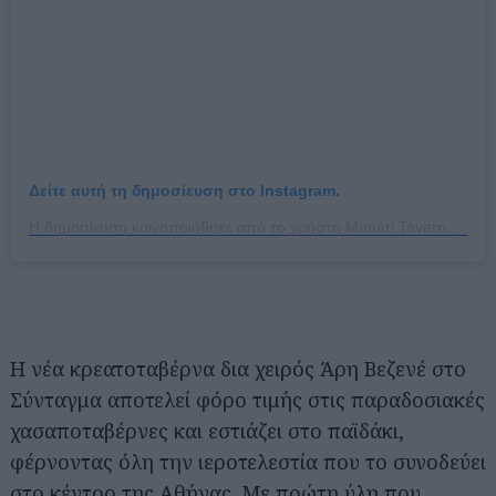
Δείτε αυτή τη δημοσίευση στο Instagram.
Η δημοσίευση κοινοποιήθηκε από το χρήστη Manári Taverna (@manaritaverna)
Η νέα κρεατοταβέρνα δια χειρός Άρη Βεζενέ στο
Σύνταγμα αποτελεί φόρο τιμής στις παραδοσιακές
χασαποταβέρνες και εστιάζει στο παϊδάκι,
φέρνοντας όλη την ιεροτελεστία που το συνοδεύει
στο κέντρο της Αθήνας. Με πρώτη ύλη που