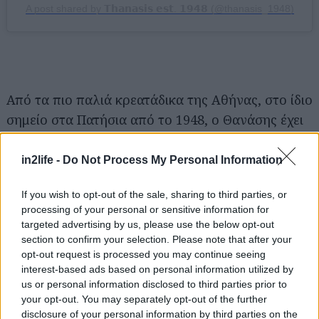
A post shared by 𝗧𝗵𝗮𝗻𝗮𝘀𝗶𝘀 𝗲𝘀𝘁. 𝟭𝟵𝟰𝟴 (@thanasis_1948)
Από τα πιο παλιά κρεατάδικα της Αθήνας, στο ίδιο
σημείο στα Πατήσια από το 1948, ο Θανάσης έχει
εξελιχθεί ανά τις δεκαετίες σε ένα από τα
καλύτερα steak houses της Αθήνας. Εδώ οι
in2life -
Do Not Process My Personal Information
premium κοπές κρεάτων έχουν τον πρώτο λόγο,
If you wish to opt-out of the sale, sharing to third parties, or
και ψήνονται μαεστρικά, ενίοτε μπροστά στα
processing of your personal or sensitive information for
μάτια σου. Αν έχεις μπάτζετ, δοκίμασε Japanese
targeted advertising by us, please use the below opt-out
Yakiniku Wagyu A5, λεπτοκομμένες φέτες
section to confirm your selection. Please note that after your
opt-out request is processed you may continue seeing
αυθεντικού Γιαπωνέζικου Wagyu που ψήνονται
interest-based ads based on personal information utilized by
μπροστά σου ή Skirt Steak Flat Cut από Black
us or personal information disclosed to third parties prior to
Angus που τεμαχίζεται στο τραπέζι σου.
your opt-out. You may separately opt-out of the further
disclosure of your personal information by third parties on the