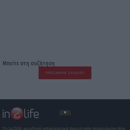
Μπείτε στη συζήτηση
ΠΡΟΣΘΉΚΗ ΣΧΟΛΊΟΥ
v
Το In2life φιλοξενεί αποκλειστικά πρωτότυπο περιεχόμενο που