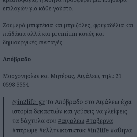
επιλογών για κάθε γούστο.
Ζουμερά μπιφτέκια και μπριζόλες, φρυγαδέλια και
παϊδάκια αλλά και premium κοπές και
δημιουργικές συνταγές.
Απόβραδο
Μοσχονησίων και Μητέρας, Αιγάλεω, τηλ.: 21
0598 3554
@in2life_gr
Το Απόβραδο στο Αιγάλεω έχει
ιστορία δεκαετιών και γεύσεις να γλείφεις
τα δάχτυλα σου
#αιγαλεω
#ταβερνα
#τιτρωμε
#ελληνικοτικτοκ
#in2life
#αθηνα