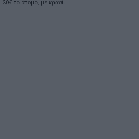
20€ το άτομο, με κρασί.