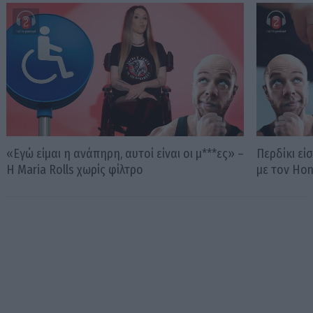
«Εγώ είμαι η ανάπηρη, αυτοί είναι οι μ***ες» –
Περδίκι εί
Η Maria Rolls χωρίς φίλτρο
με τον Ho