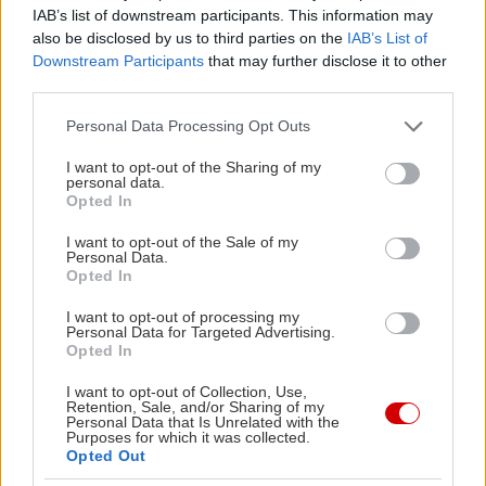
Εναλλακτικά, ωραιότατα είναι τα μπιφτέκια από
IAB’s list of downstream participants. This information may
μοσχάρι, το φρέσκο λουκάνικο από Black Angus,
also be disclosed by us to third parties on the
IAB’s List of
το παϊδάκι κοτόπουλο στη θράκα, τα παϊδάκια
Downstream Participants
that may further disclose it to other
third parties.
γάλακτος και τα χοιρινά φιλετάκια με πατάτες και
σαλάτα. Λογαριασμός από 30€ το άτομο, με
Please note that this website/app uses one or more Google
Personal Data Processing Opt Outs
services and may gather and store information including but
κρασί, αν αποφύγεις τις premium κοπές.
not limited to your visit or usage behaviour. You may click to
I want to opt-out of the Sharing of my
personal data.
grant or deny consent to Google and its third-party tags to
Opted In
Τριχωνίδα
use your data for below specified purposes in below Google
consent section.
I want to opt-out of the Sale of my
Personal Data.
Δομοκού 7, Σταθμός Λαρίσης, τηλ: 21 0823 3123
Opted In
I want to opt-out of processing my
Personal Data for Targeted Advertising.
Opted In
I want to opt-out of Collection, Use,
Retention, Sale, and/or Sharing of my
Personal Data that Is Unrelated with the
Purposes for which it was collected.
Opted Out