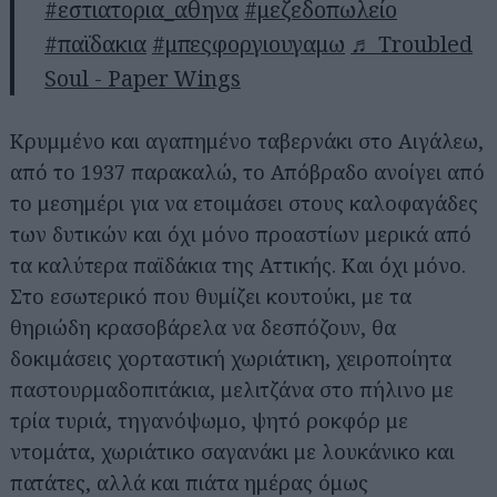
#εστιατορια_αθηνα
#μεζεδοπωλείο
#παϊδακια
#μπεςφοργιουγαμω
♬ Troubled
Soul - Paper Wings
Κρυμμένο και αγαπημένο ταβερνάκι στο Αιγάλεω,
από το 1937 παρακαλώ, το Απόβραδο ανοίγει από
το μεσημέρι για να ετοιμάσει στους καλοφαγάδες
των δυτικών και όχι μόνο προαστίων μερικά από
τα καλύτερα παϊδάκια της Αττικής. Και όχι μόνο.
Στο εσωτερικό που θυμίζει κουτούκι, με τα
θηριώδη κρασοβάρελα να δεσπόζουν, θα
δοκιμάσεις χορταστική χωριάτικη, χειροποίητα
παστουρμαδοπιτάκια, μελιτζάνα στο πήλινο με
τρία τυριά, τηγανόψωμο, ψητό ροκφόρ με
ντομάτα, χωριάτικο σαγανάκι με λουκάνικο και
πατάτες, αλλά και πιάτα ημέρας όμως