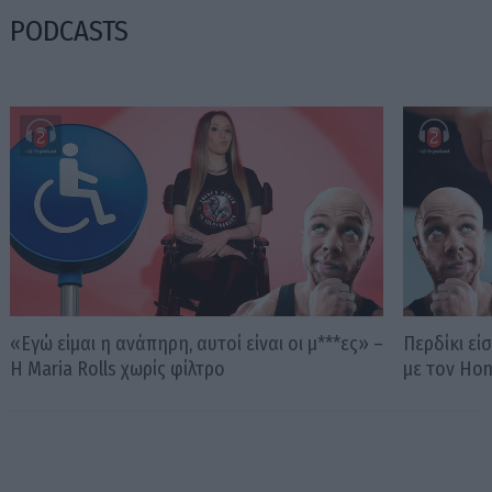
PODCASTS
«Εγώ είμαι η ανάπηρη, αυτοί είναι οι μ***ες» –
Περδίκι εί
Η Maria Rolls χωρίς φίλτρο
με τον Ho