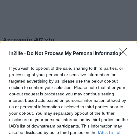
Αναζήτηση
για...
Αυτονομία 407 χλμ.
in2life -
Do Not Process My Personal Information
Σημαντική είναι η αναβάθμιση και για το Opel
Mokka Electric, το οποίο γίνεται ακόμα πιο
If you wish to opt-out of the sale, sharing to third parties, or
αποδοτικό και πιο ελκυστικό. Η νέα έκδοση, με
processing of your personal or sensitive information for
targeted advertising by us, please use the below opt-out
μπαταρία 54kWh που προστίθεται στην γκάμα,
section to confirm your selection. Please note that after your
προσφέρει ηλεκτρική οδηγική απόλαυση και
opt-out request is processed you may continue seeing
αυτονομία έως 407 χλμ. Με απόδοση 156 ίππους
interest-based ads based on personal information utilized by
us or personal information disclosed to third parties prior to
και μέγιστη ροπή 260 Nm, άμεσα διαθέσιμη, το
your opt-out. You may separately opt-out of the further
Mokka Electric εξασφαλίζει γρήγορη εκκίνηση
disclosure of your personal information by third parties on the
από στάση και επιτάχυνση 0-100 χλμ./ώρα σε
IAB’s list of downstream participants. This information may
also be disclosed by us to third parties on the
IAB’s List of
λιγότερο από 10 ΄΄. Η τελική ταχύτητα περιορίζεται