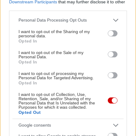
Downstream Participants
that may further disclose it to other
ηλεκτρονικά στα 150 χλμ./ώρα.
third parties.
Please note that this website/app uses one or more Google
Personal Data Processing Opt Outs
services and may gather and store information including but
not limited to your visit or usage behaviour. You may click to
I want to opt-out of the Sharing of my
personal data.
grant or deny consent to Google and its third-party tags to
Opted In
use your data for below specified purposes in below Google
consent section.
I want to opt-out of the Sale of my
Personal Data.
Opted In
I want to opt-out of processing my
Personal Data for Targeted Advertising.
Opted In
I want to opt-out of Collection, Use,
Retention, Sale, and/or Sharing of my
Personal Data that Is Unrelated with the
Purposes for which it was collected.
Opted Out
Google consents
I want to allow Google to enable storage