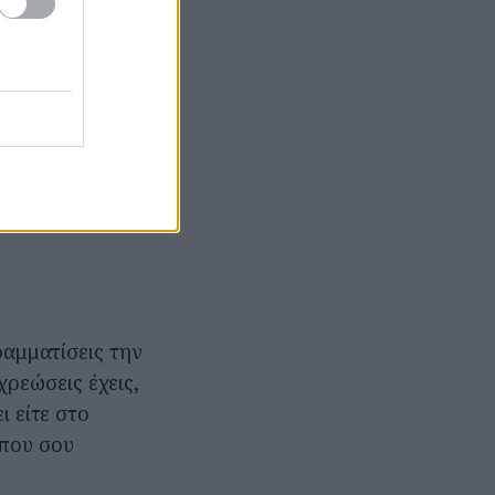
α εξασκηθείς
 που μπορείς να
ραμματίσεις την
χρεώσεις έχεις,
ι είτε στο
 που σου