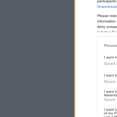
participants
Downstream 
Please note
information 
Αναζήτηση
deny consent
για...
in below Go
Persona
I want t
Opted 
I want t
Opted 
I want 
Advertis
Opted 
I want t
of my P
was col