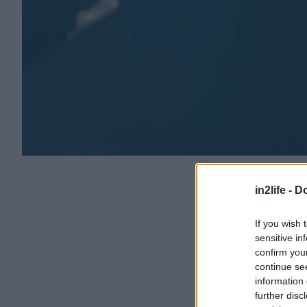
in2life -
Do
If you wish 
sensitive in
confirm you
continue se
information 
further disc