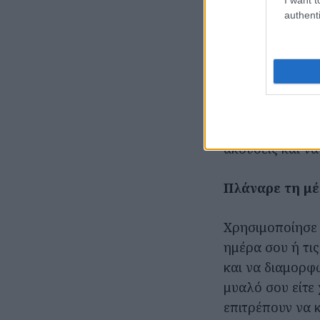
authenti
Άκου εδώ, τα Po
Μάθε μια ξένη
Εφαρμογές όπ
στο listening,
ακούσεις και να
Πλάναρε τη μέ
Χρησιμοποίησε 
ημέρα σου ή τις
και να διαμορφώ
μυαλό σου είτε
επιτρέπουν να 