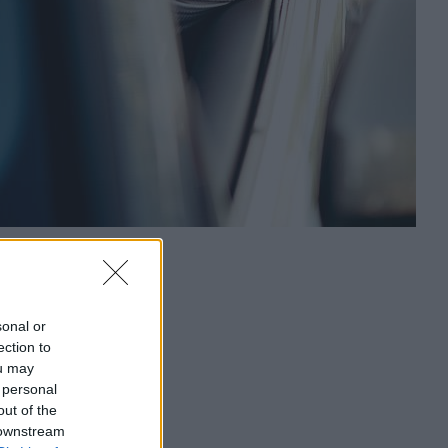
sonal or
ection to
ou may
 personal
out of the
 downstream