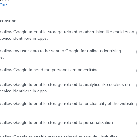
Out
νηση και Αθήνα πάνε πακέτο και, αν ζεις στην πόλη 
consents
υτή, το πιθανότερο είναι πως δαπανάς το ελάχιστο 
μέρα στο αυτοκίνητό σου είτε φτάνοντας σε ανώτερ
o allow Google to enable storage related to advertising like cookies on
evice identifiers in apps.
αρεμάρας είτε παίρνοντας βαθιές ανάσες για να μην 
.
o allow my user data to be sent to Google for online advertising
s.
τρόπος να περάσει εποικοδομητικά η ώρα αυτή; Υπάρ
to allow Google to send me personalized advertising.
 ή Audiobooks
o allow Google to enable storage related to analytics like cookies on
evice identifiers in apps.
έρα
υπάρχουν podcasts που καλύπτουν κάθε θεματι
o allow Google to enable storage related to functionality of the website
έχρι επιχειρηματικότητα και ψυχαγωγία. Από την άλ
ί επίσης να σε χαλαρώσει και να σε κάνει να ξεχασ
o allow Google to enable storage related to personalization.
Αν δεν είχες χρόνο να διαβάσεις βιβλία που ήθελες, ε
αβάσεις» ενώ οδηγείς. Audio books θα βρεις
εδώ
.
o allow Google to enable storage related to security, including