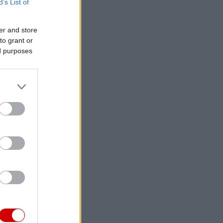
B’s List of
er and store
to grant or
ed purposes