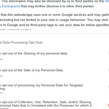
. This information may also be disclosed by us to third parties on the
IA
Participants
that may further disclose it to other third parties.
 that this website/app uses one or more Google services and may gath
including but not limited to your visit or usage behaviour. You may click 
 to Google and its third-party tags to use your data for below specifi
ogle consent section.
l Data Processing Opt Outs
o opt-out of the Sharing of my personal data.
In
o opt-out of the Sale of my Personal Data.
In
to opt-out of processing my Personal Data for Targeted
ing.
In
o opt-out of Collection, Use, Retention, Sale, and/or Sharing
ersonal Data that Is Unrelated with the Purposes for which it
lected.