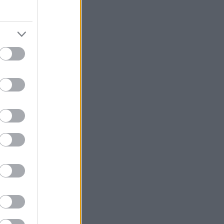
και εργάζεσαι σε
μια ώρα την
α επίπεδα
βρίσεις τον
χει.
κή
, από
λη, ένα καλό
τείς στο
ίναι μια καλή