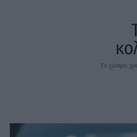
κο
Το χάσιμο χρ