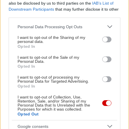
also be disclosed by us to third parties on the
IAB’s List of
Downstream Participants
that may further disclose it to other
third parties.
Please note that this website/app uses one or more Google
Personal Data Processing Opt Outs
services and may gather and store information including but
not limited to your visit or usage behaviour. You may click to
I want to opt-out of the Sharing of my
personal data.
grant or deny consent to Google and its third-party tags to
Opted In
use your data for below specified purposes in below Google
consent section.
I want to opt-out of the Sale of my
Personal Data.
Opted In
I want to opt-out of processing my
Personal Data for Targeted Advertising.
Opted In
I want to opt-out of Collection, Use,
Retention, Sale, and/or Sharing of my
Personal Data that Is Unrelated with the
Purposes for which it was collected.
Opted Out
Google consents