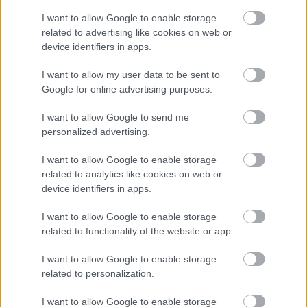
I want to allow Google to enable storage
related to advertising like cookies on web or
device identifiers in apps.
I want to allow my user data to be sent to
Google for online advertising purposes.
I want to allow Google to send me
Ηρώ Κουνάδη
personalized advertising.
I want to allow Google to enable storage
Γεννήθηκε στον Πειραιά, μεγάλωσε στην αθάνατη ελληνική
related to analytics like cookies on web or
επαρχία που της έμαθε να εκτιμάει την Αθήνα. Αγαπάει τα
device identifiers in apps.
ταξίδια, το θέατρο, τις γάτες της και τα βιβλία του Χούλιο
Κορτάσαρ, και πιστεύει ακράδαντα στο ρητό που λέει ότι «οι
I want to allow Google to enable storage
μόνοι νορμάλ άνθρωποι είναι αυτοί που δεν ξέρεις καλά».
related to functionality of the website or app.
Σπούδασε Επικοινωνία και ΜΜΕ στο Πανεπιστήμιο Αθηνών
I want to allow Google to enable storage
όταν ακόμα το internet το λέγαμε «νέα μέσα» και ήρθε στο
related to personalization.
in2life το 2006, για να γράφει για ταξίδια. Έμεινε για όλα τα
άλλα.
I want to allow Google to enable storage