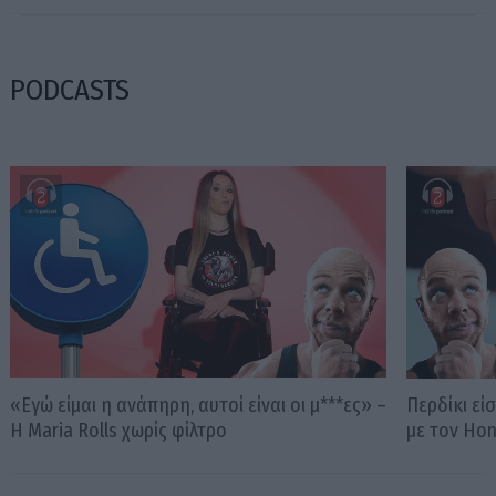
PODCASTS
«Εγώ είμαι η ανάπηρη, αυτοί είναι οι μ***ες» –
Περδίκι εί
Η Maria Rolls χωρίς φίλτρο
με τον Ho