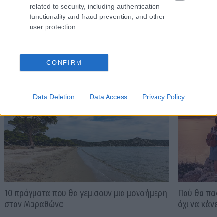
related to security, including authentication
functionality and fraud prevention, and other
user protection.
Διαβάστε επίσης
CONFIRM
Data Deletion
Data Access
Privacy Policy
10 πράγματα που θα γεμίσουν μια μονοήμερη
Πού θα πας
στον Μαραθώνα
όχι να κάν