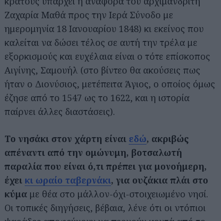
κράτους υπάρχει η αναφορά του αρχιμανδρίτη
Ζαχαρία Μαθά προς την Ιερά Σύνοδο με
ημερομηνία 18 Ιανουαρίου 1848) κι εκείνος που
καλείται να δώσει τέλος σε αυτή την τρέλα με
εξορκισμούς και ευχέλαια είναι ο τότε επίσκοπος
Αιγίνης, Σαμουήλ (στο βίντεο θα ακούσεις πως
ήταν ο Διονύσιος, μετέπειτα Άγιος, ο οποίος όμως
έζησε από το 1547 ως το 1622, και η ιστορία
παίρνει άλλες διαστάσεις).
Το νησάκι στον χάρτη είναι
εδώ
, ακριβώς
απέναντι από την ομώνυμη, βοτσαλωτή
παραλία που είναι ό,τι πρέπει για μονοήμερη,
έχει
κι ωραίο ταβερνάκι
, για ουζάκια πλάι στο
κύμα
με θέα στο μάλλον-όχι-στοιχειωμένο νησί.
Οι τοπικές διηγήσεις, βέβαια, λένε ότι οι ντόπιοι