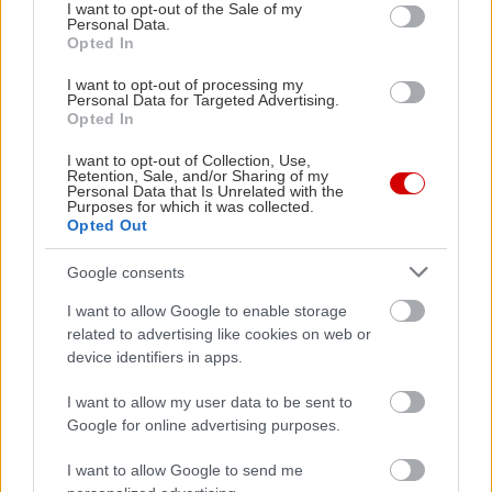
consent section.
I want to opt-out of the Sale of my
Personal Data.
Opted In
I want to opt-out of processing my
Personal Data for Targeted Advertising.
Opted In
I want to opt-out of Collection, Use,
Retention, Sale, and/or Sharing of my
Personal Data that Is Unrelated with the
Purposes for which it was collected.
Opted Out
Google consents
I want to allow Google to enable storage
Κλασικό, λαοφιλές εξαρχειώτικο στέκι που το
related to advertising like cookies on web or
κρατά αληθινό απέναντι στην επέλαση των
device identifiers in apps.
μπραντσάδικων, το Beatniks έχει σχεδόν κάθε
I want to allow my user data to be sent to
μέρα κι από έναν καλεσμένο DJ, να παίζει από
Google for online advertising purposes.
blues και rock’n’roll μέχρι 60s garage και punk
από βινύλια. Πιάνεις σκαμπό στην μπάρα και
I want to allow Google to send me