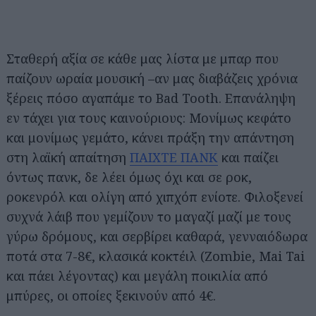
Σταθερή αξία σε κάθε μας λίστα με μπαρ που
παίζουν ωραία μουσική –αν μας διαβάζεις χρόνια
ξέρεις πόσο αγαπάμε το Bad Tooth. Επανάληψη
εν τάχει για τους καινούριους: Μονίμως κεφάτο
και μονίμως γεμάτο, κάνει πράξη την απάντηση
στη λαϊκή απαίτηση
ΠΑΙΧΤΕ ΠΑΝΚ
και παίζει
όντως πανκ, δε λέει όμως όχι και σε ροκ,
ροκενρόλ και ολίγη από χιπχόπ ενίοτε. Φιλοξενεί
συχνά λάιβ που γεμίζουν το μαγαζί μαζί με τους
γύρω δρόμους, και σερβίρει καθαρά, γενναιόδωρα
ποτά στα 7-8€, κλασικά κοκτέιλ (Zombie, Mai Tai
και πάει λέγοντας) και μεγάλη ποικιλία από
μπύρες, οι οποίες ξεκινούν από 4€.