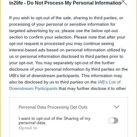
in2life -
Do Not Process My Personal Information
All day café & rock bar γράφει η ταμπέλα του, για
να ξέρεις με την πρώτη ματιά τι να περιμένεις:
If you wish to opt-out of the sale, sharing to third parties, or
Πιάνεις σκαμπό στην ξύλινη μπάρα, ή σε κάποιο
processing of your personal or sensitive information for
από τα τραπεζάκια του, και ακούς αυστηρά και
targeted advertising by us, please use the below opt-out
section to confirm your selection. Please note that after your
μόνο ροκ μουσικάρες, χαζεύοντας τα βινύλια που
opt-out request is processed you may continue seeing
στολίζουν τους τοίχους, τα καδράκια με
interest-based ads based on personal information utilized by
εμβληματικές μορφές της ροκ σκηνής, τις αφίσες
us or personal information disclosed to third parties prior to
your opt-out. You may separately opt-out of the further
από παλιά λάιβ, και την γιγάντια τοιχογραφία-
disclosure of your personal information by third parties on the
αναφορά στο The Wall των Pink Floyd. Συχνά
IAB’s list of downstream participants. This information may
πυκνά φιλοξενεί και λάιβ, μείνε συντονισμένος/η
also be disclosed by us to third parties on the
IAB’s List of
Downstream Participants
that may further disclose it to other
στη σελίδα τους στο Facebook. Σερβίρει καθαρά
third parties.
ποτά σε σούπερ τιμές, από 6€.
Please note that this website/app uses one or more Google
Personal Data Processing Opt Outs
services and may gather and store information including but
Beatniks Road Bar
not limited to your visit or usage behaviour. You may click to
I want to opt-out of the Sharing of my
personal data.
Κωλέττη 14, τηλ.: 215 5252880
grant or deny consent to Google and its third-party tags to
Opted In
use your data for below specified purposes in below Google