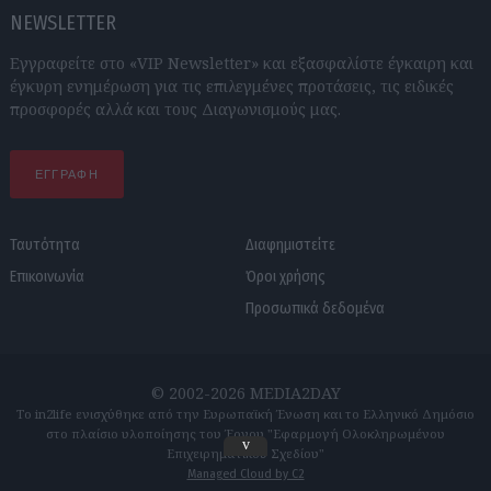
NEWSLETTER
Εγγραφείτε στο «VIP Newsletter» και εξασφαλίστε έγκαιρη και
έγκυρη ενημέρωση για τις επιλεγμένες προτάσεις, τις ειδικές
προσφορές αλλά και τους Διαγωνισμούς μας.
ΕΓΓΡΑΦΗ
Ταυτότητα
Διαφημιστείτε
Επικοινωνία
Όροι χρήσης
Προσωπικά δεδομένα
© 2002-2026 MEDIA2DAY
Το in2life ενισχύθηκε από την Ευρωπαϊκή Ένωση και το Ελληνικό Δημόσιο
στο πλαίσιο υλοποίησης του Έργου "Εφαρμογή Ολοκληρωμένου
v
Επιχειρηματικού Σχεδίου"
Managed Cloud by C2