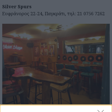
Silver Spurs
Ευφράνορος 22-24, Παγκράτι, τηλ: 21 0756 7262
Αναζήτηση
για...