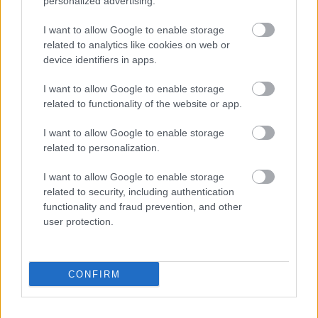
personalized advertising.
μπορείς σχεδόν να φανταστείς κάτι τύπους σαν
τον Κέρουακ ή σαν τον Μπάροουζ να τα πίνουν
I want to allow Google to enable storage
δίπλα σου, αν ο δρόμος τους είχε βγάλει στην
related to analytics like cookies on web or
device identifiers in apps.
Αθήνα. Φιλοξενεί συχνά και live, έχει και το απλό
ποτό στα 6€. Θα το βρεις ανοιχτό καθημερινά από
I want to allow Google to enable storage
related to functionality of the website or app.
τις 19.30.
I want to allow Google to enable storage
related to personalization.
I want to allow Google to enable storage
related to security, including authentication
functionality and fraud prevention, and other
user protection.
CONFIRM