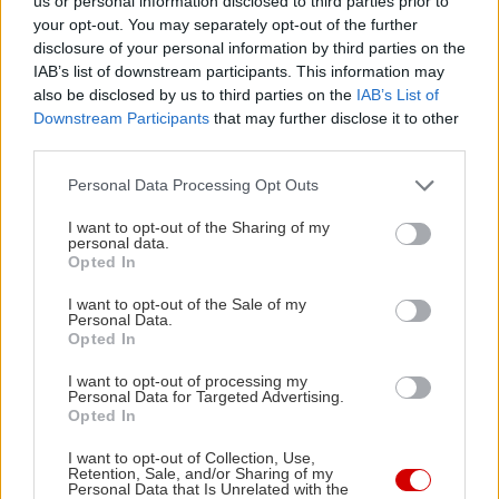
us or personal information disclosed to third parties prior to
Έρευνες μάλιστα δείχνουν ότι οι άνθρωποι που
your opt-out. You may separately opt-out of the further
ασχολούνται τακτικά με τον διαλογισμό ή
disclosure of your personal information by third parties on the
IAB’s list of downstream participants. This information may
ασκήσεις ενσυνειδητότητας παρουσιάζουν
also be disclosed by us to third parties on the
IAB’s List of
βελτιώσεις στη μνήμη και την ικανότητα
Downstream Participants
that may further disclose it to other
ανάκλησης πληροφοριών. Προσπάθησε να
third parties.
εντάξεις μερικές λεπτά ημερήσιας
Please note that this website/app uses one or more Google
Personal Data Processing Opt Outs
ενσυνειδητότητας ή διαλογισμού στην
services and may gather and store information including but
not limited to your visit or usage behaviour. You may click to
I want to opt-out of the Sharing of my
καθημερινότητά σου για να βελτιώσεις την μνήμη
personal data.
grant or deny consent to Google and its third-party tags to
Opted In
και να μειώσεις το άγχος.
use your data for below specified purposes in below Google
consent section.
I want to opt-out of the Sale of my
Personal Data.
Opted In
I want to opt-out of processing my
Personal Data for Targeted Advertising.
Opted In
I want to opt-out of Collection, Use,
Retention, Sale, and/or Sharing of my
Personal Data that Is Unrelated with the