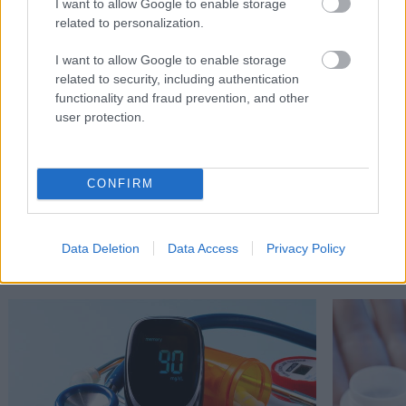
I want to allow Google to enable storage
related to personalization.
I want to allow Google to enable storage
related to security, including authentication
functionality and fraud prevention, and other
user protection.
CONFIRM
Διαβάστε επίσης
Data Deletion
Data Access
Privacy Policy