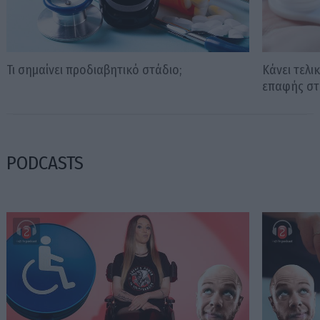
Τι σημαίνει προδιαβητικό στάδιο;
Κάνει τελ
επαφής στ
PODCASTS