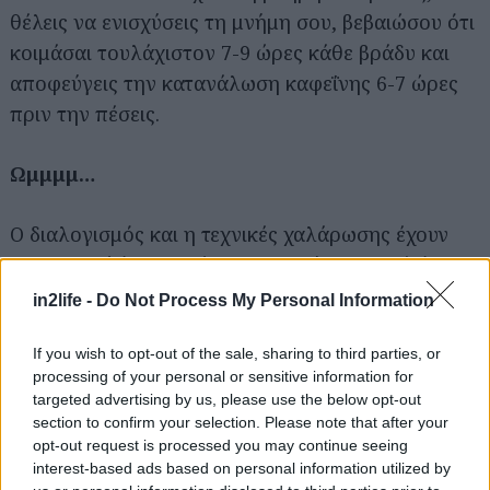
θέλεις να ενισχύσεις τη μνήμη σου, βεβαιώσου ότι
κοιμάσαι τουλάχιστον 7-9 ώρες κάθε βράδυ και
αποφεύγεις την κατανάλωση καφεΐνης 6-7 ώρες
πριν την πέσεις.
Ωμμμμ…
Αναζήτηση
για...
Ο διαλογισμός και η τεχνικές χαλάρωσης έχουν
αποδειχθεί ότι βελτιώνουν τη μνήμη, ειδικά όσον
αφορά την αύξηση της προσοχής και της
in2life -
Do Not Process My Personal Information
συγκέντρωσης. Ο διαλογισμός ενισχύει τη ροή του
αίματος προς τον εγκέφαλο και προωθεί τη
If you wish to opt-out of the sale, sharing to third parties, or
processing of your personal or sensitive information for
λειτουργία του προμετωπιαίου φλοιού, που είναι
targeted advertising by us, please use the below opt-out
υπεύθυνος για την εκτελεστική λειτουργία και την
section to confirm your selection. Please note that after your
επίλυση προβλημάτων.
opt-out request is processed you may continue seeing
interest-based ads based on personal information utilized by