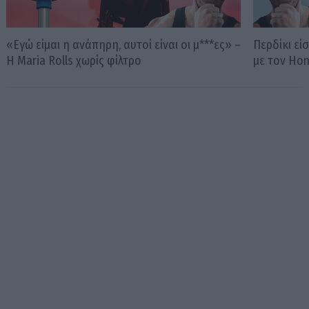
«Εγώ είμαι η ανάπηρη, αυτοί είναι οι μ***ες» –
Περδίκι εί
Η Maria Rolls χωρίς φίλτρο
με τον Ho