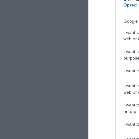
Opted 
Google 
I want t
Χ
web or d
ι
I want t
γ
purpose
Ι
I want 
δική της, δεν εί
I want t
από μόνη της. Κ
web or d
Zempi
I want t
or app.
Παναγή Τσαλδάρ
I want t
I want t