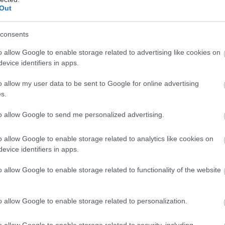
Out
consents
o allow Google to enable storage related to advertising like cookies on
evice identifiers in apps.
λιοτραγουδισμένη και κοσμοϊστορική, η Νίκαια είναι 
o allow my user data to be sent to Google for online advertising
ειτονιές που δεν μοιάζουν με καμία άλλη. Με όνομα
s.
στορία (αυτές τις μέρες διοργανώνονται οι εκδηλώσε
τα
80 χρόνια από το Μπλόκο της Κοκκινιάς
) και ατμ
to allow Google to send me personalized advertising.
ναι απλά «
εκεί που (ευτυχώς) δεν είναι η φάση
». Είν
o allow Google to enable storage related to analytics like cookies on
ι αυτά είναι τα πρώτα στέκια που θα σου τη συστήσο
evice identifiers in apps.
o allow Google to enable storage related to functionality of the website
η 177, τηλ.: 697 855 2512
o allow Google to enable storage related to personalization.
o allow Google to enable storage related to security, including