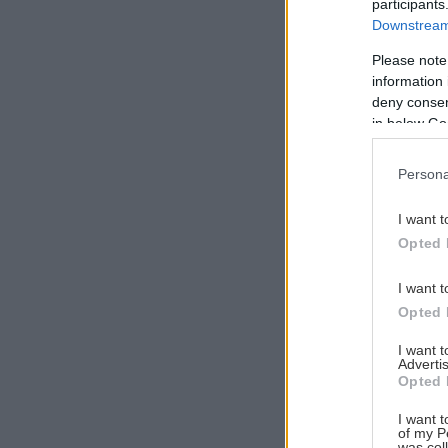
participants
Downstream 
Please note
information 
Αναζήτηση
deny consent
για...
in below Go
Persona
I want t
Opted 
I want t
Opted 
I want 
Advertis
Opted 
I want t
of my P
was col