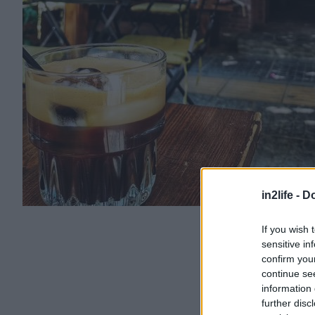
in2life -
Do
If you wish 
sensitive in
confirm you
continue se
information 
further disc