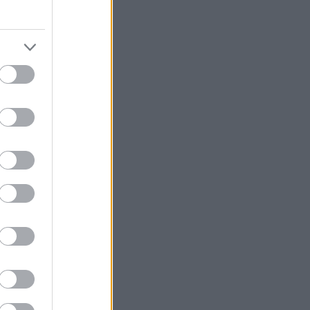
από εκείνες τις
 βαρύ σαν
ις μνήμης για
όσφαιρα εντελώς
αι προορισμός
υν.