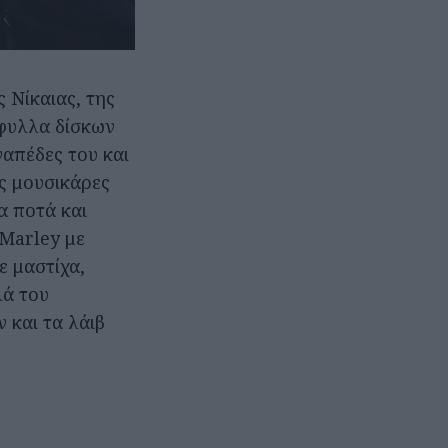
 Νίκαιας, της
ώφυλλα δίσκων
ναπέδες του και
ς μουσικάρες
α ποτά και
 Marley με
ε μαστίχα,
λά του
 και τα λάιβ