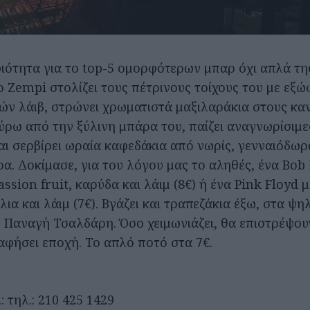
ότητα για το top-5 ομορφότερων μπαρ όχι απλά της
το Zempi στολίζει τους πέτρινους τοίχους του με εξ
ιών λάιβ, στρώνει χρωματιστά μαξιλαράκια στους κα
ρω από την ξύλινη μπάρα του, παίζει αναγνωρίσιμε
και σερβίρει ωραία καφεδάκια από νωρίς, γενναιόδωρ
ρα. Δοκίμασε, για του λόγου μας το αληθές, ένα Bob
assion fruit, καρύδα και λάιμ (8€) ή ένα Pink Floyd μ
λια και λάιμ (7€). Βγάζει και τραπεζάκια έξω, στα ψη
 Παναγή Τσαλδάρη. Όσο χειμωνιάζει, θα επιστρέψουν
 αφήσει εποχή. Το απλό ποτό στα 7€.
: τηλ.: 210 425 1429