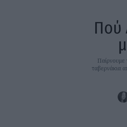
Πού 
μ
Παίρνουμε τ
ταβερνάκια απ