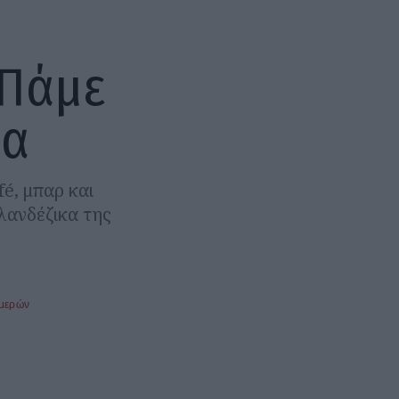
 Πάμε
ια
fé, μπαρ και
ϊλανδέζικα της
ημερών