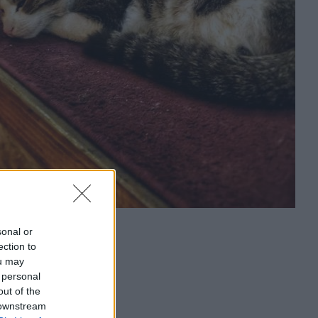
sonal or
ection to
ou may
 personal
out of the
 downstream