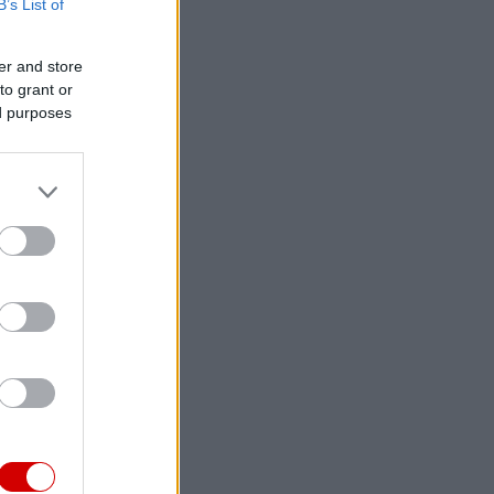
B’s List of
er and store
to grant or
ed purposes