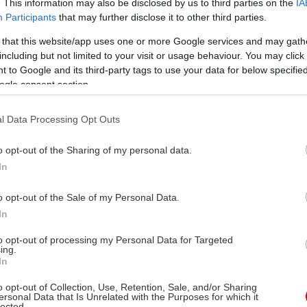
. This information may also be disclosed by us to third parties on the
IA
Participants
that may further disclose it to other third parties.
 that this website/app uses one or more Google services and may gath
including but not limited to your visit or usage behaviour. You may click 
 to Google and its third-party tags to use your data for below specifi
ogle consent section.
l Data Processing Opt Outs
o opt-out of the Sharing of my personal data.
In
o opt-out of the Sale of my Personal Data.
In
to opt-out of processing my Personal Data for Targeted
ing.
In
o opt-out of Collection, Use, Retention, Sale, and/or Sharing
ersonal Data that Is Unrelated with the Purposes for which it
lected.