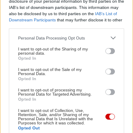
disclosure of your personal information by third parties on the
τοποθεσία ακριβώς απέναντι από τη θάλασσα και
IAB’s list of downstream participants. This information may
also be disclosed by us to third parties on the
IAB’s List of
όμορφη διακόσμηση με χειροποίητους πίνακες
Downstream Participants
that may further disclose it to other
που δημιουργούν ιδανική ατμόσφαιρα για να τα
third parties.
πεις και να τα πιείς. Η μπάρα διαθέτει μεγάλη
Please note that this website/app uses one or more Google
Personal Data Processing Opt Outs
ποικιλία από spirits για κάθε γούστο – και αρκετά
services and may gather and store information including but
ψαγμένα ουίσκι – ενώ οι μπαρτέντερ βγάζουν και
not limited to your visit or usage behaviour. You may click to
I want to opt-out of the Sharing of my
personal data.
grant or deny consent to Google and its third-party tags to
ωραιότατα κοκτέιλ με βάση εποχικά φρούτα και
Opted In
use your data for below specified purposes in below Google
σιρόπια. Το απλό ποτό στα 7€, τα κοκτέιλ από
consent section.
I want to opt-out of the Sale of my
10€.
Personal Data.
Opted In
Αισθηματίες
I want to opt-out of processing my
Personal Data for Targeted Advertising.
Μπουμπουλίνας 29, τηλ: 2104297226
Opted In
I want to opt-out of Collection, Use,
Retention, Sale, and/or Sharing of my
Personal Data that Is Unrelated with the
Purposes for which it was collected.
Opted Out