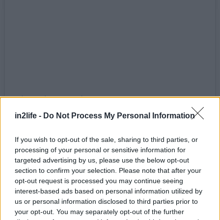
Δείτε αυτή τη δημοσίευση στο Instagram.
Η δημοσίευση κοινοποιήθηκε από το χρήστη The Art Of Bragi (@the.art.of.bragi)
in2life -
Do Not Process My Personal Information
If you wish to opt-out of the sale, sharing to third parties, or
processing of your personal or sensitive information for
targeted advertising by us, please use the below opt-out
section to confirm your selection. Please note that after your
opt-out request is processed you may continue seeing
Τι γυρεύει ένα καθαρόαιμο μπαρ ανάμεσα στα
interest-based ads based on personal information utilized by
us or personal information disclosed to third parties prior to
ψαρο-μεζεδοπωλεία της Πειραϊκής. Από ‘δω το
your opt-out. You may separately opt-out of the further
Art of Bragi, χρόνια στο κουρμπέτι, με σούπερ