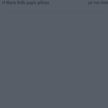
Η Maria Rolls χωρίς φίλτρο
με τον Ho