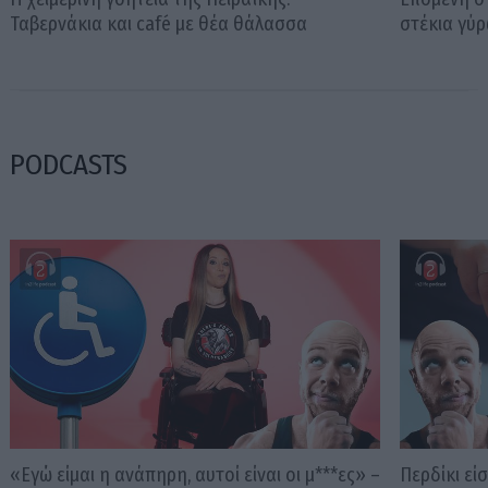
Ταβερνάκια και café με θέα θάλασσα
στέκια γύ
PODCASTS
«Εγώ είμαι η ανάπηρη, αυτοί είναι οι μ***ες» –
Περδίκι εί