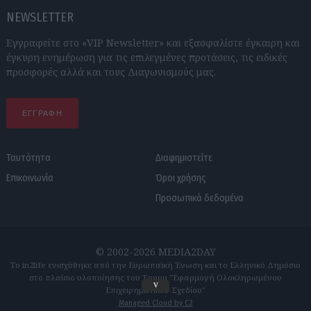
NEWSLETTER
Εγγραφείτε στο «VIP Newsletter» και εξασφαλίστε έγκαιρη και
έγκυρη ενημέρωση για τις επιλεγμένες προτάσεις, τις ειδικές
προσφορές αλλά και τους Διαγωνισμούς μας.
ΕΓΓΡΑΦΗ
Ταυτότητα
Διαφημιστείτε
Επικοινωνία
Όροι χρήσης
Προσωπικά δεδομένα
© 2002-2026 MEDIA2DAY
Το in2life ενισχύθηκε από την Ευρωπαϊκή Ένωση και το Ελληνικό Δημόσιο
στο πλαίσιο υλοποίησης του Έργου "Εφαρμογή Ολοκληρωμένου
v
Επιχειρηματικού Σχεδίου"
Managed Cloud by C2