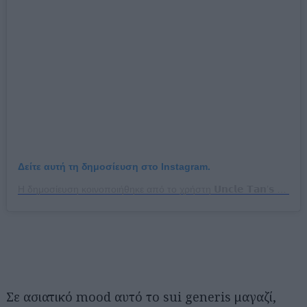
Δείτε αυτή τη δημοσίευση στο Instagram.
Η δημοσίευση κοινοποιήθηκε από το χρήστη 𝗨𝗻𝗰𝗹𝗲 𝗧𝗮𝗻’𝘀 𝗗𝗿𝗶𝗻𝗸𝗶𝗻𝗴 𝗛𝗼𝘂𝘀𝗲 (@uncletans.drinkinghouse)
Σε ασιατικό mood αυτό το sui generis μαγαζί,