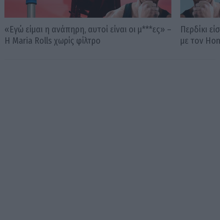
«Εγώ είμαι η ανάπηρη, αυτοί είναι οι μ***ες» –
Περδίκι εί
Η Maria Rolls χωρίς φίλτρο
με τον Ho