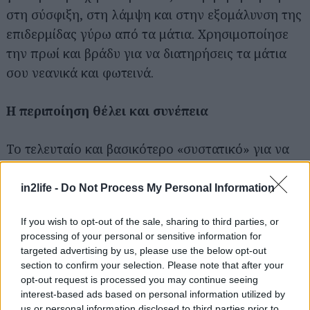
στη σύσφιξη, στη λάμψη και στην εξομάλυνση της
επιδερμίδας γύρω από τα μάτια. Χρησιμοποίησε
την πρωί και βράδυ για να διατηρήσεις τα μάτια
σου νεανικά και φωτεινά.
Αναζήτηση
Η περιποίηση θέλει και συνέπεια
για...
Το τελευταίο και βασικότερο «συστατικό» για να
δεις τα αποτελέσματα που επιθυμείς είναι η
συνέπεια. Κάνε όλα τα απαραίτητα βήματα μέρος
in2life -
Do Not Process My Personal Information
της καθημερινής σου ρουτίνας και να θυμάσαι ότι
If you wish to opt-out of the sale, sharing to third parties, or
η σωστή περιποίηση του δέρματος είναι και θέμα
processing of your personal or sensitive information for
φροντίδας της υγείας σου γενικότερα. Η Vichy
targeted advertising by us, please use the below opt-out
είναι δίπλα σου με τρία ισχυρά και
section to confirm your selection. Please note that after your
opt-out request is processed you may continue seeing
αποτελεσματικά προϊόντα NEOVADIOL.
interest-based ads based on personal information utilized by
Χρησιμοποίησε αντιγηραντική κρέμα ημέρας για
us or personal information disclosed to third parties prior to