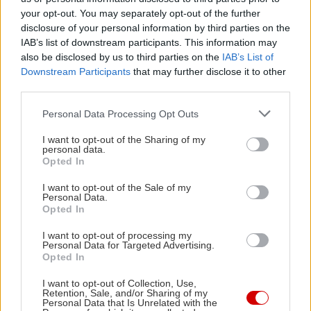
ξηρή επιδερμίδα, κρέμα νύχτας για σφριγηλότητα
your opt-out. You may separately opt-out of the further
disclosure of your personal information by third parties on the
και λάμψη, και αντιγηραντική κρέμα για το
IAB’s list of downstream participants. This information may
περίγραμμα ματιών και χειλιών. Επίσης, καλό είναι
also be disclosed by us to third parties on the
IAB’s List of
να πίνεις άφθονο νερό και να ακολουθείς μία
Downstream Participants
that may further disclose it to other
third parties.
ισορροπημένη διατροφή.
Please note that this website/app uses one or more Google
Personal Data Processing Opt Outs
services and may gather and store information including but
Ήρθε η ώρα να αγκαλιάσεις την καλύτερη εκδοχή
not limited to your visit or usage behaviour. You may click to
I want to opt-out of the Sharing of my
του εαυτού σου, χωρίς ρυτίδες!
personal data.
grant or deny consent to Google and its third-party tags to
Opted In
use your data for below specified purposes in below Google
consent section.
I want to opt-out of the Sale of my
Personal Data.
Opted In
I want to opt-out of processing my
Personal Data for Targeted Advertising.
Opted In
I want to opt-out of Collection, Use,
Retention, Sale, and/or Sharing of my
Personal Data that Is Unrelated with the