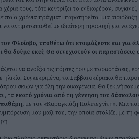
 χέρια τους, τότε κεντρίζει το ενδιαφέρον, συγκινεί,
λευταία χρόνια πράγματι παρατηρείται μια αισιόδοξη
ι να αντιμετωπισθεί με ιδιαίτερη προσοχή για να έχει
τον Φλοίσβο, υποθέτω ότι ετοιμάζεστε και για άλ
ι θα δούμε εκεί; Θα συνεχιστούν οι παραστάσεις 
άζεται να ανοίξει τις πόρτες του με παραστάσεις, ε
θε ηλικία. Συγκεκριμένα, τα Σαββατοκύριακα θα παρο
άτρου σκιών για όλη την οικογένεια. Θα ξεκινήσουμε
ας, τα
εκατό χρόνια από τη γέννηση του δάσκαλου
Σπαθάρη
, με τον «Καραγκιόζη Πολυτεχνίτη». Mια π
υμπόρευσή μου μαζί του, την οποία στολίζει με τη 
ρη.
ι ένα πλούσιο ρεπερτόριο διασκευασμένων παραδο