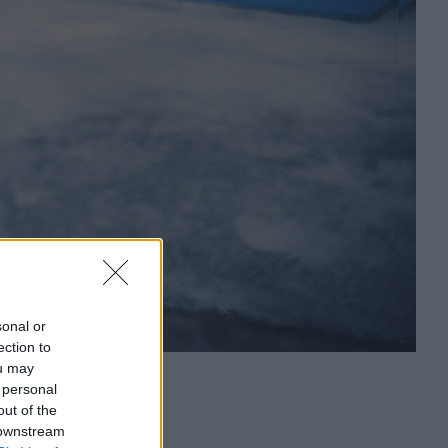
sonal or
ection to
ou may
 personal
out of the
 downstream