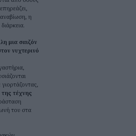
 επηρεάζει,
 αναβίωση, η
 διάρκεια.
λη μια σαιζόν
στον νυχτερινό
ργαστήρια,
υσιάζονται
 γιορτάζοντας,
 της τέχνης
αράσταση
φωνή του στα
σιακών