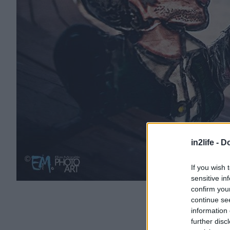
in2life -
Do
If you wish 
sensitive in
confirm you
continue se
information 
further disc