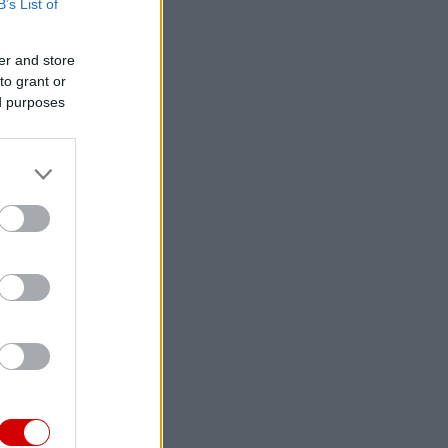
B’s List of
er and store
to grant or
ed purposes