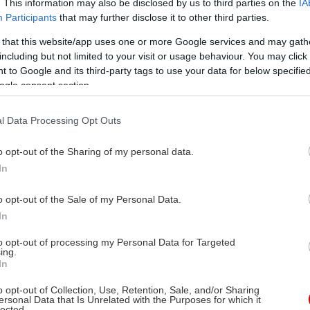
. This information may also be disclosed by us to third parties on the
IA
Participants
that may further disclose it to other third parties.
 that this website/app uses one or more Google services and may gath
including but not limited to your visit or usage behaviour. You may click 
 to Google and its third-party tags to use your data for below specifi
ogle consent section.
l Data Processing Opt Outs
o opt-out of the Sharing of my personal data.
In
o opt-out of the Sale of my Personal Data.
In
to opt-out of processing my Personal Data for Targeted
ing.
In
o opt-out of Collection, Use, Retention, Sale, and/or Sharing
ersonal Data that Is Unrelated with the Purposes for which it
lected.