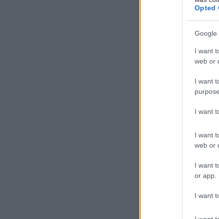
Opted 
Google 
I want t
web or d
Ο
I want t
Κ
purpose
γ
Π
I want 
δ
I want t
προετοιμάσει ευ
web or d
σχολική χρονιά.
I want t
or app.
Λίγο πριν απολ
θάλασσα, μιλήσ
I want t
αλλά και για ό
I want t