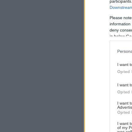
participants
Downstream 
Please note
information 
Αναζήτηση
deny consent
για...
in below Go
Persona
I want t
Opted 
I want t
Opted 
I want 
Advertis
Opted 
I want t
of my P
was col