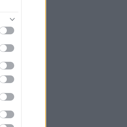
ίρι δρόσιζε με
οχικό του, στο
 πότε ως
α να
ια τη νέα
 πλάι στην
όσα θα δούμε,
ινά ανάκτορα,