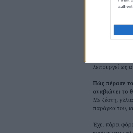
στην
αγαπημένη
authenti
Ποιες παραστά
Θα προετοιμάσο
έρχεται, μέσα 
δάσκαλος» και 
χιούμορ που χα
όλους και απομ
λειτουργεί ως α
Πώς πέρασε το 
αναβιώνει το 
Με ζέστη, γέλι
παράγκα του, κα
Έχει πάρει φόρ
κυρίως στην αλ