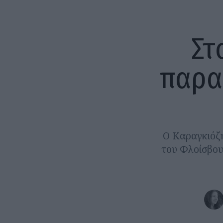
Στ
παρα
Ο Καραγκιόζη
του Φλοίσβου