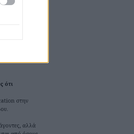
λική χρονιά που
«Ο Καραγκιόζης
αι το επίκαιρο
ο γέλιο σε
ραγκιόζης
ς ότι
cation στην
βου.
άγοντες, αλλά
νται από όσους