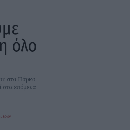
υμε
η όλο
του στο Πάρκο
ί στα επόμενα
ημερών