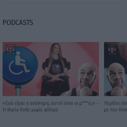
PODCASTS
«Εγώ είμαι η ανάπηρη, αυτοί είναι οι μ***ες» –
Περδίκι εί
Η Maria Rolls χωρίς φίλτρο
με τον Ho