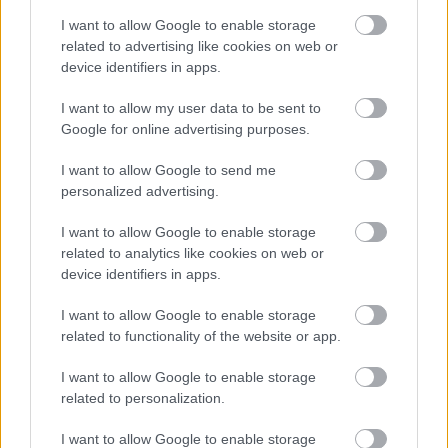
Παράλληλα με τη δημοσιογραφία, ειδικεύτηκε στο fitness,
I want to allow Google to enable storage
αποκτώντας πτυχία Personal Training από τις σχολές
related to advertising like cookies on web or
Studio One και Base Training, καθώς και την εξειδίκευση
device identifiers in apps.
Corrective Exercise Specialist (NASM). Στη συνέχεια,
ολοκλήρωσε το μεταπτυχιακό πρόγραμμα «Λειτουργική
I want to allow my user data to be sent to
Διαχείριση Τραυματισμών σε Αθλητές και Ασκούμενους» του
Google for online advertising purposes.
Δημοκρίτειου Πανεπιστημίου Θράκης και το «Άσκηση,
I want to allow Google to send me
Εργοσπιρομετρία και Αποκατάσταση» του Πανεπιστημίου
personalized advertising.
Θεσσαλίας.
I want to allow Google to enable storage
Aγαπά το σινεμά, τις γάτες, το fitness, τις συναυλίες και την
related to analytics like cookies on web or
έξοδο για μπίρες και σουβλάκι. Ετοιμάζει βιβλίο για το πώς να
device identifiers in apps.
ξεπεράσεις την αναβλητικότητα από το 2004 και έχει
συμμετάσχει σε ρεπορτάζ για πολυχώρους ηδονής στο
I want to allow Google to enable storage
κέντρο της Αθήνας, αλλά και για δομές φροντίδας
related to functionality of the website or app.
ηλικιωμένων.
I want to allow Google to enable storage
related to personalization.
I want to allow Google to enable storage