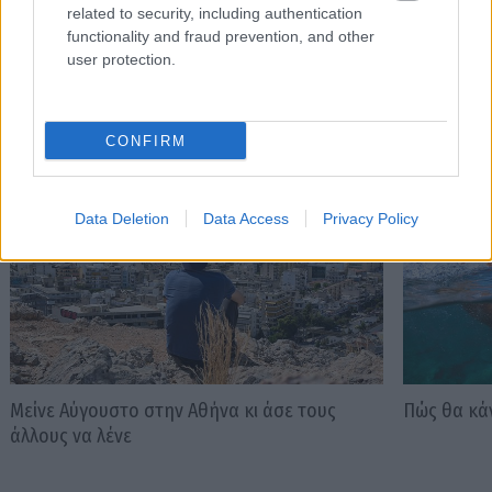
related to security, including authentication
functionality and fraud prevention, and other
user protection.
Διαβάστε επίσης
CONFIRM
Data Deletion
Data Access
Privacy Policy
Μείνε Αύγουστο στην Αθήνα κι άσε τους
Πώς θα κά
άλλους να λένε