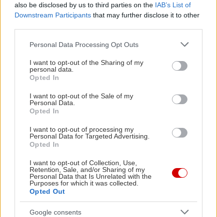
also be disclosed by us to third parties on the
IAB’s List of
Downstream Participants
that may further disclose it to other
third parties.
Please note that this website/app uses one or more Google
Personal Data Processing Opt Outs
services and may gather and store information including but
not limited to your visit or usage behaviour. You may click to
I want to opt-out of the Sharing of my
personal data.
grant or deny consent to Google and its third-party tags to
Opted In
use your data for below specified purposes in below Google
consent section.
I want to opt-out of the Sale of my
Personal Data.
Opted In
I want to opt-out of processing my
Personal Data for Targeted Advertising.
Νικόλας Γεωργιακώδης
Opted In
Ο Νικόλας Γεωργιακώδης είναι δημοσιογράφος και personal
I want to opt-out of Collection, Use,
Retention, Sale, and/or Sharing of my
trainer, με εμπειρία στη συντακτική δημοσιογραφία και την
Personal Data that Is Unrelated with the
Purposes for which it was collected.
προπονητική. Αποφοίτησε από το Τμήμα Επικοινωνίας και
Opted Out
Μέσων Μαζικής Ενημέρωσης του Εθνικού και
Καποδιστριακού Πανεπιστημίου Αθηνών το 2010.
Google consents