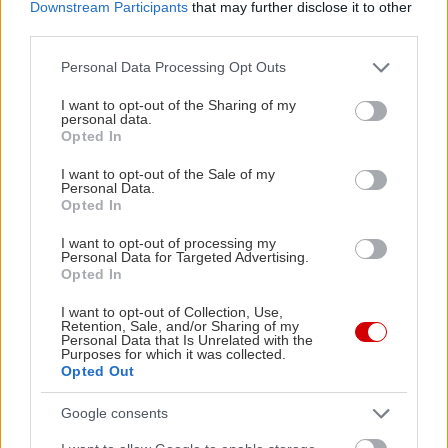
Downstream Participants
that may further disclose it to other
διαλογισμός και η τακτική άσκηση μπορούν να
third parties.
βοηθήσουν.
Please note that this website/app uses one or more Google
Personal Data Processing Opt Outs
services and may gather and store information including but
not limited to your visit or usage behaviour. You may click to
I want to opt-out of the Sharing of my
personal data.
grant or deny consent to Google and its third-party tags to
Opted In
use your data for below specified purposes in below Google
consent section.
I want to opt-out of the Sale of my
Personal Data.
Opted In
I want to opt-out of processing my
Personal Data for Targeted Advertising.
Opted In
I want to opt-out of Collection, Use,
Retention, Sale, and/or Sharing of my
Personal Data that Is Unrelated with the
Purposes for which it was collected.
Opted Out
Google consents