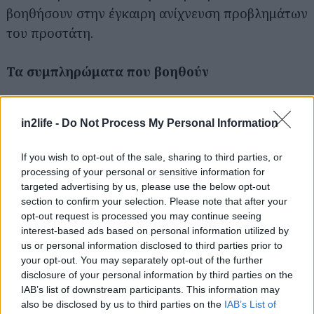
βοηθήσουν στην έγκαιρη ανίχνευση προβλημάτων
του προστάτη.
Αναζήτηση
για...
Τα συμπληρώματα που βοηθούν
Ορισμένα συμπληρώματα μπορεί να βοηθήσουν,
in2life -
Do Not Process My Personal Information
αλλά είναι σημαντικό να συμβουλευτείς τον
γιατρό σου πριν τα ξεκινήσεις. Ο ψευδάργυρος
If you wish to opt-out of the sale, sharing to third parties, or
μπορεί να βοηθήσει στη μείωση της φλεγμονής
processing of your personal or sensitive information for
του προστάτη, ενώ ορισμένες μελέτες
targeted advertising by us, please use the below opt-out
section to confirm your selection. Please note that after your
υποδεικνύουν ότι το σελήνιο μπορεί να μειώσει
opt-out request is processed you may continue seeing
τον κίνδυνο καρκίνου του προστάτη.
interest-based ads based on personal information utilized by
us or personal information disclosed to third parties prior to
your opt-out. You may separately opt-out of the further
Τέλος, το χρόνιο στρες μπορεί να επηρεάσει
disclosure of your personal information by third parties on the
αρνητικά την υγεία του προστάτη. Τεχνικές
IAB’s list of downstream participants. This information may
διαχείρισης του στρες όπως η γιόγκα, ο
also be disclosed by us to third parties on the
IAB’s List of