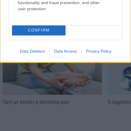
functionality and fraud prevention, and other
user protection.
Διαβάστε επίσης
CONFIRM
Data Deletion
Data Access
Privacy Policy
Γιατί με πονάει η πατούσα μου;
Τι σημαίνε