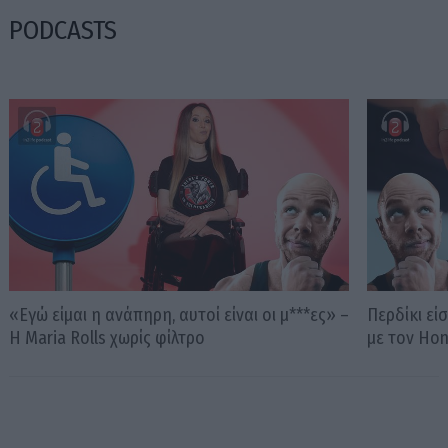
PODCASTS
«Εγώ είμαι η ανάπηρη, αυτοί είναι οι μ***ες» –
Περδίκι εί
Η Maria Rolls χωρίς φίλτρο
με τον Ho