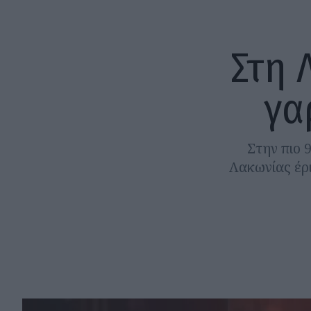
Στη 
γα
Στην πιο 
Λακωνίας έρ