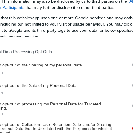
. This information may also be disclosed by us to third parties on the
IA
Participants
that may further disclose it to other third parties.
 that this website/app uses one or more Google services and may gath
including but not limited to your visit or usage behaviour. You may click 
 to Google and its third-party tags to use your data for below specifi
ogle consent section.
l Data Processing Opt Outs
o opt-out of the Sharing of my personal data.
In
o opt-out of the Sale of my Personal Data.
In
to opt-out of processing my Personal Data for Targeted
ing.
In
o opt-out of Collection, Use, Retention, Sale, and/or Sharing
ersonal Data that Is Unrelated with the Purposes for which it
lected.