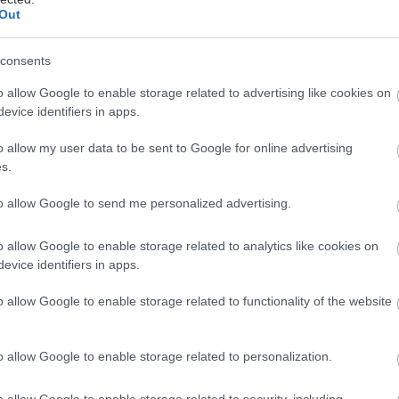
Out
consents
 αναπολείς την δεκαετία του ’90 και τα λεφτά που ξ
ουλουδοπόλεμους στα μπουζούκια, σου έχουμε καλά
o allow Google to enable storage related to advertising like cookies on
evice identifiers in apps.
ου ίντερνετ κάνουν από σήμερα το πρωί τα βίντεο τ
το Γεράκι Λακωνίας, όπου ο τραγουδιστής Γιώργος 
o allow my user data to be sent to Google for online advertising
η εμφανίσει με 100 κιλά γαρύφαλλα, τα οποία αδειάζ
s.
to allow Google to send me personalized advertising.
 να σου το λένε και άλλο να το βλέπεις, ιδού το επίμ
o allow Google to enable storage related to analytics like cookies on
evice identifiers in apps.
 χώρα .
pic.twitter.com/o1mHMn8M0e
o allow Google to enable storage related to functionality of the website
ιασμένο καγκουρό (@AngryKangoo)
July 21, 2024
o allow Google to enable storage related to personalization.
ουδιστής ανέβασε στον προσωπικό του λογαριασμό 
o allow Google to enable storage related to security, including