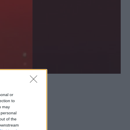
sonal or
ection to
ou may
 personal
out of the
 downstream