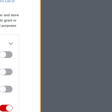
B’s List of
er and store
to grant or
ed purposes