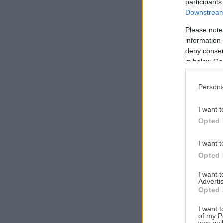
participants
Downstream 
Please note
information 
Αναζήτηση
deny consent
για...
in below Go
Persona
I want t
Opted 
I want t
Opted 
I want 
Advertis
Opted 
I want t
of my P
was col