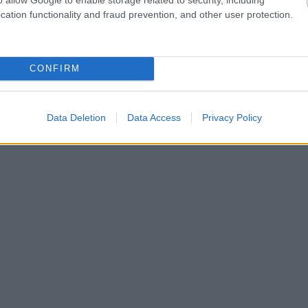
 την συνέχεια του πανηγυριού, όπου φαίνονται να αν
cation functionality and fraud prevention, and other user protection.
βεγγαλικά, γράφοντας «σας ευχαριστούμε πολύ για 
ιά».
CONFIRM
Data Deletion
Data Access
Privacy Policy