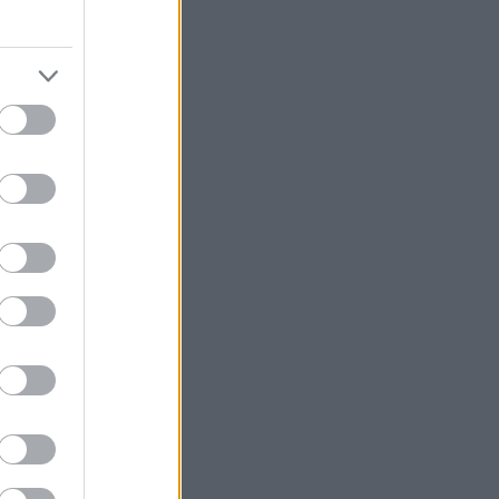
οδεύονταν σε
 νέα. Τον γύρο
ου πανηγυριού
Βελισσάρης
ει επάνω του
αχο βίντεο.
στο Instagram