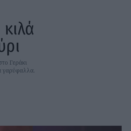
 κιλά
ύρι
στο Γεράκι
ά γαρύφαλλα.