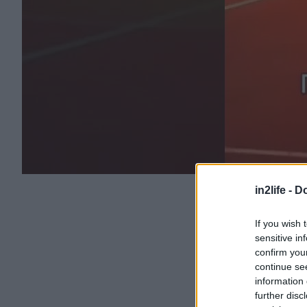
in2life -
Do
If you wish 
sensitive in
confirm you
continue se
information 
further disc