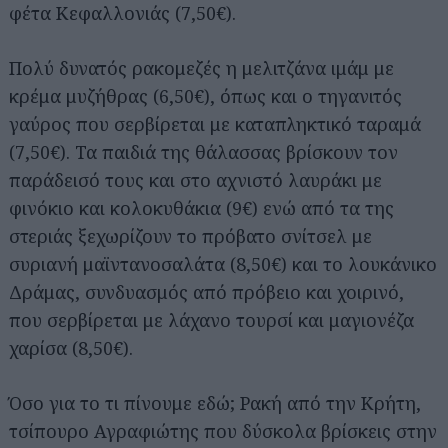
φέτα Κεφαλλονιάς (7,50€).
Πολύ δυνατός ρακομεζές η μελιτζάνα ιμάμ με
κρέμα μυζήθρας (6,50€), όπως και ο τηγανιτός
γαύρος που σερβίρεται με καταπληκτικό ταραμά
(7,50€). Τα παιδιά της θάλασσας βρίσκουν τον
παράδεισό τους και στο αχνιστό λαυράκι με
φινόκιο και κολοκυθάκια (9€) ενώ από τα της
στεριάς ξεχωρίζουν το πρόβατο σνίτσελ με
συριανή μαϊντανοσαλάτα (8,50€) και το λουκάνικο
Δράμας, συνδυασμός από πρόβειο και χοιρινό,
που σερβίρεται με λάχανο τουρσί και μαγιονέζα
χαρίσα (8,50€).
Όσο για το τι πίνουμε εδώ; Ρακή από την Κρήτη,
τσίπουρο Αγραφιώτης που δύσκολα βρίσκεις στην