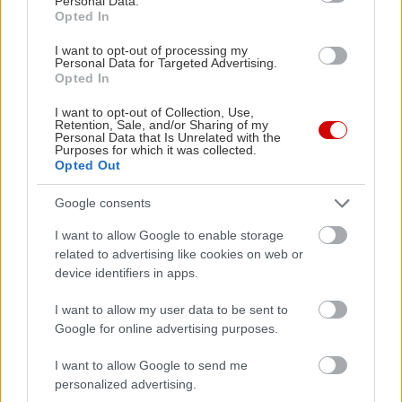
Personal Data.
Opted In
I want to opt-out of processing my
Personal Data for Targeted Advertising.
Opted In
I want to opt-out of Collection, Use,
Retention, Sale, and/or Sharing of my
Personal Data that Is Unrelated with the
Purposes for which it was collected.
Opted Out
Ηρώ Κουνάδη
Google consents
Γεννήθηκε στον Πειραιά, μεγάλωσε στην αθάνατη ελληνική
I want to allow Google to enable storage
επαρχία που της έμαθε να εκτιμάει την Αθήνα. Αγαπάει τα
related to advertising like cookies on web or
device identifiers in apps.
ταξίδια, το θέατρο, τις γάτες της και τα βιβλία του Χούλιο
Κορτάσαρ, και πιστεύει ακράδαντα στο ρητό που λέει ότι «οι
I want to allow my user data to be sent to
μόνοι νορμάλ άνθρωποι είναι αυτοί που δεν ξέρεις καλά».
Google for online advertising purposes.
Σπούδασε Επικοινωνία και ΜΜΕ στο Πανεπιστήμιο Αθηνών
όταν ακόμα το internet το λέγαμε «νέα μέσα» και ήρθε στο
I want to allow Google to send me
in2life το 2006, για να γράφει για ταξίδια. Έμεινε για όλα τα
personalized advertising.