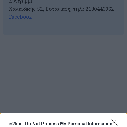
Συντρίμμι
Χαλκιδικής 52, Βοτανικός, τηλ.: 2130446962
Facebook
Αναζήτηση
για...
in2life -
Do Not Process My Personal Information