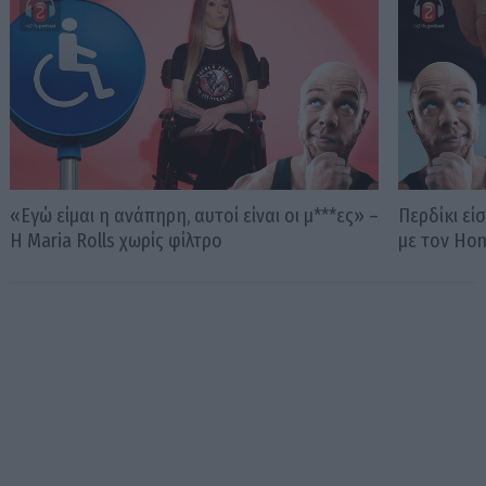
«Εγώ είμαι η ανάπηρη, αυτοί είναι οι μ***ες» –
Περδίκι εί
Η Maria Rolls χωρίς φίλτρο
με τον Ho