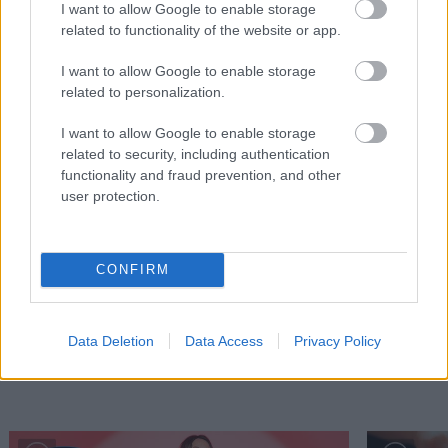
I want to allow Google to enable storage
related to functionality of the website or app.
I want to allow Google to enable storage
related to personalization.
I want to allow Google to enable storage
related to security, including authentication
functionality and fraud prevention, and other
user protection.
Μείνε Αύγουστο στην Αθήνα κι άσε τους
Πώς θα κά
άλλους να λένε
CONFIRM
Data Deletion
Data Access
Privacy Policy
PODCASTS