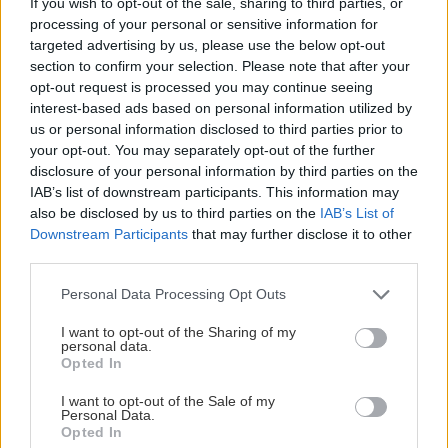
If you wish to opt-out of the sale, sharing to third parties, or
processing of your personal or sensitive information for
Αναζήτηση
Διαβάστε επίσης
για...
targeted advertising by us, please use the below opt-out
section to confirm your selection. Please note that after your
opt-out request is processed you may continue seeing
interest-based ads based on personal information utilized by
us or personal information disclosed to third parties prior to
your opt-out. You may separately opt-out of the further
disclosure of your personal information by third parties on the
IAB’s list of downstream participants. This information may
also be disclosed by us to third parties on the
IAB’s List of
Downstream Participants
that may further disclose it to other
third parties.
Please note that this website/app uses one or more Google
Personal Data Processing Opt Outs
services and may gather and store information including but
Μείνε Αύγουστο στην Αθήνα κι άσε τους
Πώς θα κά
not limited to your visit or usage behaviour. You may click to
I want to opt-out of the Sharing of my
personal data.
άλλους να λένε
grant or deny consent to Google and its third-party tags to
Opted In
use your data for below specified purposes in below Google
consent section.
I want to opt-out of the Sale of my
Personal Data.
Opted In