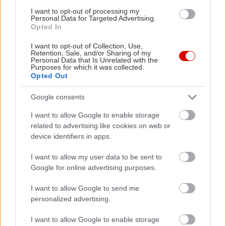
I want to opt-out of processing my
PODCASTS
Personal Data for Targeted Advertising.
Opted In
I want to opt-out of Collection, Use,
Retention, Sale, and/or Sharing of my
Personal Data that Is Unrelated with the
Purposes for which it was collected.
Opted Out
Google consents
I want to allow Google to enable storage
related to advertising like cookies on web or
device identifiers in apps.
I want to allow my user data to be sent to
«Εγώ είμαι η ανάπηρη, αυτοί είναι οι μ***ες» –
Περδίκι εί
Google for online advertising purposes.
Η Maria Rolls χωρίς φίλτρο
με τον Ho
I want to allow Google to send me
personalized advertising.
I want to allow Google to enable storage