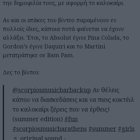
την δημοφιλία τους, με αφορμή το καλοκαίρι.
Αν και οι ατάκες του βίντεο παραμένουν εν
πολλοίς ίδιες, κάποια ποτά φαίνεται να έχουν
αλλάξει. Έτσι, το Αbsolut έγινε Pina Colada, το
Gordon’s έγινε Daquiri και το Martini
μετατράπηκε σε Bam Pam.
Δες το βίντεο:
@scorpiosmusicbarbackup
Αν θέλεις
κάπου να διασκεδάσεις και να πιεις κοκτέιλ
το καλοκαίρι ξέρεις που να έρθεις!
(summer edition)
#fun
#scorpiosmusicbarathens
#summer
#girls
♬ original sound -