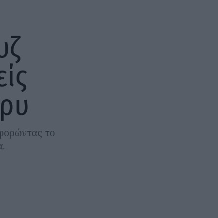
υζ
είς
κρυ
 φορώντας το
α.