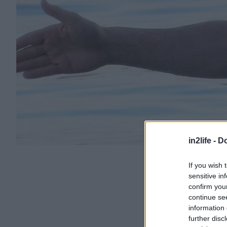
in2life -
Do
If you wish 
sensitive in
confirm you
continue se
information 
further disc