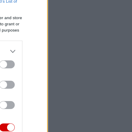
B’s List of
er and store
to grant or
ed purposes