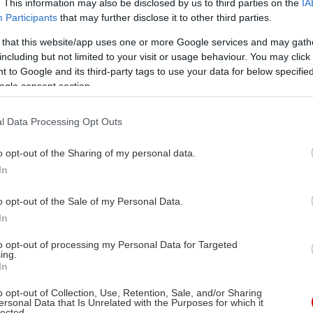
. This information may also be disclosed by us to third parties on the
IA
Participants
that may further disclose it to other third parties.
 that this website/app uses one or more Google services and may gath
including but not limited to your visit or usage behaviour. You may click 
 to Google and its third-party tags to use your data for below specifi
ogle consent section.
l Data Processing Opt Outs
o opt-out of the Sharing of my personal data.
In
o opt-out of the Sale of my Personal Data.
In
to opt-out of processing my Personal Data for Targeted
ing.
In
o opt-out of Collection, Use, Retention, Sale, and/or Sharing
ersonal Data that Is Unrelated with the Purposes for which it
lected.