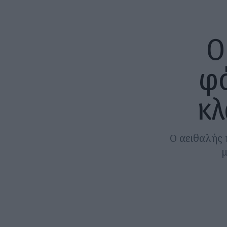
Ο
φό
κλ
Ο αειθαλής 
μ