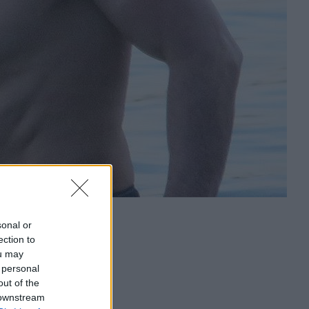
sonal or
ection to
ou may
 personal
out of the
 downstream