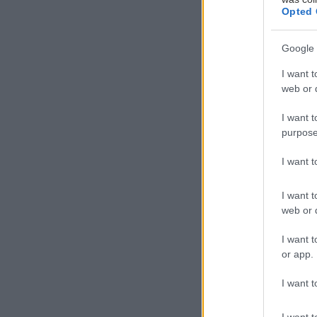
Opted 
Google 
Η
η
I want t
web or d
Κ
π
I want t
ε
purpose
I want 
Σε εμφάνισή το
Σαββατοκύριακο
I want t
παραμένει αρκε
web or d
I want t
Ο ίδιος, όπως έ
or app.
δραστηριότητες,
I want t
προφανώς… βγαί
I want t