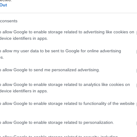
Out
consents
λικία είναι απλά ένας αριθμός λένε και στην περίπτ
o allow Google to enable storage related to advertising like cookies on
evice identifiers in apps.
ρουζ η ρήση ισχύει πλήρως. Ο 61χρονος ηθοποιός φα
ιει το ελιξίριο της νεότητας αν κρίνουμε από τις φ
o allow my user data to be sent to Google for online advertising
ίδαν το φως της δημοσιότητας πρόσφατα.
s.
to allow Google to send me personalized advertising.
υ στην παραλία της Μαγιόρκα με μαγιό το περασμέν
, δίπλα στον σκηνοθέτη Αλεχάνδρο Ιναρίτου, ο Τομ
o allow Google to enable storage related to analytics like cookies on
τά γυμνασμένος παρά την ηλικία του.
evice identifiers in apps.
o allow Google to enable storage related to functionality of the website
χει πει παλαιότερα, ασχολείται καθημερινά με κάθε 
 από τρέξιμο και βάρη μέχρι καγιάκ και αναρρίχηση
o allow Google to enable storage related to personalization.
νει προς τα έξω.
o allow Google to enable storage related to security, including