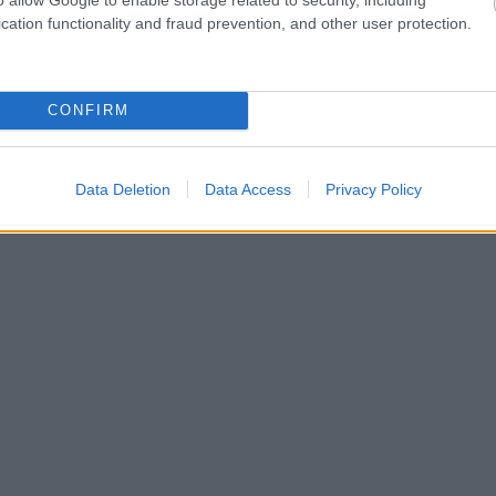
ις φωτογραφίες, αρκετοί χρήστες ανέφεραν πόσο νέος
cation functionality and fraud prevention, and other user protection.
, ενώ άλλοι τον… επέκριναν αναφέροντας πως ο χρόν
ω στο σώμα του.
CONFIRM
ίνουμε προς το πρώτο, δες και το βίντεο για να πειστ
Data Deletion
Data Access
Privacy Policy