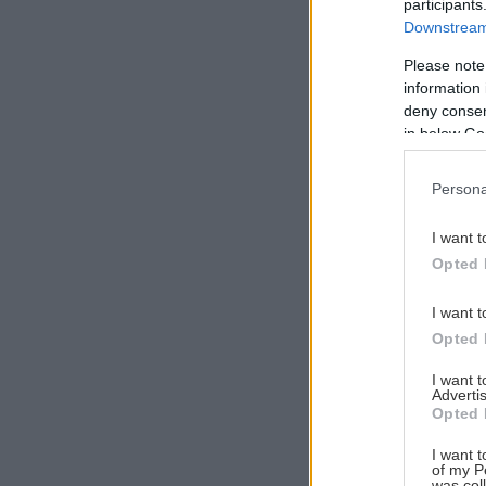
participants
Downstream 
Please note
information 
Αναζήτηση
deny consent
για...
in below Go
Persona
I want t
Opted 
I want t
Opted 
I want 
Advertis
Opted 
I want t
of my P
was col