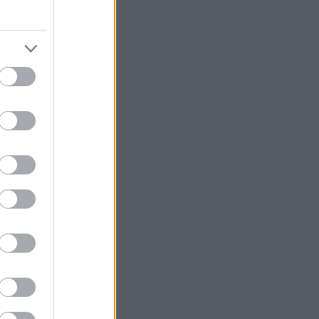
ωση του Τομ
ίνεται να έχει
ωτογραφίες που
ο
 Κρουζ
λογής
 και αυτό