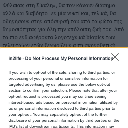
Φύλακας στη Σίκαλη», θα τον κάνουν διάσημο –
αλλά και διαβόητο- εν μία νυκτί και, τελικά, θα
οδηγήσουν στην απόσυρσή του από τα φώτα της
δημοσιότητας για όλη την υπόλοιπη ζωή του. Από
τα πιο ενδιαφέροντα λογοτεχνικά biopics των
τελευταίων ετών ξεχωρίζει για τη σκηνοθετική
μαεστρία του Ντάνι Στρονγκ και τον τρόπο με τον
in2life -
Do Not Process My Personal Information
οποίο προσεγγίζει υποκριτικά ο Νίκολας Χουλτ
τον νεαρό Σάλιντζερ, χαρίζοντάς μας μια πολύ
If you wish to opt-out of the sale, sharing to third parties, or
ενδιαφέρουσα ερμηνεία.
processing of your personal or sensitive information for
targeted advertising by us, please use the below opt-out
section to confirm your selection. Please note that after your
Διαθέσιμη μέχρι 5 Οκτώβρη
opt-out request is processed you may continue seeing
interest-based ads based on personal information utilized by
Σειρές
us or personal information disclosed to third parties prior to
your opt-out. You may separately opt-out of the further
disclosure of your personal information by third parties on the
Υπόθεση Θορπ (1 σεζόν, 2018)
IAB’s list of downstream participants. This information may