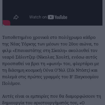
Τοποθετημένο χρονικά στο πολύχρωμο κάδρο
της Νέας Υόρκης των μέσων του 20ου αιώνα, το
Αναζήτηση
για...
φιλμ «Επαναστάτης στη Σίκαλη» ακολουθεί τον
νεαρό Σάλιντζερ (Νίκολας Χουλτ), ενόσω αυτός
προσπαθεί να βρει τη «φωνή» του, φλερτάρει με
τη διάσημη κοσμική Ούνα Ο’Νιλ (Ζόι Ντόιτς) και
πολεμά στις πρώτες γραμμές του Β’ Παγκοσμίου
Πολέμου.
Αυτές είναι οι εμπειρίες που θα διαμορφώσουν τη
δημιουργία του αριστουργήματός του, «Ο