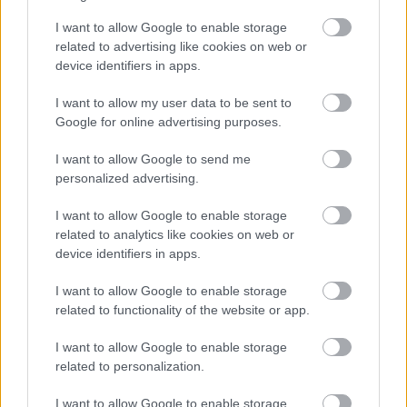
Κόμματος των Φιλελευθέρων Τζέρεμι Θορπ και
I want to allow Google to enable storage
related to advertising like cookies on web or
τον ιπποκόμο Νόρμαν Σκοτ. Η υπόθεση φτάνει
device identifiers in apps.
στην κορύφωσή της το 1979 με τον Τζέρεμι να
δικάζεται για συνομωσία και υποκίνηση σε φόνο,
I want to allow my user data to be sent to
Google for online advertising purposes.
για την απόπειρα εναντίον του Νόρμαν σε μια
προσπάθεια να τον ξεφορτωθεί από τη ζωή του
I want to allow Google to send me
στο πλαίσιο της φιλοδοξίας του να γίνει
personalized advertising.
πρωθυπουργός της Μ. Βρετανίας με οποιοδήποτε
I want to allow Google to enable storage
κόστος. Ο Στίβεν Φρίαρς των «Επικίνδυνων
related to analytics like cookies on web or
Σχέσεων» υπογράφει μια δραματοποιημένη
device identifiers in apps.
τηλεοπτική μεταφορά του Σκανδάλου Τζέρεμι
I want to allow Google to enable storage
Θορπ για λογαριασμό του BBC δίνοντας στον Χιου
related to functionality of the website or app.
Γκραντ τον τηλεοπτικό ρόλο που περίμενε για να
I want to allow Google to enable storage
αποδείξει πόσο ταλαντούχος ηθοποιός είναι.
related to personalization.
Διαθέσιμη μέχρι 17 Ιουνίου
I want to allow Google to enable storage