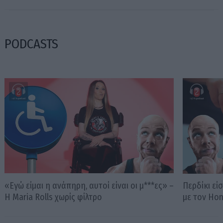
PODCASTS
«Εγώ είμαι η ανάπηρη, αυτοί είναι οι μ***ες» –
Περδίκι εί
Η Maria Rolls χωρίς φίλτρο
με τον Ho