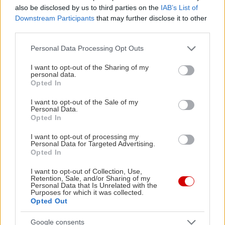
also be disclosed by us to third parties on the
IAB’s List of
Downstream Participants
that may further disclose it to other
third parties.
Please note that this website/app uses one or more Google
Personal Data Processing Opt Outs
services and may gather and store information including but
not limited to your visit or usage behaviour. You may click to
I want to opt-out of the Sharing of my
personal data.
grant or deny consent to Google and its third-party tags to
Opted In
use your data for below specified purposes in below Google
consent section.
I want to opt-out of the Sale of my
Personal Data.
Opted In
I want to opt-out of processing my
Personal Data for Targeted Advertising.
Opted In
I want to opt-out of Collection, Use,
Retention, Sale, and/or Sharing of my
Personal Data that Is Unrelated with the
Purposes for which it was collected.
Με επίκεντρο την απαγορευμένη, εκείνη την
Opted Out
εποχή, ομοφυλοφιλική σχέση ανάμεσα στον
Google consents
φιλελεύθερο βουλευτή και μετέπειτα ηγέτη του