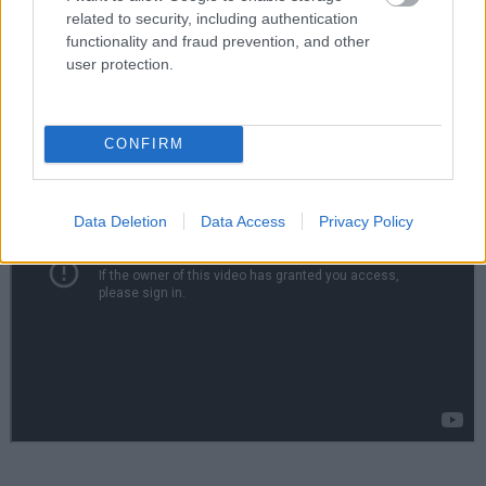
related to security, including authentication
functionality and fraud prevention, and other
Κilling Eve (4 σεζόν, 2018-2022)
user protection.
CONFIRM
Data Deletion
Data Access
Privacy Policy