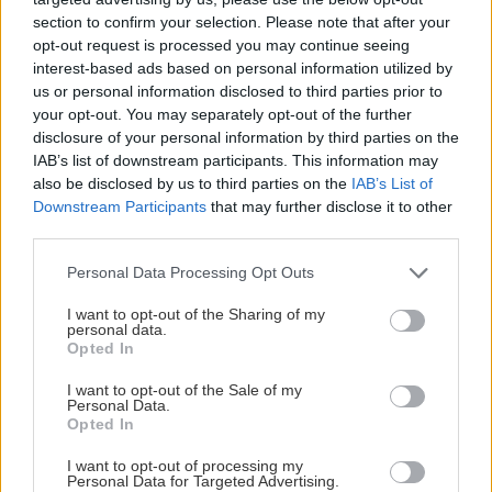
section to confirm your selection. Please note that after your
opt-out request is processed you may continue seeing
Η Αγία Φωτεινή στην Αρδηττού
interest-based ads based on personal information utilized by
us or personal information disclosed to third parties prior to
your opt-out. You may separately opt-out of the further
Κατανυκτική μαγεία μέσα στην καρδιά της πόλης,
disclosure of your personal information by third parties on the
αυτό το εκκλησάκι μοιάζει καλά κρυμμένο και
IAB’s list of downstream participants. This information may
also be disclosed by us to third parties on the
IAB’s List of
συνήθως έχει ελάχιστο κόσμο. Λέγεται πως
Downstream Participants
that may further disclose it to other
χτίστηκε τον 4ο αιώνα μ.Χ. στη θέση του ναού της
third parties.
Εκάτης, και δίπλα στο ιερό του Πανός και
Please note that this website/app uses one or more Google
Personal Data Processing Opt Outs
απολαμβάνει μαγευτική θέα στην Ακρόπολη, ενώ
services and may gather and store information including but
το προτιμούν ιδιαίτερα και οι συμπαθέστατες
not limited to your visit or usage behaviour. You may click to
I want to opt-out of the Sharing of my
personal data.
grant or deny consent to Google and its third-party tags to
γάτες.
Opted In
use your data for below specified purposes in below Google
consent section.
I want to opt-out of the Sale of my
Personal Data.
Opted In
I want to opt-out of processing my
Personal Data for Targeted Advertising.