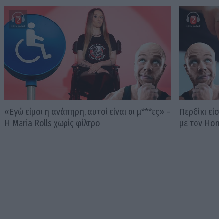
«Εγώ είμαι η ανάπηρη, αυτοί είναι οι μ***ες» –
Περδίκι εί
Η Maria Rolls χωρίς φίλτρο
με τον Ho