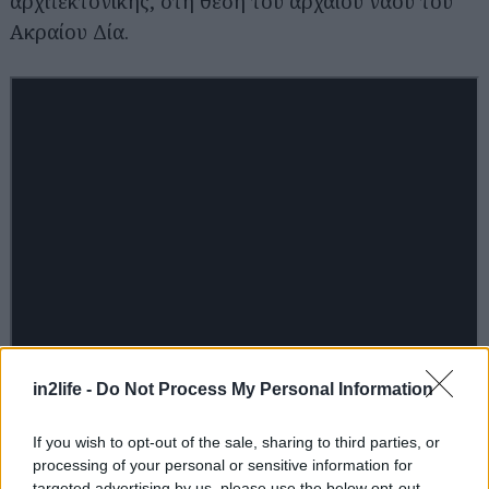
αρχιτεκτονικής, στη θέση του αρχαίου ναού του
Αναζήτηση
για...
Ακραίου Δία.
in2life -
Do Not Process My Personal Information
If you wish to opt-out of the sale, sharing to third parties, or
processing of your personal or sensitive information for
targeted advertising by us, please use the below opt-out