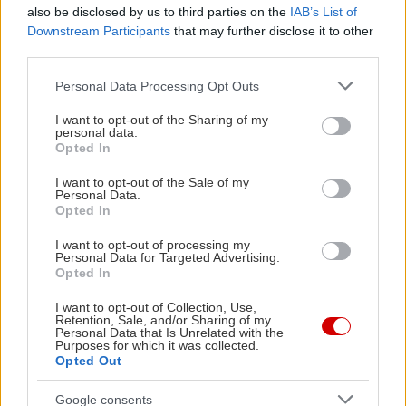
also be disclosed by us to third parties on the
IAB’s List of
Κατηγορούμενη : Ήξερα ότι θα κάνει ανακοπή;
Downstream Participants
that may further disclose it to other
third parties.
Πρόεδρος: Γιατί δεν επιλέξατε να ουρλιάξετε
Please note that this website/app uses one or more Google
Personal Data Processing Opt Outs
εκείνη την ώρα και να μείνετε δίπλα στο παιδί;
services and may gather and store information including but
not limited to your visit or usage behaviour. You may click to
I want to opt-out of the Sharing of my
Γιατί δεν βάλετε μία τσιρίδα εκείνη την ώρα και
personal data.
grant or deny consent to Google and its third-party tags to
Opted In
επιλέξατε να απομακρυνθείτε;
use your data for below specified purposes in below Google
consent section.
I want to opt-out of the Sale of my
Personal Data.
Κατηγορούμενη: Έτσι ειδοποιούσα σε όλα τα
Opted In
επεισόδια.
I want to opt-out of processing my
Personal Data for Targeted Advertising.
Opted In
Κατηγορούμενη: Πως θα τους ειδοποιούσα;
I want to opt-out of Collection, Use,
Retention, Sale, and/or Sharing of my
Πρόεδρος: Φωνάζοντας.
Personal Data that Is Unrelated with the
Purposes for which it was collected.
Opted Out
Κατηγορούμενη: Εγώ δεν το θεώρησα σωστό να
Google consents
φωνάζω δίπλα από το παιδί.