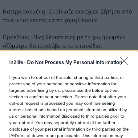
Κατηγορουμένη : Γκρίνιαζε συνέχεια. Ζήτησα από
τους νοσηλευτές να το χαμηλώσουν.
Πρόεδρος : Πως ξέρατε πως με το χαμηλωμένο
οξύμετρο θα προλάβετε το επεισόδιο;
Κατηγορουμένη : Είχε χαμηλώσει δύο σκάλες.
in2life -
Do Not Process My Personal Information
If you wish to opt-out of the sale, sharing to third parties, or
Πρόεδρος : Εσείς γιατί δεν ζητήσατε να ανεβαίνει
processing of your personal or sensitive information for
το οξύμετρο;
targeted advertising by us, please use the below opt-out
section to confirm your selection. Please note that after your
opt-out request is processed you may continue seeing
Κατηγορούμενη : Δεν το σκέφτηκα.
interest-based ads based on personal information utilized by
us or personal information disclosed to third parties prior to
Πρόεδρος: Γιατί αφού είδατε να ανεβαίνουν οι
your opt-out. You may separately opt-out of the further
disclosure of your personal information by third parties on the
σφίξεις δεν κάνατε ΚΑΡΠΑ;
IAB’s list of downstream participants. This information may