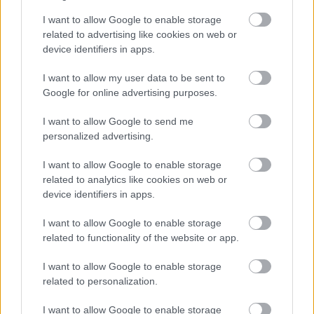
I want to allow Google to enable storage
Σε άλλο σημείο κι ενώ συνεχίζονταν οι επίμονες
related to advertising like cookies on web or
device identifiers in apps.
ερωτήσεις της προέδρου, η 35χρονη είπε:
I want to allow my user data to be sent to
«Δεν γνωρίζω εγώ κεταμίνη, εάν υπάρχει, πόση
Google for online advertising purposes.
υπάρχει, ποιος την έβαλε και πότε. Έχω φτάσει
I want to allow Google to send me
στο σημείο να αμφισβητώ τα πάντα. Αυτοί ξέρουν
personalized advertising.
τι έγινε με κεταμίνη. Ήταν μετρημένα τα άτομα
I want to allow Google to enable storage
μέσα στο δωμάτιο του παιδιού. Έγινε αίτημα από
related to analytics like cookies on web or
την Πολιτική Αγωγή να έρθουν σε αντιπαράσταση
device identifiers in apps.
όλοι».
I want to allow Google to enable storage
related to functionality of the website or app.
Η κατηγορούμενη μάλιστα είπε πως αρχικά δεν
I want to allow Google to enable storage
θέλησε να καταφερθεί κατά των ιατρών αφενός
related to personalization.
για να τους «πιάσει στο φιλότιμο» και αφετέρου
γιατί είχε βγει ο υπουργός υγείας και είχε πει ότι
I want to allow Google to enable storage