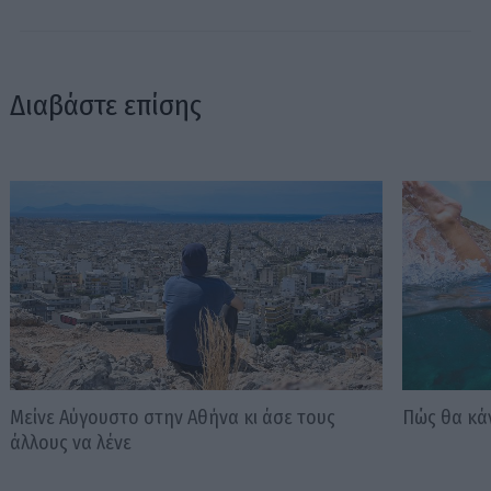
Διαβάστε επίσης
Μείνε Αύγουστο στην Αθήνα κι άσε τους
Πώς θα κά
άλλους να λένε