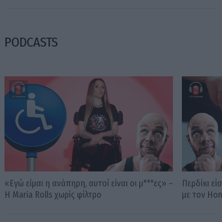
PODCASTS
«Εγώ είμαι η ανάπηρη, αυτοί είναι οι μ***ες» –
Περδίκι εί
Η Maria Rolls χωρίς φίλτρο
με τον Ho