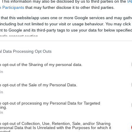
. This information may also be disclosed by us to third parties on the
IA
Participants
that may further disclose it to other third parties.
 that this website/app uses one or more Google services and may gath
including but not limited to your visit or usage behaviour. You may click 
 to Google and its third-party tags to use your data for below specifi
ogle consent section.
l Data Processing Opt Outs
o opt-out of the Sharing of my personal data.
In
o opt-out of the Sale of my Personal Data.
In
to opt-out of processing my Personal Data for Targeted
ing.
In
o opt-out of Collection, Use, Retention, Sale, and/or Sharing
ersonal Data that Is Unrelated with the Purposes for which it
lected.