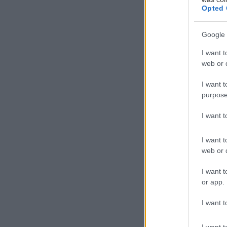
Opted 
Google 
Η
I want t
V
web or d
Ε
I want t
υ
purpose
λ
εορτών μοναδικ
I want 
festive χρώματα
I want t
διασκεδαστική κ
web or d
μάρκας που θα 
ηλικίας!
I want t
or app.
I want t
I want t