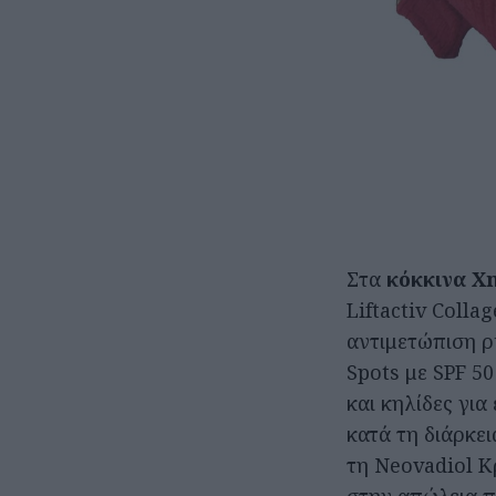
Στα
κόκκινα X
Liftactiv Colla
αντιμετώπιση ρ
Spots με SPF 50
και κηλίδες για
κατά τη διάρκε
τη Neovadiol Κ