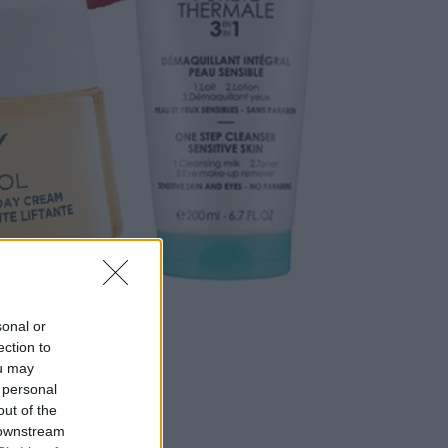
sonal or
ection to
ou may
 personal
out of the
 downstream