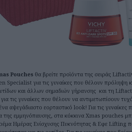
mas Pouches
θα βρείτε προϊόντα της σειράς Liftacti
gen Specialist για τις γυναίκες που θέλουν πρόληψη κ
υτίδων και άλλων σημαδιών γήρανσης και τη Liftact
 για τις γυναίκες που θέλουν να αντιμετωπίσουν τυ
 ένα αψεγάδιαστο εορταστικό look! Για τις γυναίκες 
ια της εμμηνόπαυσης, στα κόκκινα Xmas pouches μπο
ρέμα Ημέρας Ενίσχυσης Πυκνότητας & Εφε Lifting π