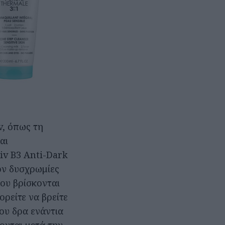
v, όπως τη
αι
iv B3 Anti-Dark
χόν δυσχρωμίες
που βρίσκονται
ρείτε να βρείτε
ου δρα ενάντια