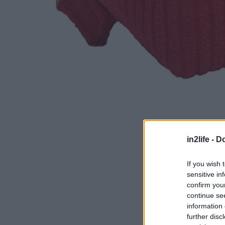
in2life -
Do
If you wish 
sensitive in
confirm you
continue se
information 
further disc