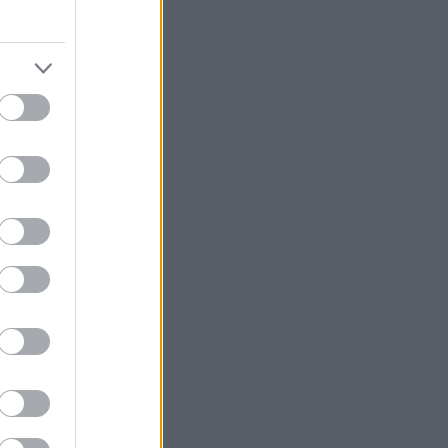
ντικά στο
μορφιά,
εση, γεμάτη
μέρες των
α pouches* σε
ην πιο
ικούς της
ναικών κάθε