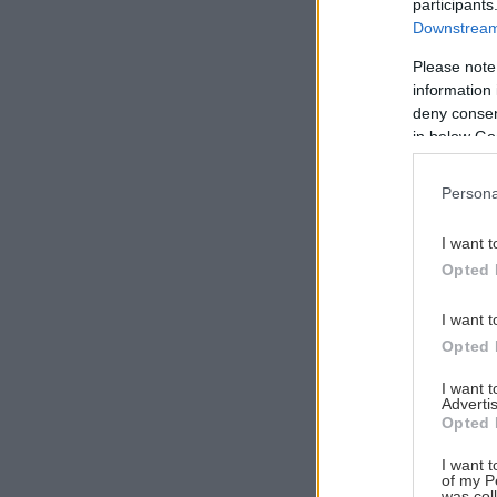
participants
Downstream 
Please note
information 
Αναζήτηση
deny consent
για...
in below Go
Persona
I want t
Opted 
I want t
Opted 
I want 
Advertis
Opted 
I want t
of my P
was col