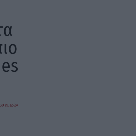
τα
πιο
hes
360 ημερών