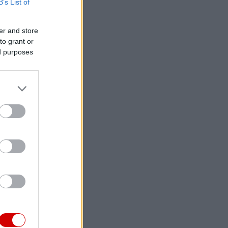
B’s List of
er and store
to grant or
ed purposes