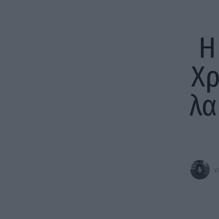
Η
Χρ
λα
γ