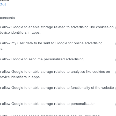
Out
consents
o allow Google to enable storage related to advertising like cookies on
ichy, η πρώτη μάρκα που καθιέρωσε τα δερμοκαλλυ
evice identifiers in apps.
λληνικό φαρμακείο και συνέδεσε την υγεία με την ο
o allow my user data to be sent to Google for online advertising
ποδέχεται τα φετινά Χριστούγεννα με γιορτινή διάθ
s.
άμψη και φροντίδα! Για άλλη μια χρονιά, κάνει τις η
ές, με τα limited edition βελουτέ Χριστουγεννιάτικ
to allow Google to send me personalized advertising.
, κόκκινο και λευκό, για να μας προετοιμάσουν για τ
o allow Google to enable storage related to analytics like cookies on
αι λαμπερή εποχή της χρονιάς με 10 best seller κωδ
evice identifiers in apps.
καλύψουν τις ανάγκες της επιδερμίδας όλων των γυ
o allow Google to enable storage related to functionality of the website
o allow Google to enable storage related to personalization.
o allow Google to enable storage related to security, including