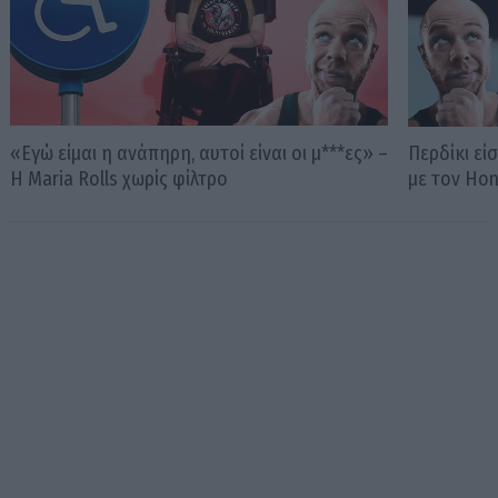
«Εγώ είμαι η ανάπηρη, αυτοί είναι οι μ***ες» –
Περδίκι εί
Η Maria Rolls χωρίς φίλτρο
με τον Ho