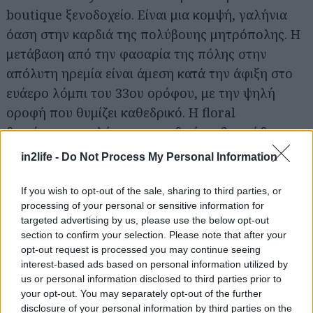
boutique ξενοδοχείο. Είναι μια κομψή, γαλήνια
όαση στην καρδιά της πολύβουης μητρόπολης. Η
μετάβαση από την φασαρία της πόλης στην
απόλυτη ηρεμία είναι άμεση κατά την άφιξη στο
ευάερο λόμπι του 33ου ορόφου, με την ψηλή
οροφή που θυμίζει καθεδρικό. Η floral
διακόσμηση μπλέκεται μοναδικά με βραχώδεις και
υδάτινες λεπτομέρειες, ενώ η θέα στην πόλη του
in2life -
Do Not Process My Personal Information
Τόκυο είναι ανεμπόδιστη.
If you wish to opt-out of the sale, sharing to third parties, or
processing of your personal or sensitive information for
La Mamounia – Μαρακές
targeted advertising by us, please use the below opt-out
section to confirm your selection. Please note that after your
Τιμούλα; Από 800€ η βραδιά
opt-out request is processed you may continue seeing
interest-based ads based on personal information utilized by
us or personal information disclosed to third parties prior to
your opt-out. You may separately opt-out of the further
disclosure of your personal information by third parties on the