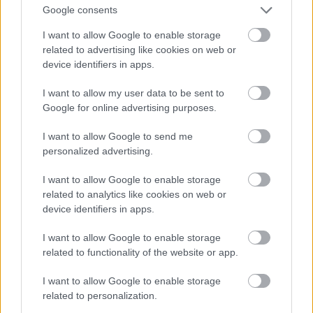
Google consents
μια πανδαισία για τις αισθήσεις, με την
I want to allow Google to enable storage
αρχιτεκτονική του να τοποθετεί την ανακτορική
related to advertising like cookies on web or
μεγαλοπρέπεια στο επίκεντρο, συνδυάζοντας
device identifiers in apps.
μαροκινά στοιχεία, art deco λεπτομέρειες και
I want to allow my user data to be sent to
μοντέρνα κομψότητα.
Google for online advertising purposes.
Soneva Fushi – Μαλδίβες
I want to allow Google to send me
personalized advertising.
Τιμούλα; Από 5700€ με πρωινό
I want to allow Google to enable storage
related to analytics like cookies on web or
device identifiers in apps.
I want to allow Google to enable storage
related to functionality of the website or app.
I want to allow Google to enable storage
related to personalization.