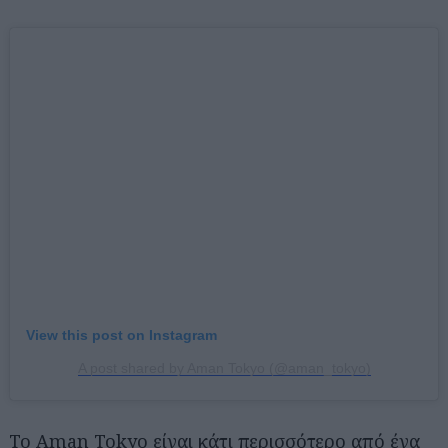
Αναζήτηση
για...
View this post on Instagram
A post shared by Aman Tokyo (@aman_tokyo)
Το Aman Tokyo είναι κάτι περισσότερο από ένα