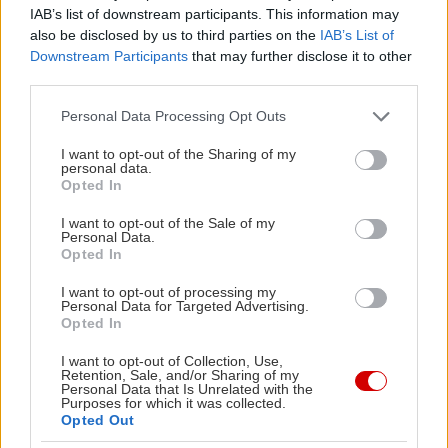
IAB’s list of downstream participants. This information may
also be disclosed by us to third parties on the
IAB’s List of
Downstream Participants
that may further disclose it to other
third parties.
Please note that this website/app uses one or more Google
Personal Data Processing Opt Outs
services and may gather and store information including but
not limited to your visit or usage behaviour. You may click to
I want to opt-out of the Sharing of my
personal data.
grant or deny consent to Google and its third-party tags to
Opted In
use your data for below specified purposes in below Google
consent section.
I want to opt-out of the Sale of my
Personal Data.
Opted In
View this post on Instagram
A post shared by 𝐋𝐚 𝐌𝐚𝐦𝐨𝐮𝐧𝐢𝐚 𝐌𝐚𝐫𝐫𝐚𝐤𝐞𝐜𝐡 (@lamamouniamarrakech)
I want to opt-out of processing my
Personal Data for Targeted Advertising.
Opted In
Το πιο διάσημο υπερπολυτελές ξενοδοχείο στο
I want to opt-out of Collection, Use,
Retention, Sale, and/or Sharing of my
Μαρόκο εντυπωσιάζει με χώρους που έχουν την
Personal Data that Is Unrelated with the
Purposes for which it was collected.
υπογραφή του ιταλικού οίκου Pedrali. Το
Opted Out
αγαπημένο ξενοδοχείο του Τσώρτσιλ, αποτελεί