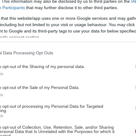
. This information may also be disclosed by us to third parties on the
IA
Participants
that may further disclose it to other third parties.
 that this website/app uses one or more Google services and may gath
including but not limited to your visit or usage behaviour. You may click 
 to Google and its third-party tags to use your data for below specifi
ogle consent section.
l Data Processing Opt Outs
o opt-out of the Sharing of my personal data.
In
o opt-out of the Sale of my Personal Data.
In
to opt-out of processing my Personal Data for Targeted
ing.
In
o opt-out of Collection, Use, Retention, Sale, and/or Sharing
ersonal Data that Is Unrelated with the Purposes for which it
lected.