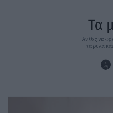
Τα 
Αν θες να φρε
τα ρολά και