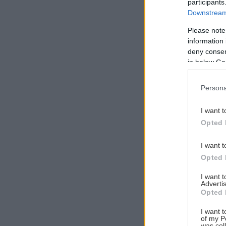
participants
Downstream 
Please note
information 
Αναζήτηση
deny consent
για...
in below Go
Persona
I want t
Opted 
I want t
Opted 
I want 
Advertis
Opted 
I want t
of my P
was col