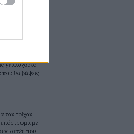
υρα και
την πολύ
πο δεν θα
ις γυαλόχαρτο.
α που θα βάψεις
α του τοίχου,
α υπόστρωμα με
πως αυτές που