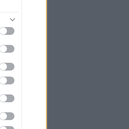
για την έναρξη
σεζόν είτε πάλι
ι στην
λές φορές θέλει
εται ένα
υ και πιάσεις
ναι να ρίξεις
ούς.
υθούν με αραιό