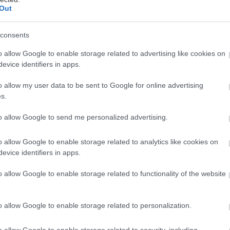
Out
επτέμβρης και τα ξεκινήματα πάνε μαζί. Είτε μιλάμε 
ων σχολείων είτε για την αρχή της νέας τηλεοπτικής 
consents
ια τις νέες κολεξιόν με ρούχα και παπούτσια, υπάρχε
o allow Google to enable storage related to advertising like cookies on
τμόσφαιρα μια τάση ανανέωσης. Αυτή την τάση πολ
evice identifiers in apps.
και το σπιτάκι σου, που –για να τα λέμε όλα- χρειάζ
να σενιαριστεί δεόντως. Πριν βάλεις τις σαλοπέτες σο
o allow my user data to be sent to Google for online advertising
s.
σα ωστόσο για να του δώσεις να καταλάβει, καλό εί
ις χρήσιμες συμβουλές που μαζέψαμε από τους ειδικ
to allow Google to send me personalized advertising.
 έχει πλύσιμο
o allow Google to enable storage related to analytics like cookies on
evice identifiers in apps.
ιμο καλό είναι να ξεσκονιστούν οι τοίχοι και να πλ
o allow Google to enable storage related to functionality of the website
παντικού.
o allow Google to enable storage related to personalization.
αιτούμενο ρεπεράζ πριν το βάψιμο
o allow Google to enable storage related to security, including