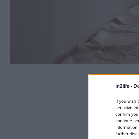
in2life -
Do
If you wish 
sensitive in
confirm you
continue se
information 
further disc