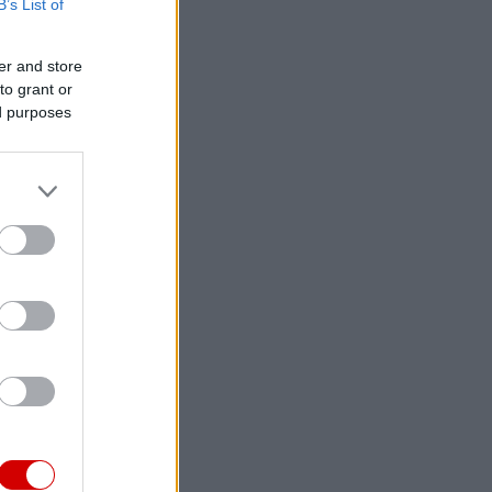
B’s List of
er and store
to grant or
ed purposes