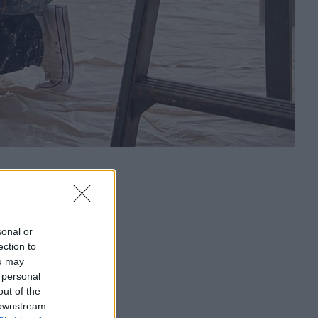
sonal or
ection to
ou may
 personal
out of the
 downstream