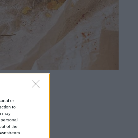
sonal or
ection to
ou may
 personal
out of the
 downstream