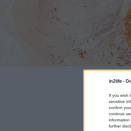
in2life -
Do
If you wish 
sensitive in
confirm you
continue se
information 
further disc