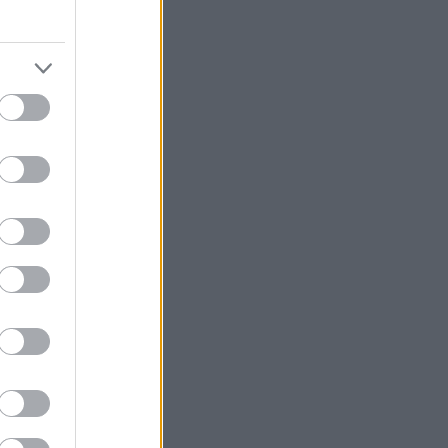
, ωραία και
 να μην τρως
ορείς.
σουν.
νερο
ι της αρεσκείας
ματισμένα, για
 για γαρνίρισμα
ρμας για κέικ