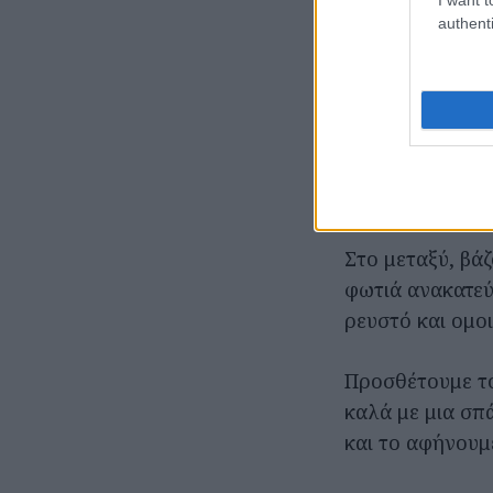
authenti
Σε κατσαρόλα μ
Με ένα θερμόμε
Ανακατεύουμε σ
127°C.
Αποσύρουμε από
Στο μεταξύ, βάζ
φωτιά ανακατεύο
ρευστό και ομοι
Προσθέτουμε το
καλά με μια σπ
και το αφήνουμ