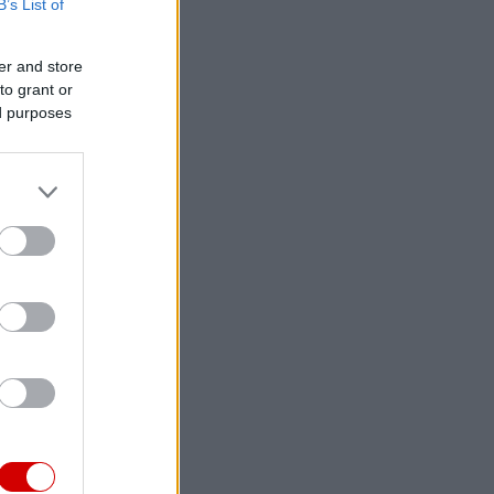
B’s List of
er and store
to grant or
ed purposes