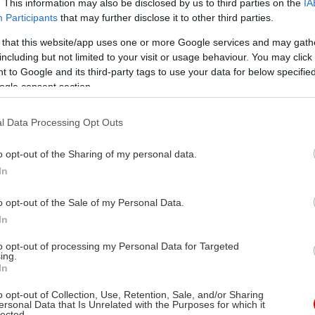
. This information may also be disclosed by us to third parties on the
IA
Participants
that may further disclose it to other third parties.
 that this website/app uses one or more Google services and may gath
including but not limited to your visit or usage behaviour. You may click 
 to Google and its third-party tags to use your data for below specifi
ogle consent section.
l Data Processing Opt Outs
o opt-out of the Sharing of my personal data.
In
o opt-out of the Sale of my Personal Data.
In
to opt-out of processing my Personal Data for Targeted
ing.
In
o opt-out of Collection, Use, Retention, Sale, and/or Sharing
ersonal Data that Is Unrelated with the Purposes for which it
lected.