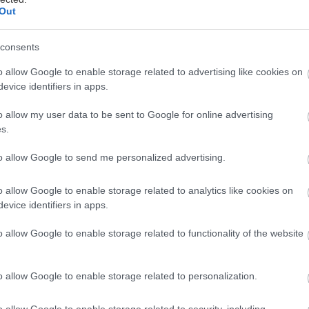
Out
σολάδα, σουπιές με σπανάκι, ρεβίθια, φακές. Εντάξει
consents
υτά αλλά αν θες να νηστέψεις λίγο πιο νόστιμα και
υνέχεια φαγητό νοσοκομείου, τότε να ξέρεις πως μπ
o allow Google to enable storage related to advertising like cookies on
evice identifiers in apps.
ερικές πιο μοντέρνες συνταγές που θα σε ενθουσιά
o allow my user data to be sent to Google for online advertising
s.
ς του μπακάλη με ταχίνι, φιστίκια, μέλι και ροδό
to allow Google to send me personalized advertising.
ταχίνι, καλά ανακατεμένο με το λάδι του, 300 γρ. μέλ
o allow Google to enable storage related to analytics like cookies on
στίκια Αιγίνης, ελαφρώς καβουρδισμένα + 1 κ.σ. θρυμ
evice identifiers in apps.
 2 κ.σ. βρώσιμα αποξηραμένα πέταλα τριαντάφυλλου,
o allow Google to enable storage related to functionality of the website
α βρίσκουμε σε μπαχαράδικα), 1/2 κ.γλ. ροδόνερο
o allow Google to enable storage related to personalization.
πτουμε τον πάτο και τα πλάγια μιας μακρόστενης φό
o allow Google to enable storage related to security, including