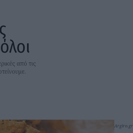
ς
 όλοι
ρικές από τις
οτείνουμε.
Argiro.gr