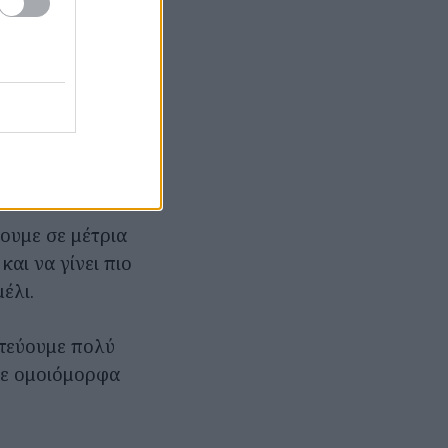
ε δυνατή φωτιά.
άμε.
μετρο δείξει
νουμε σε μέτρια
αι να γίνει πιο
έλι.
ατεύουμε πολύ
με ομοιόμορφα