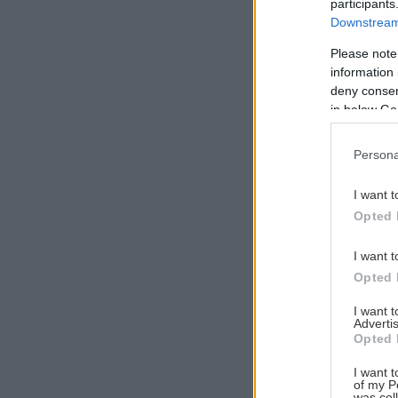
participants
Downstream 
Please note
information 
Αναζήτηση
deny consent
για...
in below Go
Persona
I want t
Opted 
I want t
Opted 
I want 
Advertis
Opted 
I want t
of my P
was col