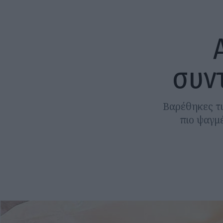
συντ
Βαρέθηκες τι
πιο ψαγμέ