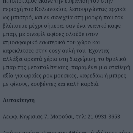
Ιπποπόταμος έκανε την εμφάνισή του στην
περιοχή του Κολωνακίου, λειτουργώντας αρχικά
ως μπιστρό, και εν συνεχεία στη μορφή που τον
βλέπουμε μέχρι σήμερα: σαν ένα νεανικό καφέ
μπαρ, με σινεφίλ αφίσες ολούθε στον
ατμοσφαιρικό εσωτερικό του χώρο και
καρεκλίτσες στην cosy αυλή του. Έχοντας
αλλάξει αρκετά χέρια στη διαχείριση, το θρυλικό
μπαρ της μεταπολίτευσης παραμένει μια σταθερή
αξία για ωραίες ροκ μουσικές, καφεδάκι ή μπίρες
με φίλους, κουβέντες και καλή καρδιά.
Αυτοκίνηση
Λεωφ. Κηφισιας 7, Μαρούσι, τηλ: 21 0931 3653
Από τα πρώτα κλαμπ της Αθήνας, ή «ξύλινη» τότε