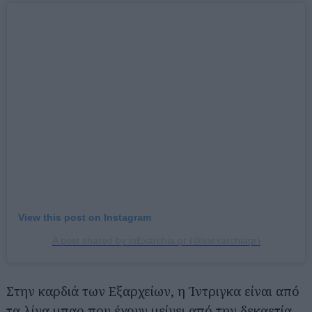
View this post on Instagram
A post shared by inExarchia.gr (@inexarchiagr)
Στην καρδιά των Εξαρχείων, η Ίντριγκα είναι από
τα λίγα μπαρ που έχουν μείνει από την δεκαετία