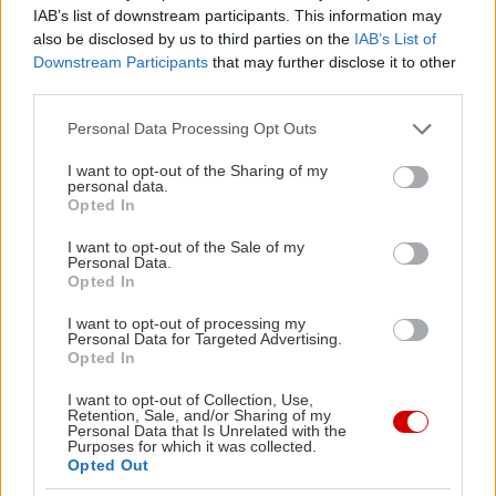
IAB’s list of downstream participants. This information may
also be disclosed by us to third parties on the
IAB’s List of
Για κοντά πέντε δεκαετίες, το Galaxy παραμένει
Downstream Participants
that may further disclose it to other
ίδιο και απαράλλακτο όπως την πρώτη στιγμή
third parties.
που άνοιξε, από τους αδελφούς Αλαμπάνοι, ένας
Please note that this website/app uses one or more Google
Personal Data Processing Opt Outs
αληθινός αστικός θρύλος. Αρχικά, το 1972 το
services and may gather and store information including but
not limited to your visit or usage behaviour. You may click to
I want to opt-out of the Sharing of my
πρώτο του «σπίτι» ήταν στον αριθμό 5 της
personal data.
grant or deny consent to Google and its third-party tags to
Σταδίου και ύστερα, το 1991 άνοιξε λίγα νούμερα
Opted In
use your data for below specified purposes in below Google
παρακάτω. Παραμένει εκεί μέχρι σήμερα, στιβαρό,
consent section.
I want to opt-out of the Sale of my
Personal Data.
κοσμοπολίτικο, ατμοσφαιρικό, με την ξύλινη
Opted In
μπάρα και τη δερμάτινη επένδυση για να
I want to opt-out of processing my
ακουμπήσεις αγκώνα και να παραγγείλεις ένα
Personal Data for Targeted Advertising.
Opted In
κλασικό, πιο κλασικό δεν γίνεται κοκτέιλ. Η
μουσική σε χαμηλή ένταση, ό,τι πρέπει για να
I want to opt-out of Collection, Use,
Retention, Sale, and/or Sharing of my
κουβεντιάσεις και να πεις ή να ακούσεις ιστορίες.
Personal Data that Is Unrelated with the
Purposes for which it was collected.
Opted Out
Au revoir