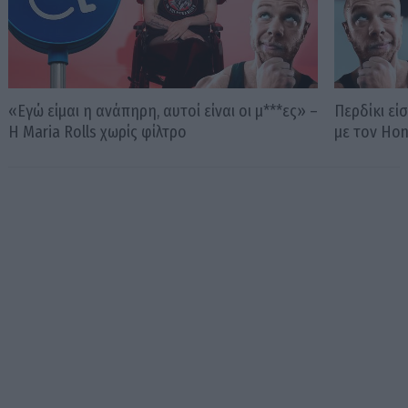
«Εγώ είμαι η ανάπηρη, αυτοί είναι οι μ***ες» –
Περδίκι εί
Η Maria Rolls χωρίς φίλτρο
με τον Ho