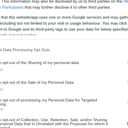
. This information may also be disclosed by us to third parties on the
IA
Participants
that may further disclose it to other third parties.
 that this website/app uses one or more Google services and may gath
including but not limited to your visit or usage behaviour. You may click 
 to Google and its third-party tags to use your data for below specifi
ogle consent section.
l Data Processing Opt Outs
o opt-out of the Sharing of my personal data.
In
o opt-out of the Sale of my Personal Data.
In
to opt-out of processing my Personal Data for Targeted
ing.
In
o opt-out of Collection, Use, Retention, Sale, and/or Sharing
ersonal Data that Is Unrelated with the Purposes for which it
lected.