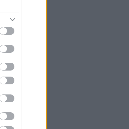
ρίστες υπάρχει.
τήδειοι
 παράλληλα την
ν οι τουρίστες;
α σε δικάσουν
 αυτή η τάση
ρμογή στην
και σε μερικά