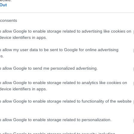
Out
consents
o allow Google to enable storage related to advertising like cookies on
evice identifiers in apps.
η να σνομπάρει ο κόσμος τα μαγαζιά που πάνε οι του
o allow my user data to be sent to Google for online advertising
 ίσως να ήταν δικαιολογημένο. Δεν ήταν λίγοι οι επι
s.
υ φρόντιζαν να ρίχνουν την ποιότητα, αυξάνοντας
to allow Google to send me personalized advertising.
τους νοιάζει και τόσο· άλλωστε, σε ποιον θα γκρίνιαζα
o allow Google to enable storage related to analytics like cookies on
λέον οι τουρίστες μπορούν να τα πουν online και ν
evice identifiers in apps.
ο μαγαζί σου) μέσα σε λίγες μόλις γραμμές. Συνεπώς,
o allow Google to enable storage related to functionality of the website
 κόσμο παλιά με τα τουριστομάγαζα δεν βρίσκει εφα
πίπεδο των τουριστικών μαγαζιών έχει ανέβει πολύ, 
o allow Google to enable storage related to personalization.
 προτείνουμε να πας κι εσύ, κι ας είσαι ντόπιος.
o allow Google to enable storage related to security, including