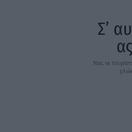
Σ’ α
ας
Ναι, οι τουρίσ
γλώσ