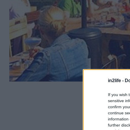
in2life -
Do
If you wish 
sensitive in
confirm you
continue se
information 
further disc