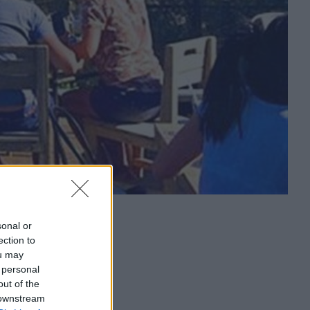
sonal or
ection to
ou may
 personal
out of the
 downstream