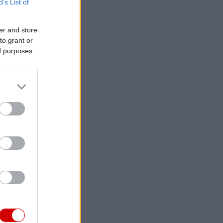
B’s List of
er and store
to grant or
ed purposes