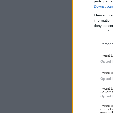
participants
Downstream 
Please note
information 
Αναζήτηση
deny consent
για...
in below Go
Persona
I want t
Opted 
I want t
Opted 
I want 
Advertis
Opted 
I want t
of my P
was col