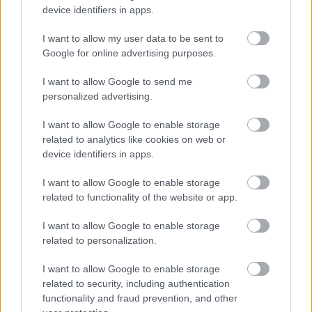
device identifiers in apps.
I want to allow my user data to be sent to
Google for online advertising purposes.
I want to allow Google to send me
personalized advertising.
I want to allow Google to enable storage
related to analytics like cookies on web or
device identifiers in apps.
Περάστε διαφανή μάσκαρα στα φρύδια σας για να
μην θυμίζουν τον Groucho Marx, ακόμα κι αν
I want to allow Google to enable storage
related to functionality of the website or app.
έχετε μια βδομάδα να τα περιποιηθείτε.
I want to allow Google to enable storage
Αν βαριέστε να κάνετε οτιδήποτε άλλο, φορέστε
related to personalization.
απλώς ένα φλογερό κόκκινο κραγιόν. Σώζει την
I want to allow Google to enable storage
παρτίδα, κάθε φορά.
related to security, including authentication
functionality and fraud prevention, and other