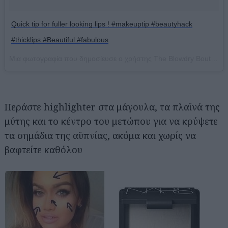
Quick tip for fuller looking lips ! #makeuptip #beautyhack
#thicklips #Beautiful #fabulous
Μια φωτογραφία που δημοσίευσε ο χρήστης The Blowdry Boutique (@theblowdryboutiquecolumbus) στις
Περάστε highlighter στα μάγουλα, τα πλαϊνά της
μύτης και το κέντρο του μετώπου για να κρύψετε
τα σημάδια της αϋπνίας, ακόμα και χωρίς να
βαφτείτε καθόλου
Αναζήτηση
για...