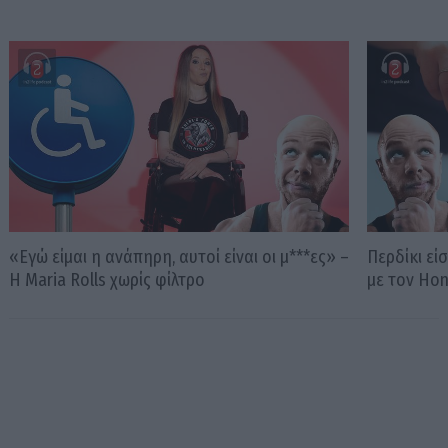
«Εγώ είμαι η ανάπηρη, αυτοί είναι οι μ***ες» –
Περδίκι εί
Η Maria Rolls χωρίς φίλτρο
με τον Ho