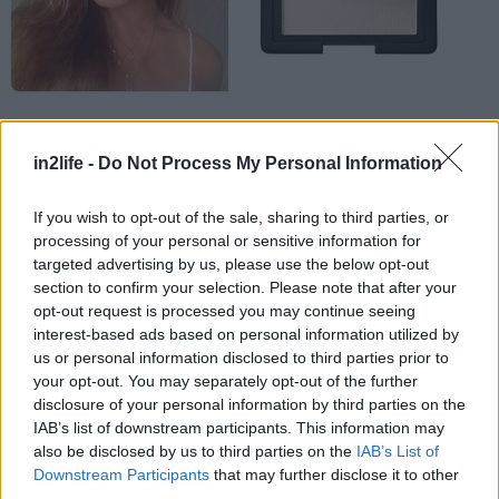
Αγοράστε ένα πακέτο μαντηλάκια ντεμακιγιάζ και
in2life -
Do Not Process My Personal Information
αφήστε τα στο κομοδίνο σας. Ακόμα κι αυτό το
ντεμακιγιάζ που προσφέρουν είναι καλύτερο για
If you wish to opt-out of the sale, sharing to third parties, or
το δέρμα σας από το καθόλου ντεμακιγιάζ, τα
processing of your personal or sensitive information for
targeted advertising by us, please use the below opt-out
βράδια που γυρνάτε και θέλετε απλώς να κάνετε
section to confirm your selection. Please note that after your
βουτιά στο κρεβάτι.
opt-out request is processed you may continue seeing
interest-based ads based on personal information utilized by
us or personal information disclosed to third parties prior to
Περάστε διάφανη πούδρα πάνω από ένα
your opt-out. You may separately opt-out of the further
χαρτομάντηλο το οποίο έχετε τοποθετήσει επάνω
disclosure of your personal information by third parties on the
στα χείλη σας, για να μη χρειαστεί να ανανεώσετε
IAB’s list of downstream participants. This information may
also be disclosed by us to third parties on the
IAB’s List of
το κραγιόν ούτε μια φορά.
Downstream Participants
that may further disclose it to other
third parties.