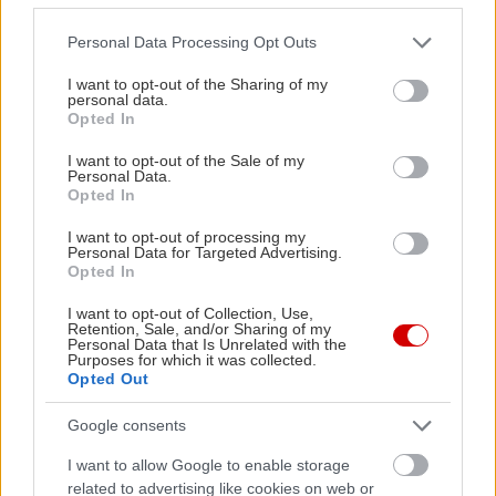
Please note that this website/app uses one or more Google
Personal Data Processing Opt Outs
services and may gather and store information including but
not limited to your visit or usage behaviour. You may click to
I want to opt-out of the Sharing of my
personal data.
grant or deny consent to Google and its third-party tags to
Opted In
use your data for below specified purposes in below Google
consent section.
I want to opt-out of the Sale of my
Personal Data.
Opted In
I want to opt-out of processing my
Personal Data for Targeted Advertising.
Opted In
I want to opt-out of Collection, Use,
Retention, Sale, and/or Sharing of my
Personal Data that Is Unrelated with the
Purposes for which it was collected.
Opted Out
Google consents
I want to allow Google to enable storage
related to advertising like cookies on web or