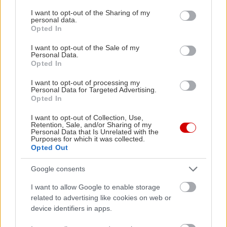
services and may gather and store information including but
not limited to your visit or usage behaviour. You may click to
I want to opt-out of the Sharing of my
personal data.
grant or deny consent to Google and its third-party tags to
Opted In
use your data for below specified purposes in below Google
consent section.
I want to opt-out of the Sale of my
Personal Data.
Opted In
I want to opt-out of processing my
Personal Data for Targeted Advertising.
Opted In
I want to opt-out of Collection, Use,
Retention, Sale, and/or Sharing of my
Personal Data that Is Unrelated with the
Purposes for which it was collected.
Opted Out
Google consents
Διαβάστε επίσης
I want to allow Google to enable storage
related to advertising like cookies on web or
device identifiers in apps.