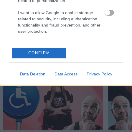
related to personalization.
I want to allow Google to enable storage
Οι ιδανικές μορφές άσκησης για
Αυτό είναι
related to security, including authentication
παχύσαρκους
να πάρεις 
functionality and fraud prevention, and other
user protection.
PODCASTS
CONFIRM
Data Deletion
Data Access
Privacy Policy