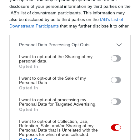
disclosure of your personal information by third parties on the
IAB’s list of downstream participants. This information may
also be disclosed by us to third parties on the
IAB’s List of
Downstream Participants
that may further disclose it to other
third parties.
Please note that this website/app uses one or more Google
Personal Data Processing Opt Outs
services and may gather and store information including but
not limited to your visit or usage behaviour. You may click to
I want to opt-out of the Sharing of my
personal data.
grant or deny consent to Google and its third-party tags to
Opted In
use your data for below specified purposes in below Google
consent section.
I want to opt-out of the Sale of my
Personal Data.
Opted In
I want to opt-out of processing my
Personal Data for Targeted Advertising.
Opted In
I want to opt-out of Collection, Use,
Retention, Sale, and/or Sharing of my
Personal Data that Is Unrelated with the
Purposes for which it was collected.
Opted Out