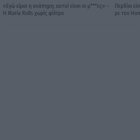
«Εγώ είμαι η ανάπηρη, αυτοί είναι οι μ***ες» –
Περδίκι εί
Η Maria Rolls χωρίς φίλτρο
με τον Ho