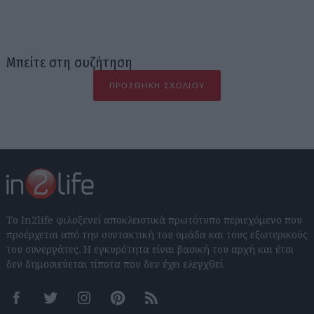
Μπείτε στη συζήτηση
ΠΡΟΣΘΉΚΗ ΣΧΟΛΊΟΥ
Το In2life φιλοξενεί αποκλειστικά πρωτότυπο περιεχόμενο που
προέρχεται από την συντακτική του ομάδα και τους εξωτερικούς
του συνεργάτες. Η εγκυρότητα είναι βασική του αρχή και έτσι
δεν δημοσιεύεται τίποτα που δεν έχει ελεγχθεί.
Facebook
Twitter
Instagram
Pinterest
RSS feeds