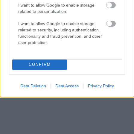
I want to allow Google to enable storage
related to personalization.
I want to allow Google to enable storage
«Εγώ είμαι η ανάπηρη, αυτοί είναι οι μ***ες» –
Περδίκι εί
related to security, including authentication
Η Maria Rolls χωρίς φίλτρο
με τον Ho
functionality and fraud prevention, and other
user protection.
CONFIRM
Data Deletion
Data Access
Privacy Policy