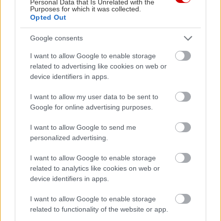
Personal Data that Is Unrelated with the
Purposes for which it was collected.
Opted Out
Google consents
Η Ισπανία ενώ αγωνίζεται να προσελκύσει
Πώς πρέπει
I want to allow Google to enable storage
κινεζικές αυτοκινητοβιομηχανίες, πιέζει για
για να αντ
related to advertising like cookies on web or
νέους κανόνες από την ΕΕ
ανάγκες
device identifiers in apps.
I want to allow my user data to be sent to
Google for online advertising purposes.
PODCASTS
I want to allow Google to send me
personalized advertising.
I want to allow Google to enable storage
related to analytics like cookies on web or
device identifiers in apps.
I want to allow Google to enable storage
related to functionality of the website or app.