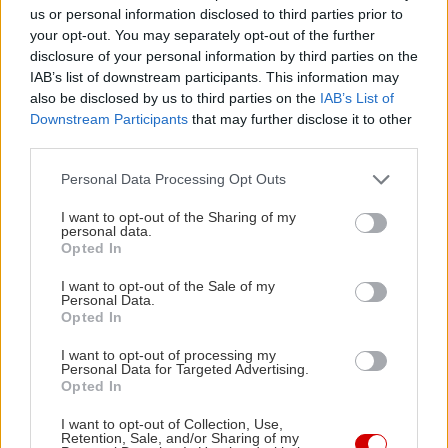
us or personal information disclosed to third parties prior to
your opt-out. You may separately opt-out of the further
disclosure of your personal information by third parties on the
IAB’s list of downstream participants. This information may
also be disclosed by us to third parties on the
IAB’s List of
Downstream Participants
that may further disclose it to other
third parties.
Please note that this website/app uses one or more Google
Personal Data Processing Opt Outs
services and may gather and store information including but
not limited to your visit or usage behaviour. You may click to
I want to opt-out of the Sharing of my
personal data.
grant or deny consent to Google and its third-party tags to
Opted In
Διαβάστε επίσης
use your data for below specified purposes in below Google
consent section.
I want to opt-out of the Sale of my
Personal Data.
Opted In
I want to opt-out of processing my
Personal Data for Targeted Advertising.
Opted In
I want to opt-out of Collection, Use,
Retention, Sale, and/or Sharing of my