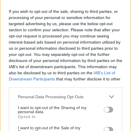
If you wish to opt-out of the sale, sharing to third parties, or
processing of your personal or sensitive information for
Αναζήτηση
για...
targeted advertising by us, please use the below opt-out
section to confirm your selection. Please note that after your
opt-out request is processed you may continue seeing
Διαβάστε επίσης
interest-based ads based on personal information utilized by
us or personal information disclosed to third parties prior to
your opt-out. You may separately opt-out of the further
disclosure of your personal information by third parties on the
IAB’s list of downstream participants. This information may
also be disclosed by us to third parties on the
IAB’s List of
Downstream Participants
that may further disclose it to other
third parties.
Please note that this website/app uses one or more Google
Personal Data Processing Opt Outs
services and may gather and store information including but
not limited to your visit or usage behaviour. You may click to
I want to opt-out of the Sharing of my
personal data.
grant or deny consent to Google and its third-party tags to
Opted In
use your data for below specified purposes in below Google
Φθηνότερο το νέο Fiat 500 Hybrid
Το Aion V
consent section.
I want to opt-out of the Sale of my