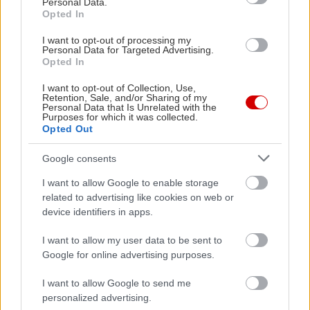
EV
Personal Data.
Opted In
I want to opt-out of processing my
Personal Data for Targeted Advertising.
Opted In
PODCASTS
I want to opt-out of Collection, Use,
Retention, Sale, and/or Sharing of my
Personal Data that Is Unrelated with the
Purposes for which it was collected.
Opted Out
Google consents
I want to allow Google to enable storage
related to advertising like cookies on web or
device identifiers in apps.
I want to allow my user data to be sent to
Google for online advertising purposes.
«Εγώ είμαι η ανάπηρη, αυτοί είναι οι μ***ες» –
Περδίκι εί
I want to allow Google to send me
Η Maria Rolls χωρίς φίλτρο
με τον Ho
personalized advertising.