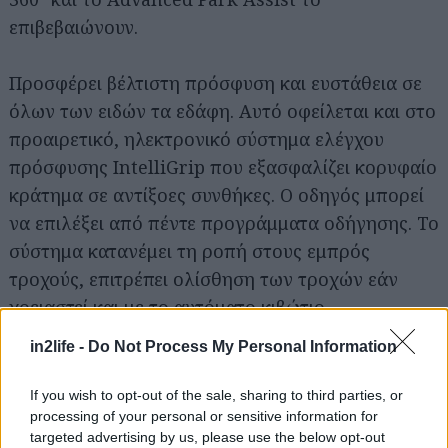
επιβεβαιώνουν.
Προσφέρει βέλτιστη πρόσφυση και ευστάθεια σε
όλων των ειδών τα εδάφη. Αυτό οφείλεται και στο
προαιρετικό, ηλεκτρονικό σύστημα ελέγχου
πρόσφυσης IntelliGrip που εξασφαλίζει κορυφαίο
κράτημα σε αντίξοες συνθήκες. Ο οδηγός μπορεί
να επιλέξει από πέντε προγράμματα οδήγησης. Το
σύστημα κατανέμει τη ροπή στους εμπρός
τροχούς, επιτρέπει ολίσθηση των τροχών εάν
Αναζήτηση
για...
χρειαστεί και με το αυτόματο κιβώτιο
προσαρμόζει τα σημεία αλλαγής καθώς και την
in2life -
Do Not Process My Personal Information
απόκριση του γκαζιού.
If you wish to opt-out of the sale, sharing to third parties, or
processing of your personal or sensitive information for
targeted advertising by us, please use the below opt-out