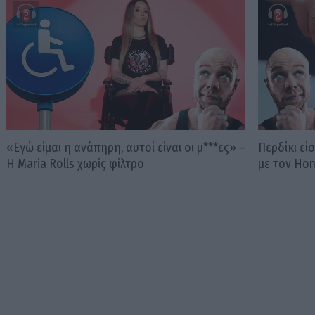
«Εγώ είμαι η ανάπηρη, αυτοί είναι οι μ***ες» –
Περδίκι εί
Η Maria Rolls χωρίς φίλτρο
με τον Ho