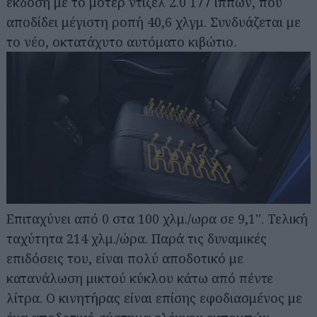
έκδοση με το μοτέρ ντίζελ 2.0 177 ίππων, που
αποδίδει μέγιστη ροπή 40,6 χλγμ. Συνδυάζεται με
το νέο, οκτατάχυτο αυτόματο κιβώτιο.
Επιταχύνει από 0 στα 100 χλμ./ωρα σε 9,1''. Τελική
ταχύτητα 214 χλμ./ώρα. Παρά τις δυναμικές
επιδόσεις του, είναι πολύ αποδοτικό με
κατανάλωση μικτού κύκλου κάτω από πέντε
λίτρα. Ο κινητήρας είναι επίσης εφοδιασμένος με