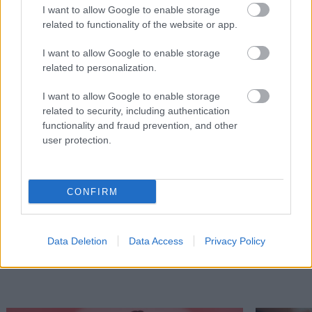
I want to allow Google to enable storage
related to functionality of the website or app.
I want to allow Google to enable storage
related to personalization.
I want to allow Google to enable storage
related to security, including authentication
functionality and fraud prevention, and other
user protection.
Η Ισπανία ενώ αγωνίζεται να προσελκύσει
Πώς πρέπει
κινεζικές αυτοκινητοβιομηχανίες, πιέζει για
για να αντ
νέους κανόνες από την ΕΕ
ανάγκες
CONFIRM
Data Deletion
Data Access
Privacy Policy
PODCASTS