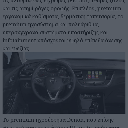
τις αλουμινένιες δίχρωμες (BiColor) 19άρες ζάντες
και τις ασημί ράγες οροφής. Επιπλέον, premium
εργονομικά καθίσματα, δερμάτινη ταπετσαρία, το
premium ηχοσύστημα και πολυάριθμα,
υπερσύγχρονα συστήματα υποστήριξης και
infotainment υπόσχονται υψηλά επίπεδα άνεσης
και ευεξίας.
Το premium ηχοσύστημα Denon, που επίσης
είναι στάνταρ στην έκδοση Ultimate, υπόσχεται