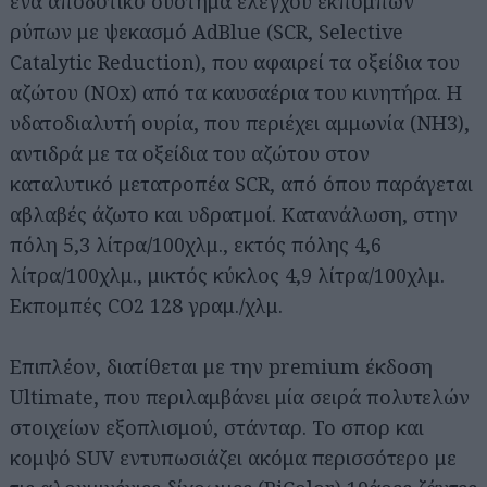
ένα αποδοτικό σύστημα ελέγχου εκπομπών
ρύπων με ψεκασμό AdBlue (SCR, Selective
Catalytic Reduction), που αφαιρεί τα οξείδια του
αζώτου (NOx) από τα καυσαέρια του κινητήρα. Η
υδατοδιαλυτή ουρία, που περιέχει αμμωνία (NH3),
αντιδρά με τα οξείδια του αζώτου στον
καταλυτικό μετατροπέα SCR, από όπου παράγεται
αβλαβές άζωτο και υδρατμοί. Κατανάλωση, στην
πόλη 5,3 λίτρα/100χλμ., εκτός πόλης 4,6
λίτρα/100χλμ., μικτός κύκλος 4,9 λίτρα/100χλμ.
Εκπομπές CO2 128 γραμ./χλμ.
Επιπλέον, διατίθεται με την premium έκδοση
Ultimate, που περιλαμβάνει μία σειρά πολυτελών
στοιχείων εξοπλισμού, στάνταρ. Το σπορ και
κομψό SUV εντυπωσιάζει ακόμα περισσότερο με