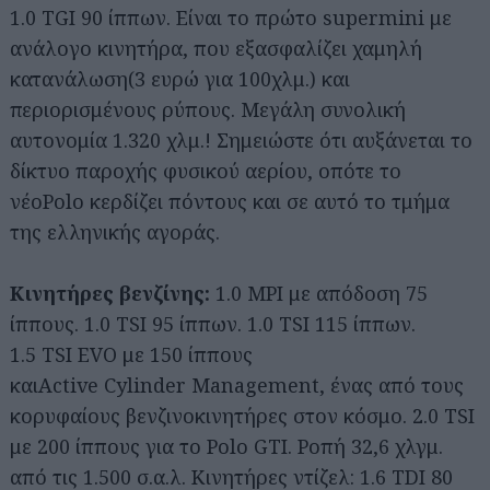
1.0 TGI 90 ίππων. Είναι το πρώτο supermini με
ανάλογο κινητήρα, που εξασφαλίζει χαμηλή
κατανάλωση(3 ευρώ για 100χλμ.) και
περιορισμένους ρύπους. Μεγάλη συνολική
αυτονομία 1.320 χλμ.! Σημειώστε ότι αυξάνεται το
δίκτυο παροχής φυσικού αερίου, οπότε το
νέοPolo κερδίζει πόντους και σε αυτό το τμήμα
της ελληνικής αγοράς.
Κινητήρες βενζίνης:
1.0 MPI με απόδοση 75
ίππους. 1.0 TSI 95 ίππων. 1.0 TSI 115 ίππων.
1.5 TSI ΕVO με 150 ίππους
καιActive Cylinder Management, ένας από τους
κορυφαίους βενζινοκινητήρες στον κόσμο. 2.0 TSI
με 200 ίππους για το Polo GTI. Ροπή 32,6 χλγμ.
από τις 1.500 σ.α.λ. Κινητήρες ντίζελ: 1.6 TDI 80