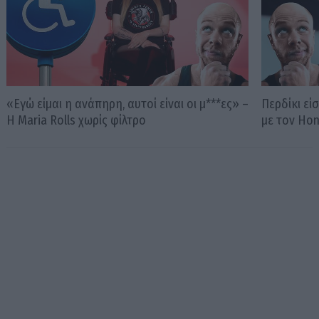
«Εγώ είμαι η ανάπηρη, αυτοί είναι οι μ***ες» –
Περδίκι εί
Η Maria Rolls χωρίς φίλτρο
με τον Ho