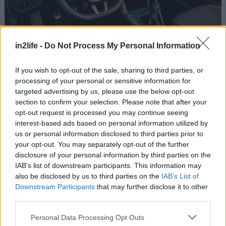
Αναζήτηση
για...
in2life -
Do Not Process My Personal Information
Θέτει νέα δεδομένα στην ασφάλεια στην
κατηγορία του: Στοιχεία όπως, Front Assist,
If you wish to opt-out of the sale, sharing to third parties, or
Αναγνώριση πεζών, Blind Spot Monitor, Adaptive
processing of your personal or sensitive information for
Cruise Control, Automatic Post-Collision
targeted advertising by us, please use the below opt-out
section to confirm your selection. Please note that after your
Braking System συναντώνται μόνο σε οχήματα
opt-out request is processed you may continue seeing
υψηλότερης κλάσης. Ο τιμοκατάλογος του
interest-based ads based on personal information utilized by
νέου VW Polo ξεκινά από τα 13.400 ευρώ. Αυτή η
us or personal information disclosed to third parties prior to
your opt-out. You may separately opt-out of the further
τιμή αφορά την έκδοση 1.0 MPI 75 ίππων. Η
disclosure of your personal information by third parties on the
βασική έκδοση 1.0 TSI 95 κοστίζει 14.050 ευρώ.
IAB’s list of downstream participants. This information may
also be disclosed by us to third parties on the
IAB’s List of
Downstream Participants
that may further disclose it to other
third parties.
Please note that this website/app uses one or more Google
Personal Data Processing Opt Outs
services and may gather and store information including but