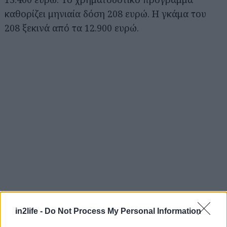
καθορίζει μηνιαία δόση 208 ευρώ. Η γκάμα του
208 ξεκινά από τα 12.900 ευρώ.
in2life -
Do Not Process My Personal Information
Αναζήτηση
για...