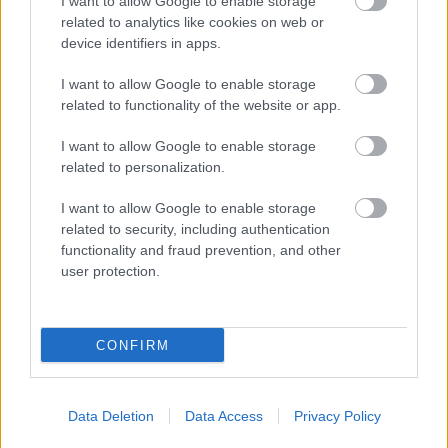
I want to allow Google to enable storage
related to analytics like cookies on web or
device identifiers in apps.
PODCASTS
I want to allow Google to enable storage
related to functionality of the website or app.
I want to allow Google to enable storage
related to personalization.
I want to allow Google to enable storage
related to security, including authentication
functionality and fraud prevention, and other
user protection.
CONFIRM
«Εγώ είμαι η ανάπηρη, αυτοί είναι οι μ***ες» –
Περδίκι εί
Η Maria Rolls χωρίς φίλτρο
με τον Ho
Data Deletion
Data Access
Privacy Policy