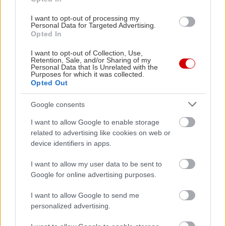
I want to opt-out of processing my
Personal Data for Targeted Advertising.
Διαβάστε επίσης
Opted In
I want to opt-out of Collection, Use,
Retention, Sale, and/or Sharing of my
Personal Data that Is Unrelated with the
Purposes for which it was collected.
Opted Out
Google consents
I want to allow Google to enable storage
related to advertising like cookies on web or
device identifiers in apps.
I want to allow my user data to be sent to
Google for online advertising purposes.
Πώς πρέπει να προσαρμοστεί η Aston Martin
Η κάποτε 
για να ανταποκριθεί στις μεταβαλλόμενες
Γερμανίας 
I want to allow Google to send me
ανάγκες
για να διο
personalized advertising.