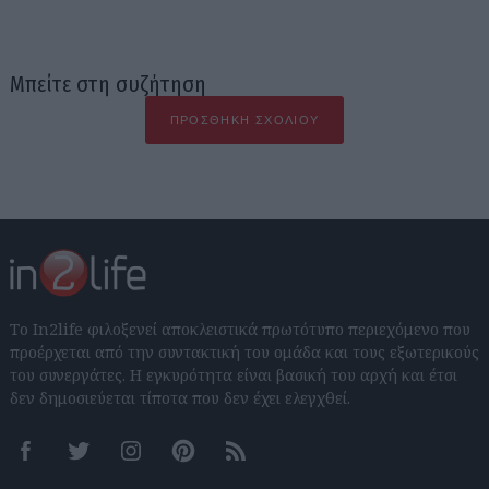
Μπείτε στη συζήτηση
ΠΡΟΣΘΉΚΗ ΣΧΟΛΊΟΥ
Το In2life φιλοξενεί αποκλειστικά πρωτότυπο περιεχόμενο που
προέρχεται από την συντακτική του ομάδα και τους εξωτερικούς
του συνεργάτες. Η εγκυρότητα είναι βασική του αρχή και έτσι
δεν δημοσιεύεται τίποτα που δεν έχει ελεγχθεί.
Facebook
Twitter
Instagram
Pinterest
RSS feeds