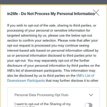
Αναζήτηση
in2life -
Do Not Process My Personal Information
για...
If you wish to opt-out of the sale, sharing to third parties, or
processing of your personal or sensitive information for
targeted advertising by us, please use the below opt-out
section to confirm your selection. Please note that after your
opt-out request is processed you may continue seeing
interest-based ads based on personal information utilized by
us or personal information disclosed to third parties prior to
your opt-out. You may separately opt-out of the further
disclosure of your personal information by third parties on the
IAB’s list of downstream participants. This information may
also be disclosed by us to third parties on the
IAB’s List of
Downstream Participants
that may further disclose it to other
third parties.
Please note that this website/app uses one or more Google
Personal Data Processing Opt Outs
services and may gather and store information including but
not limited to your visit or usage behaviour. You may click to
I want to opt-out of the Sharing of my