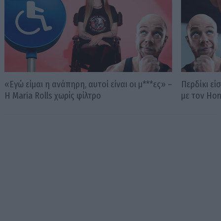
«Εγώ είμαι η ανάπηρη, αυτοί είναι οι μ***ες» –
Περδίκι εί
Η Maria Rolls χωρίς φίλτρο
με τον Ho