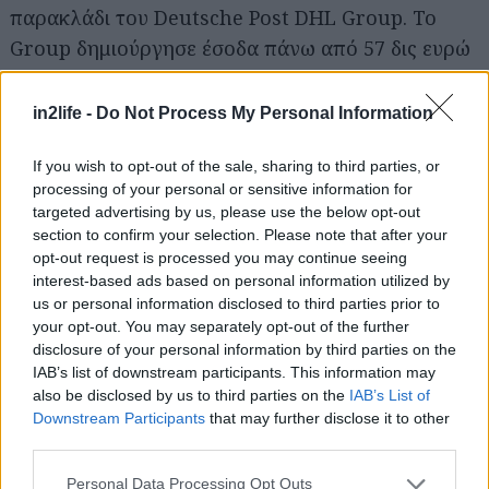
παρακλάδι του Deutsche Post DHL Group. Το
Αναζήτηση
για...
Group δημιούργησε έσοδα πάνω από 57 δις ευρώ
το 2016.
in2life -
Do Not Process My Personal Information
Η Ford-Werke GmbH είναι μία Γερμανική εταιρεία
αυτοκινήτων με έδρα στην Κολωνία. Η εταιρεία
If you wish to opt-out of the sale, sharing to third parties, or
processing of your personal or sensitive information for
απασχολεί πάνω από 24.000 άτομα σε
targeted advertising by us, please use the below opt-out
εγκαταστάσεις της στην Κολωνία και στο
section to confirm your selection. Please note that after your
Saarlouis. Από το 1925 που ιδρύθηκε, έχει
opt-out request is processed you may continue seeing
interest-based ads based on personal information utilized by
κατασκευάσει πάνω από 40 εκατομμύρια οχήματα.
us or personal information disclosed to third parties prior to
Για περισσότερες πληροφορίες σχετικά με τα
your opt-out. You may separately opt-out of the further
προϊόντα Ford επισκεφθείτε το www.ford.de
disclosure of your personal information by third parties on the
IAB’s list of downstream participants. This information may
also be disclosed by us to third parties on the
IAB’s List of
Downstream Participants
that may further disclose it to other
third parties.
Please note that this website/app uses one or more Google
Personal Data Processing Opt Outs