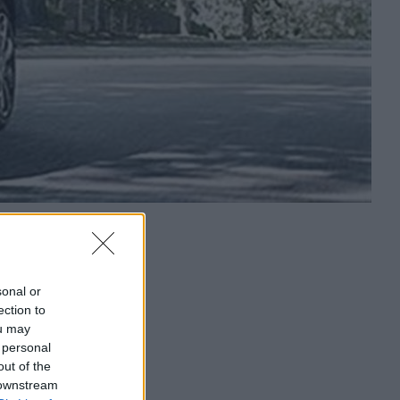
sonal or
ection to
ou may
 personal
out of the
 downstream