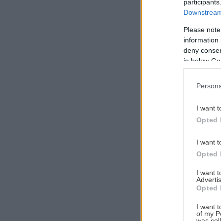
participants
Downstream 
Please note
information 
Αναζήτηση
deny consent
για...
in below Go
Persona
I want t
Opted 
I want t
Opted 
I want 
Advertis
Opted 
I want t
of my P
was col