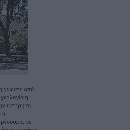
 τη γνωστή από
εχνολογία η
την υστέρηση
γεί
πρέσσορα, σε
είτε από στάση