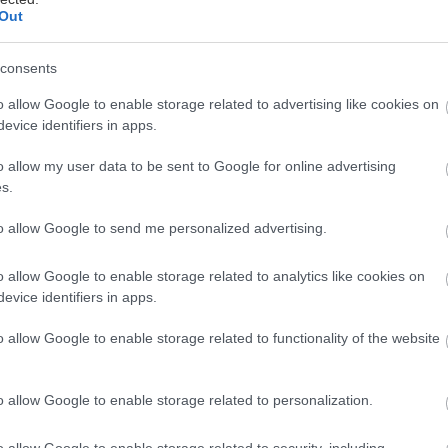
Out
οστολή στην Ισπανία
consents
να από τα σημαντικότερα θέματα στη διεθνή αυτοκ
o allow Google to enable storage related to advertising like cookies on
evice identifiers in apps.
ίναι η ταχύτατη εξέλιξη της Volvo. Η μοναδική σουη
μοντέλα τα οποία έχουν υψηλά στάνταρ και διεκδικο
o allow my user data to be sent to Google for online advertising
στην πολυτελή κατηγορία.
s.
to allow Google to send me personalized advertising.
οσθήκη στη γκάμα της μάρκας είναι η νέα γενιά του 
στη Βαρκελώνη της Ισπανίας. Όπως διαπιστώθηκε κ
o allow Google to enable storage related to analytics like cookies on
αγκόσμιας παρουσίασης, το νέο μοντέλο έχει όλα τα
evice identifiers in apps.
πιτυχία που σημείωσε η πρώτη γενιά. Αξίζει να τονισ
o allow Google to enable storage related to functionality of the website
πό την παρουσίασή της πρώτης γενιάς, σημείωσε με
ασε μέχρι την κορυφή της λίστας των πωλήσεων p
o allow Google to enable storage related to personalization.
ρίας στην Ευρώπη, με σχεδόν ένα εκατομμύριο μονά
κόσμιο επίπεδο. Πρόκειται για το μοντέλο που αντι
o allow Google to enable storage related to security, including