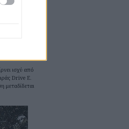
σμο.
ι δυναμικών
ας. Το νέο XC60
ό ενεργό τρόπο
μάρκας»,
ρνει ισχύ από
ιράς Drive E.
ση μεταδίδεται