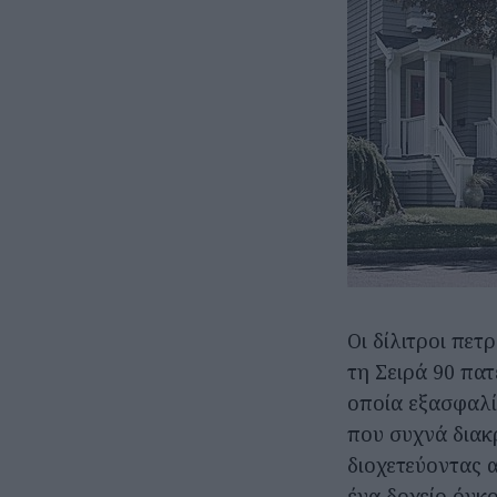
Οι δίλιτροι πετ
τη Σειρά 90 πατ
οποία εξασφαλί
που συχνά διακρ
διοχετεύοντας 
ένα δοχείο όγκο