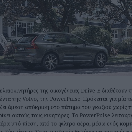
ρελαιοκινητήρες της οικογένειας Drive-E διαθέτουν
έντα της Volvo, την PowerPulse. Πρόκειται για μία τ
ζει άμεση απόκριση στο πάτημα του γκαζιού χωρίς 
ίνει αυτούς τους κινητήρες. Το PowerPulse λειτουρ
αέρα υπό πίεση, από το φίλτρο αέρα, μέσω ενός κομ
υ δύο λίτρων. Όταν ο οδηγός θελήσει να επιταχύνει 