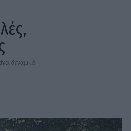
λές,
ς
ίνει δυναμικά