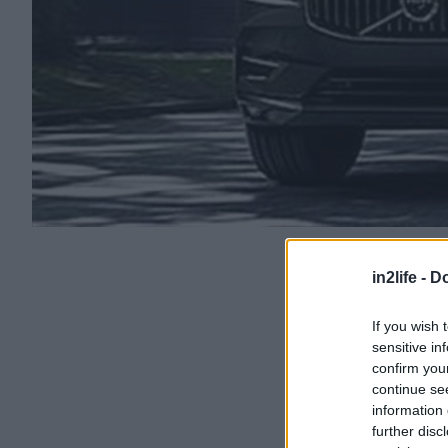
in2life -
Do
If you wish 
sensitive in
confirm you
continue se
information 
further disc