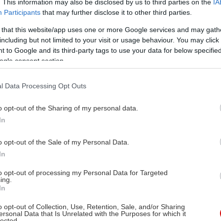
. This information may also be disclosed by us to third parties on the
IA
Participants
that may further disclose it to other third parties.
 that this website/app uses one or more Google services and may gath
including but not limited to your visit or usage behaviour. You may click 
 to Google and its third-party tags to use your data for below specifi
ogle consent section.
l Data Processing Opt Outs
o opt-out of the Sharing of my personal data.
In
o opt-out of the Sale of my Personal Data.
In
to opt-out of processing my Personal Data for Targeted
ing.
In
o opt-out of Collection, Use, Retention, Sale, and/or Sharing
ersonal Data that Is Unrelated with the Purposes for which it
lected.