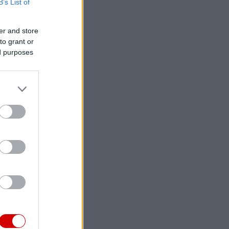
B’s List of
er and store
to grant or
ed purposes