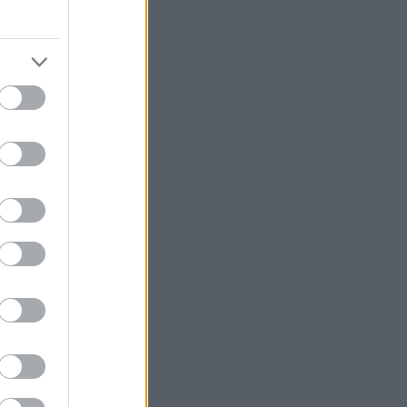
ινητοβιομηχανία
δική φίρμα
ύν μια από τις
XC60, που
ατά την
 φόντα να
θεί ότι στα
γάλες εμπορικές
remium SUV της
δες να έχουν
προσωπεύει