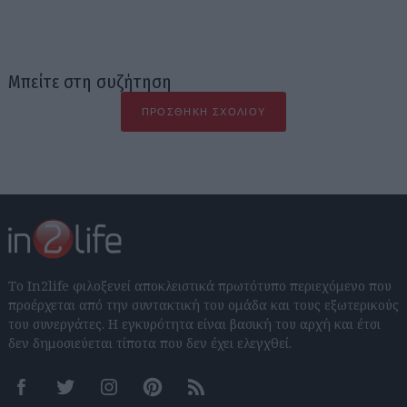
Μπείτε στη συζήτηση
ΠΡΟΣΘΉΚΗ ΣΧΟΛΊΟΥ
Το In2life φιλοξενεί αποκλειστικά πρωτότυπο περιεχόμενο που
προέρχεται από την συντακτική του ομάδα και τους εξωτερικούς
του συνεργάτες. Η εγκυρότητα είναι βασική του αρχή και έτσι
δεν δημοσιεύεται τίποτα που δεν έχει ελεγχθεί.
Facebook
Twitter
Instagram
Pinterest
RSS feeds