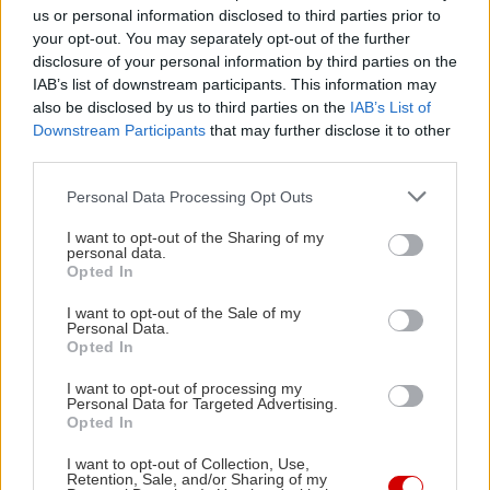
us or personal information disclosed to third parties prior to
Festival βραβεύει τις πιό ελκυστικές αυτοκινητικές
your opt-out. You may separately opt-out of the further
σχεδιαστικές καινοτομίες. Ο αρχιτέκτονας Jean-
disclosure of your personal information by third parties on the
Michel Wilmotte ηγείται μίας ομάδας ειδικών
IAB’s list of downstream participants. This information may
also be disclosed by us to third parties on the
IAB’s List of
κριτών, επιλεγμένων από όλον τον πλανήτη οι
Downstream Participants
that may further disclose it to other
οποίοι μάλιστα κατάγονται από χώρους εκτός
third parties.
αυτοκινήτου, όπως η μόδα και το design.
Please note that this website/app uses one or more Google
Personal Data Processing Opt Outs
services and may gather and store information including but
Η μοναδική αίσθηση οδήγησης, η κομψή σχεδίαση
not limited to your visit or usage behaviour. You may click to
I want to opt-out of the Sharing of my
personal data.
grant or deny consent to Google and its third-party tags to
και η απαράμιλλη ποιότητα, αποτελούν δέσμευση
Opted In
use your data for below specified purposes in below Google
της μάρκας στους πελάτες της και συμβάλουν στα
consent section.
I want to opt-out of the Sale of my
συναισθήματα που προκαλεί κάθε μοντέλο της
Personal Data.
Opted In
Peugeot. Με παρουσία σε σχεδόν 160 χώρες και
με περισσότερα από 10.000 σημεία πώλησης, η
I want to opt-out of processing my
Personal Data for Targeted Advertising.
Peugeot αύξησε τις πωλήσεις της κατά 12.3% το
Opted In
2016 με 1.919.460 μονάδες παγκοσμίως,
I want to opt-out of Collection, Use,
δηλώνοντας δυναμικό παρόν σε όλες τις μεγάλες
Retention, Sale, and/or Sharing of my