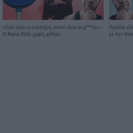
«Εγώ είμαι η ανάπηρη, αυτοί είναι οι μ***ες» –
Περδίκι εί
Η Maria Rolls χωρίς φίλτρο
με τον Ho