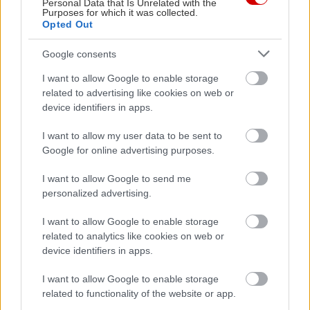
Personal Data that Is Unrelated with the
και αναπτυσσόμενες αγορές. Υψηλής ποιότητας
Purposes for which it was collected.
Opted Out
προϊόντα και υπηρεσίες, εκλεπτυσμένος
σχεδιασμός, προσοχή στη λεπτομέρεια και
Google consents
οδηγική απόλαυση αποτελούν τα εχέγγυα της
I want to allow Google to enable storage
επιτυχίας της μάρκας. Ξεκινώντας το 1889, η
related to advertising like cookies on web or
device identifiers in apps.
ιστορία της Peugeot στην αυτοκινητοβιομηχανία
έχει εμπλουτισθεί περαιτέρω με την φετινή νίκη
I want to allow my user data to be sent to
στο Ράλι Ντακάρ, πετυχαίνοντας το 1-2-3 με το
Google for online advertising purposes.
νέο Peugeot 3008DKR.
I want to allow Google to send me
personalized advertising.
I want to allow Google to enable storage
related to analytics like cookies on web or
device identifiers in apps.
I want to allow Google to enable storage
related to functionality of the website or app.