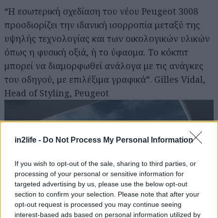
“Η εσωτερική σχεδίαση του νέου Peugeot 3008
προσδιορίζει την ιδανική ισορροπία μεταξύ της
υψηλής τεχνολογίας και των οικολογικών υλικών
Αναζήτηση
όπως η φυσική οξιά, ή το ύφασμα. Το κόκπιτ
για...
μπορεί να διαμορφωθεί ανάλογα με τις ανάγκες
του οδηγού, με επιλέξιμα γραφικά”. Gilles Vidal,
Head of Styling, Peugeot
in2life -
Do Not Process My Personal Information
If you wish to opt-out of the sale, sharing to third parties, or
processing of your personal or sensitive information for
targeted advertising by us, please use the below opt-out
section to confirm your selection. Please note that after your
opt-out request is processed you may continue seeing
Κάθε χρόνο, το International Automobile
interest-based ads based on personal information utilized by